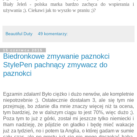
Biały Jeleń - polska marka bardzo zachęca do wspierania i
używania ;). Ciekawi jak to wyszło w praniu ;)?
Beautiful Duty
49 komentarzy:
15 czerwca 2015
Biedronkowe zmywanie paznokci
StylePen pachnący zmywacz do
paznokci
Egzamin zdałam! Było ciężko i dużo nerwów, ale kompletnie
niepotrzebnie ;). Ostatecznie dostałam 3, ale się tym nie
przejmuję, bo zdanie dla mnie znaczy więcej niż ta ocena,
tym bardziej, że w dalszym ciągu to jest 70%, więc dużo ;).
Poza tym to już z górki, został mi jeszcze tylko niemiecki i
mam nadzieję, że pójdzie on gładko i będę mieć wakacje
już za tydzień, no i potem ta Anglia, o której gadam w sumie
cały czas, ale po prostu już się nie mogę doczekać haha.