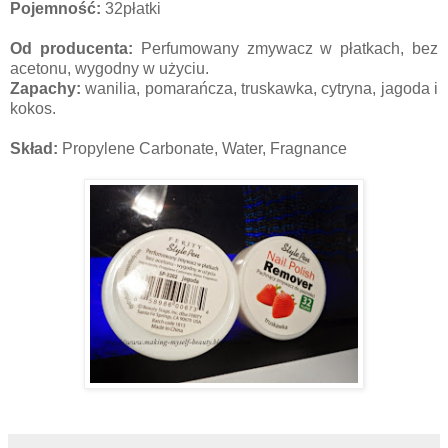
Pojemność:
32płatki
Od producenta:
Perfumowany zmywacz w płatkach, bez
acetonu, wygodny w użyciu.
Zapachy:
wanilia, pomarańcza, truskawka, cytryna, jagoda i
kokos.
Skład:
Propylene Carbonate, Water, Fragnance