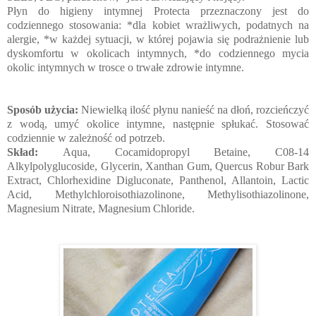
Płyn do higieny intymnej Protecta przeznaczony jest do
codziennego stosowania: *dla kobiet wrażliwych, podatnych na
alergie, *w każdej sytuacji, w której pojawia się podrażnienie lub
dyskomfortu w okolicach intymnych, *do codziennego mycia
okolic intymnych w trosce o trwałe zdrowie intymne.
Sposób użycia:
Niewielką ilość płynu nanieść na dłoń, rozcieńczyć
z wodą, umyć okolice intymne, następnie spłukać. Stosować
codziennie w zależność od potrzeb.
Skład:
Aqua, Cocamidopropyl Betaine, C08-14
Alkylpolyglucoside, Glycerin, Xanthan Gum, Quercus Robur Bark
Extract, Chlorhexidine Digluconate, Panthenol, Allantoin, Lactic
Acid, Methylchloroisothiazolinone, Methylisothiazolinone,
Magnesium Nitrate, Magnesium Chloride.