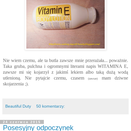
Nie wiem czemu, ale ta butla zawsze mnie przerażała... poważnie.
Taka gruba, pulchna i ogromnymi literami napis WITAMINA E,
zawsze mi się kojarzył z jakimś lekiem albo taką dużą wodą
utlenioną. Nie pytajcie czemu, czasem
mam dziwne
(zawsze)
skojarzenia ;).
Beautiful Duty
50 komentarzy:
24 czerwca 2015
Posesyjny odpoczynek