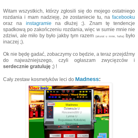
Witam wszystkich, którzy zgłosili się do mojego ostatniego
rozdania i mam nadzieję, że zostaniecie tu, na
facebooku
oraz na
instagramie
na dłużej ;). Znam tę tendencje
spadkową po zakończeniu rozdania, więc w sumie mnie nie
zdziwi, ale miło by było jakby tym razem
było
(akurat u mnie, haha)
inaczej ;).
Ok nie będę gadać, zobaczymy co będzie, a teraz przejdźmy
do najważniejszego, czyli ogłaszam zwycięzców i
serdecznie gratuluję
;) !
Madness
:
Cały zestaw kosmetyków leci do