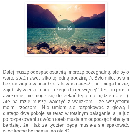
Dalej muszę odespać ostatnią imprezę pożegnalną, ale było
warto spać nawet tylko tę jedną godzinę :). Było miło, byłam
beznadziejna w bilardzie, ale who cares? Fun, mega ludzie,
zajebisty wieczór i noc i czego chcieć więcej? Jest po prostu
awesome, nie moge się doczekać tego, co będzie dalej ;).
Ale na razie muszę walczyć z walizkami i ze wszystkimi
moimi rzeczami. Nie umiem się rozpakować z głową i
dlatego dwa pokoje są teraz w totalnym bałaganie, a ja już
po rozpakowaniu dwóch toreb musiałam odpocząć haha tym
bardziej, że i tak za tydzień będę musiała się spakować,
więc trochę bezsensu, no ale ;D.