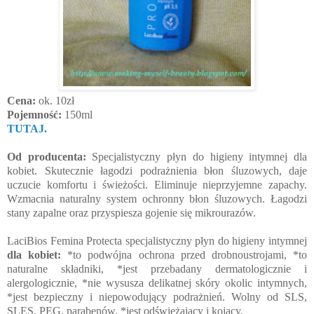
Cena:
ok. 10zł
Pojemność:
150ml
TUTAJ.
Od producenta:
Specjalistyczny płyn do higieny intymnej dla
kobiet. Skutecznie łagodzi podrażnienia błon śluzowych, daje
uczucie komfortu i świeżości. Eliminuje nieprzyjemne zapachy.
Wzmacnia naturalny system ochronny błon śluzowych. Łagodzi
stany zapalne oraz przyspiesza gojenie się mikrourazów.
LaciBios Femina Protecta specjalistyczny płyn do higieny intymnej
dla kobiet:
*to podwójna ochrona przed drobnoustrojami, *to
naturalne składniki, *jest przebadany dermatologicznie i
alergologicznie, *nie wysusza delikatnej skóry okolic intymnych,
*jest bezpieczny i niepowodujący podrażnień. Wolny od SLS,
SLES, PEG, parabenów, *jest odświeżający i kojący.