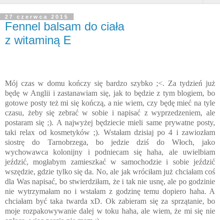
27 czerwca 2015
Fennel balsam do ciała
z witaminą E
Mój czas w domu kończy się bardzo szybko ;<. Za tydzień już
będę w Anglii i zastanawiam się, jak to będzie z tym blogiem, bo
gotowe posty też mi się kończą, a nie wiem, czy będę mieć na tyle
czasu, żeby się zebrać w sobie i napisać z wyprzedzeniem, ale
postaram się ;). A najwyżej będziecie mieli same prywatne posty,
taki relax od kosmetyków ;). Wstałam dzisiaj po 4 i zawiozłam
siostrę do Tarnobrzega, bo jedzie dziś do Włoch, jako
wychowawca kolonijny i podniecam się haha, ale uwielbiam
jeździć, mogłabym zamieszkać w samochodzie i sobie jeździć
wszędzie, gdzie tylko się da. No, ale jak wróciłam już chciałam coś
dla Was napisać, bo stwierdziłam, że i tak nie usnę, ale po godzinie
nie wytrzymałam no i wstałam z godzinę temu dopiero haha. A
chciałam być taka twarda xD. Ok zabieram się za sprzątanie, bo
moje rozpakowywanie dalej w toku haha, ale wiem, że mi się nie