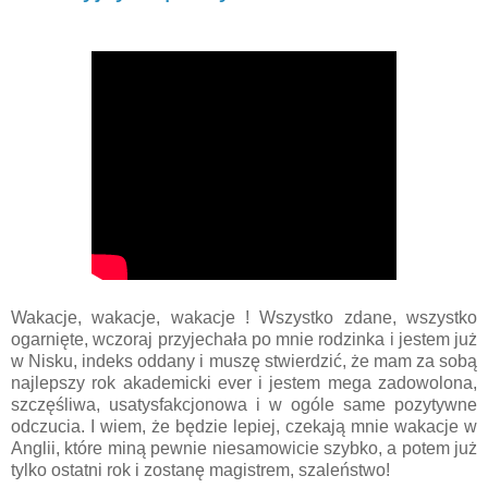
Wakacje, wakacje, wakacje ! Wszystko zdane, wszystko
ogarnięte, wczoraj przyjechała po mnie rodzinka i jestem już
w Nisku, indeks oddany i muszę stwierdzić, że mam za sobą
najlepszy rok akademicki ever i jestem mega zadowolona,
szczęśliwa, usatysfakcjonowa i w ogóle same pozytywne
odczucia. I wiem, że będzie lepiej, czekają mnie wakacje w
Anglii, które miną pewnie niesamowicie szybko, a potem już
tylko ostatni rok i zostanę magistrem, szaleństwo!