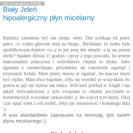
18 czerwca 2015
Biały Jeleń
hipoalergiczny płyn micelarny
Bardziej zamulona być nie moge, serio. Dni uciekają mi przez
palce, co widzę głównie tutaj na blogu.. Myślałam, że notka była
opublikowana dopiero co, a tu już parę dni minęło, a ja się pytam
kiedy? Spałam dzisiaj 11 godzin i jęczę z tego powodu, bo jestem
maksymalnie zmęczona i wróciłabym chętnie to łózka. Jutro
egzamin z niemieckiego, przydałoby się cokolwiek ogarnąć i
trzymajcie kciuki. Mam plany, muszę je ogarnąć, bo inaczej może
być ciężko. Mam dwa tygodnie, żeby się wyrobić ze wszystkim, bo
potem to już nie będzie tak lekko. Jeśli ktoś jest/był w Anglii i ma
jakieś doświadczenia z tym związane to chętnie poczytam w
komentarzach wszystkie ciekawostki ;). Im więcej tym lepiej. Okej
czas spiąć tyłek i coś zrobić, żeby nie zmarnować i kolejnego dnia
;).
A was standardowo zapraszam na recenzję, tym razem
płynu micelarnego ;).