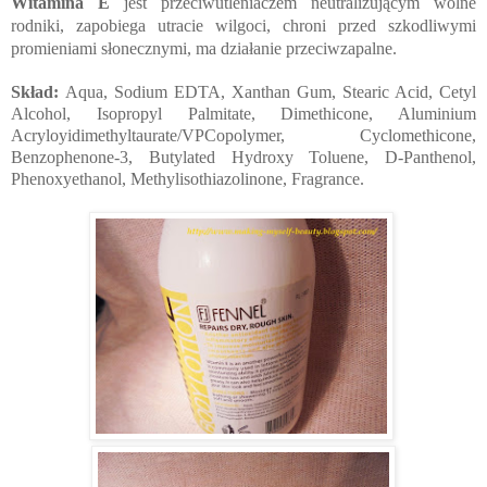
Witamina E
jest przeciwutleniaczem neutralizującym wolne
rodniki, zapobiega utracie wilgoci, chroni przed szkodliwymi
promieniami słonecznymi, ma działanie przeciwzapalne.
Skład:
Aqua, Sodium EDTA, Xanthan Gum, Stearic Acid, Cetyl
Alcohol, Isopropyl Palmitate, Dimethicone, Aluminium
Acryloyidimethyltaurate/VPCopolymer, Cyclomethicone,
Benzophenone-3, Butylated Hydroxy Toluene, D-Panthenol,
Phenoxyethanol, Methylisothiazolinone, Fragrance.