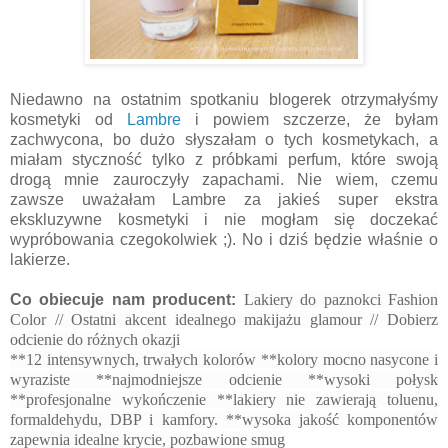
Niedawno na ostatnim spotkaniu blogerek otrzymałyśmy
kosmetyki od
Lambre
i powiem szczerze, że byłam
zachwycona, bo dużo słyszałam o tych kosmetykach, a
miałam styczność tylko z próbkami perfum, które swoją
drogą mnie zauroczyły zapachami. Nie wiem, czemu
zawsze uważałam Lambre za jakieś super ekstra
ekskluzywne kosmetyki i nie mogłam się doczekać
wypróbowania czegokolwiek ;). No i dziś będzie właśnie o
lakierze.
Co obiecuje nam producent:
Lakiery do paznokci Fashion
Color //
Ostatni akcent idealnego makijażu glamour //
Dobierz
odcienie do różnych okazji
**12 intensywnych, trwałych kolorów **
kolory mocno nasycone i
wyraziste **
najmodniejsze odcienie **
wysoki połysk
**
profesjonalne wykończenie **l
akiery nie zawierają toluenu,
formaldehydu, DBP i kamfory. **
wysoka jakość komponentów
zapewnia idealne krycie, pozbawione smug