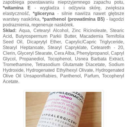
zapobiega powstawaniu nieprzyjemnego zapachu potu,
*witamina E
- wygładza i odżywia skórę, zwiększa
elastyczność,
*gliceryna
- silnie nawilża nawet głębsze
warstwy naskórka,
*panthenol (prowatimina B5)
- łagodzi
podraznienia, regeneruje naskórek.
Skład:
Aqua, Cetearyl Alcohol, Zinc Ricinoleate, Stearic
Acid, Butyrospermum Parkii Butter, Macademia Ternifolia
Seed Oil, Dicaprytyl Ether, Caprylic/Capric Triglyceride,
Stearyl Heptanoate, Stearyl Capryklate, Ceteareth - 20,
Clerin, Glyceryl Stearate, Cera Alba, Phenylpropanol, Capryl
Glycol, Propanediol, Tocophenol, Usnea Barbata Extract,
Tromethamine, Tetrasodium Glutamate Diacetate, Sodium
Hydroxide, Hydrogenated Ethylhexyl Olivate, Hydrogenated
Olive Oil Unsaponifiabies, Panthenol, Parfum, Tocopheryl
Acetate.