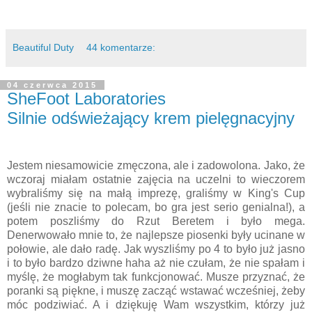
Beautiful Duty
44 komentarze:
04 czerwca 2015
SheFoot Laboratories
Silnie odświeżający krem pielęgnacyjny
Jestem niesamowicie zmęczona, ale i zadowolona. Jako, że
wczoraj miałam ostatnie zajęcia na uczelni to wieczorem
wybraliśmy się na małą imprezę, graliśmy w King's Cup
(jeśli nie znacie to polecam, bo gra jest serio genialna!), a
potem poszliśmy do Rzut Beretem i było mega.
Denerwowało mnie to, że najlepsze piosenki były ucinane w
połowie, ale dało radę. Jak wyszliśmy po 4 to było już jasno
i to było bardzo dziwne haha aż nie czułam, że nie spałam i
myślę, że mogłabym tak funkcjonować. Musze przyznać, że
poranki są piękne, i muszę zacząć wstawać wcześniej, żeby
móc podziwiać. A i dziękuję Wam wszystkim, którzy już