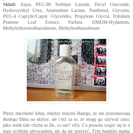
Skład:
Aqua, PEG-80 Sorbitan Laurate, Decyl Glucoside,
Hydroxyethyl Urea, Ammonium Lactate, Panthenol, Glycerin,
PEG-4 Caprylic/Capric Glycerides, Propylene Glycol, Trifolium
Pratense Leaf Extract, Parfum, DMDM-Hydantoin,
Methylchloroisothiasolinone, Methylisothiasolinone
Płyny micelarne lubię, między innymi dlatego, że nie pozostawiają
tłustego filmu na skórze, ale i też za to, ze mogę go używać rano,
jako tonik (ale chyba to źle, co nie? xD). Co prawda wiąże się to z
jego szybkim ubywaniem, ale da się przeżyć. Tym bardziej marka