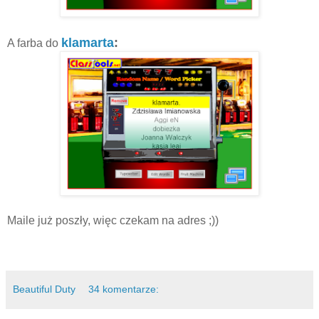
klamarta
:
A farba do
Maile już poszły, więc czekam na adres ;))
Beautiful Duty
34 komentarze: