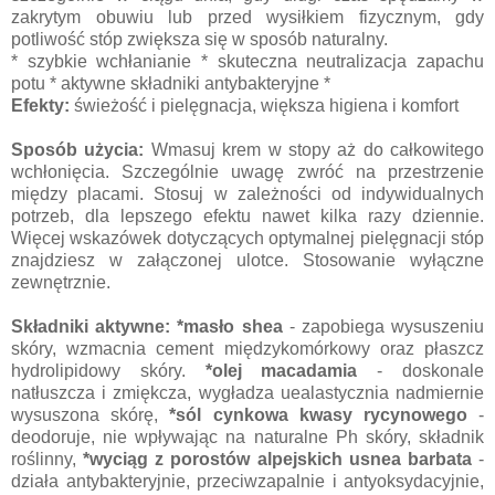
zakrytym obuwiu lub przed wysiłkiem fizycznym, gdy
potliwość stóp zwiększa się w sposób naturalny.
* szybkie wchłanianie * skuteczna neutralizacja zapachu
potu * aktywne składniki antybakteryjne *
Efekty:
świeżość i pielęgnacja, większa higiena i komfort
Sposób użycia:
Wmasuj krem w stopy aż do całkowitego
wchłonięcia. Szczególnie uwagę zwróć na przestrzenie
między placami. Stosuj w zależności od indywidualnych
potrzeb, dla lepszego efektu nawet kilka razy dziennie.
Więcej wskazówek dotyczących optymalnej pielęgnacji stóp
znajdziesz w załączonej ulotce. Stosowanie wyłączne
zewnętrznie.
Składniki aktywne: *masło shea
- zapobiega wysuszeniu
skóry, wzmacnia cement międzykomórkowy oraz płaszcz
hydrolipidowy skóry.
*olej macadamia
- doskonale
natłuszcza i zmiękcza, wygładza uealastycznia nadmiernie
wysuszona skórę,
*sól cynkowa kwasy rycynowego
-
deodoruje, nie wpływając na naturalne Ph skóry, składnik
roślinny,
*wyciąg z porostów alpejskich usnea barbata
-
działa antybakteryjnie, przeciwzapalnie i antyoksydacyjnie,