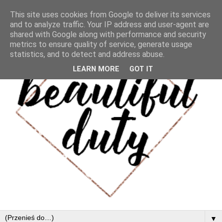
This site uses cookies from Google to deliver its services
and to analyze traffic. Your IP address and user-agent are
shared with Google along with performance and security
metrics to ensure quality of service, generate usage
statistics, and to detect and address abuse.
LEARN MORE
GOT IT
▼