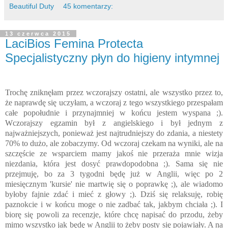
Beautiful Duty
45 komentarzy:
13 czerwca 2015
LaciBios Femina Protecta
Specjalistyczny płyn do higieny intymnej
Trochę zniknęłam przez wczorajszy ostatni, ale wszystko przez to,
że naprawdę się uczyłam, a wczoraj z tego wszystkiego przespałam
całe popołudnie i przynajmniej w końcu jestem wyspana ;).
Wczorajszy egzamin był z angielskiego i był jednym z
najważniejszych, ponieważ jest najtrudniejszy do zdania, a niestety
70% to dużo, ale zobaczymy. Od wczoraj czekam na wyniki, ale na
szczęście ze wsparciem mamy jakoś nie przeraża mnie wizja
niezdania, która jest dosyć prawdopodobna ;). Sama się nie
przejmuję, bo za 3 tygodni będę już w Anglii, więc po 2
miesięcznym 'kursie' nie martwię się o poprawkę ;), ale wiadomo
byłoby fajnie zdać i mieć z głowy ;). Dziś się relaksuję, robię
paznokcie i w końcu moge o nie zadbać tak, jakbym chciała ;). I
biorę się powoli za recenzje, które chcę napisać do przodu, żeby
mimo wszystko jak będę w Anglii to żeby posty się pojawiały. A na