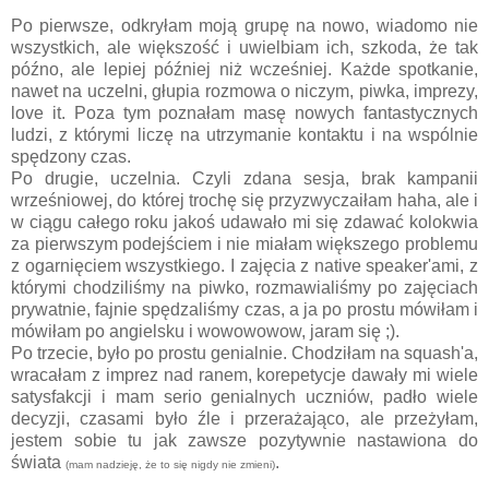
Po pierwsze, odkryłam moją grupę na nowo, wiadomo nie
wszystkich, ale większość i uwielbiam ich, szkoda, że tak
późno, ale lepiej później niż wcześniej. Każde spotkanie,
nawet na uczelni, głupia rozmowa o niczym, piwka, imprezy,
love it. Poza tym poznałam masę nowych fantastycznych
ludzi, z którymi liczę na utrzymanie kontaktu i na wspólnie
spędzony czas.
Po drugie, uczelnia. Czyli zdana sesja, brak kampanii
wrześniowej, do której trochę się przyzwyczaiłam haha, ale i
w ciągu całego roku jakoś udawało mi się zdawać kolokwia
za pierwszym podejściem i nie miałam większego problemu
z ogarnięciem wszystkiego. I zajęcia z native speaker'ami, z
którymi chodziliśmy na piwko, rozmawialiśmy po zajęciach
prywatnie, fajnie spędzaliśmy czas, a ja po prostu mówiłam i
mówiłam po angielsku i wowowowow, jaram się ;).
Po trzecie, było po prostu genialnie. Chodziłam na squash'a,
wracałam z imprez nad ranem, korepetycje dawały mi wiele
satysfakcji i mam serio genialnych uczniów, padło wiele
decyzji, czasami było źle i przerażająco, ale przeżyłam,
jestem sobie tu jak zawsze pozytywnie nastawiona do
świata
.
(mam nadzieję, że to się nigdy nie zmieni)