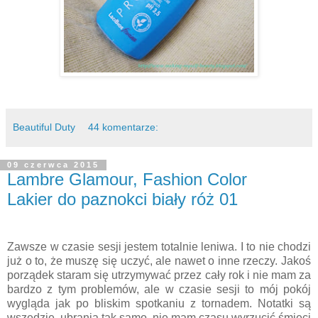
Beautiful Duty
44 komentarze:
09 czerwca 2015
Lambre Glamour, Fashion Color
Lakier do paznokci biały róż 01
Zawsze w czasie sesji jestem totalnie leniwa. I to nie chodzi
już o to, że muszę się uczyć, ale nawet o inne rzeczy. Jakoś
porządek staram się utrzymywać przez cały rok i nie mam za
bardzo z tym problemów, ale w czasie sesji to mój pokój
wygląda jak po bliskim spotkaniu z tornadem. Notatki są
wszędzie, ubrania tak samo, nie mam czasu wyrzucić śmieci