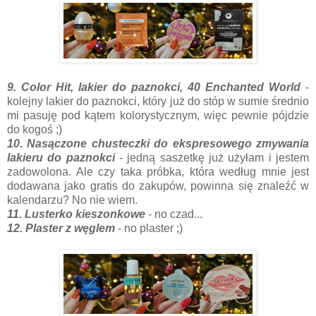
9. Color Hit, lakier do paznokci, 40 Enchanted World
-
kolejny lakier do paznokci, który już do stóp w sumie średnio
mi pasuję pod kątem kolorystycznym, więc pewnie pójdzie
do kogoś ;)
10. Nasączone chusteczki do ekspresowego zmywania
lakieru do paznokci
- jedną saszetkę już użyłam i jestem
zadowolona. Ale czy taka próbka, która według mnie jest
dodawana jako gratis do zakupów, powinna się znaleźć w
kalendarzu? No nie wiem.
11. Lusterko kieszonkowe
- no czad...
12. Plaster z węglem
- no plaster ;)