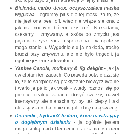
skóra po użyciu jest naprawdę w fajnym stanie!
Bielenda, carbo detox, oczyszczająca maska
węglowa
- ogromny plus dla tej maski za to, że
nie jest ona peel off, więc nie wiąże się ona z
jakimś mocnym bólem czy coś. Nakładamy,
czekamy i zmywamy, a skóra po zmyciu jest
pięknie oczyszczona, uspokojona i w ogóle w
mega stanie ;). Wygodnie się ja nakłada, trochę
brudzi przy zmywaniu, ale nie było tragedii, ja
ogólnie jestem zadowolona!
Yankee Candle, mulberry & fig delight
- jak ja
uwielbiam ten zapach! Co prawda potwierdza się
to, że te samplery są praktycznie niewyczuwalne
i warto je palić jak wosk - wtedy roznosi się po
pokoju idealny zapach, dosyć świeży, nawet
intensywny, ale nienachalny, był też ciepły i taki
otulający - no dla mnie mega! I chcę całą świecę!
Dermedic, hydrain3 hialuro, krem nawilżający
o dogłębnym działaniu
- ja ogólnie jestem
mega fanką marki Dermedic i tak samo ten krem