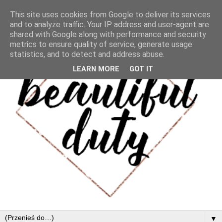
This site uses cookies from Google to deliver its services
and to analyze traffic. Your IP address and user-agent are
shared with Google along with performance and security
metrics to ensure quality of service, generate usage
statistics, and to detect and address abuse.
LEARN MORE
GOT IT
▼