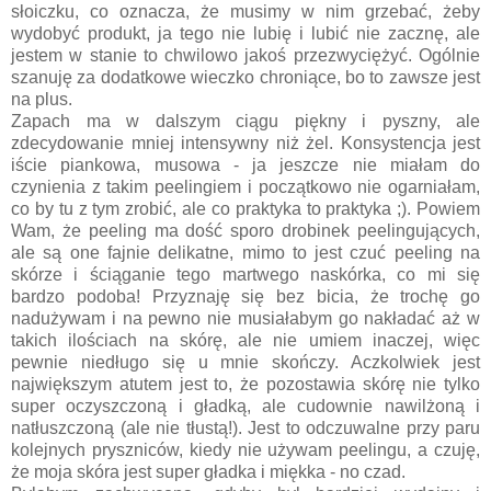
słoiczku, co oznacza, że musimy w nim grzebać, żeby
wydobyć produkt, ja tego nie lubię i lubić nie zacznę, ale
jestem w stanie to chwilowo jakoś przezwyciężyć. Ogólnie
szanuję za dodatkowe wieczko chroniące, bo to zawsze jest
na plus.
Zapach ma w dalszym ciągu piękny i pyszny, ale
zdecydowanie mniej intensywny niż żel. Konsystencja jest
iście piankowa, musowa - ja jeszcze nie miałam do
czynienia z takim peelingiem i początkowo nie ogarniałam,
co by tu z tym zrobić, ale co praktyka to praktyka ;). Powiem
Wam, że peeling ma dość sporo drobinek peelingujących,
ale są one fajnie delikatne, mimo to jest czuć peeling na
skórze i ściąganie tego martwego naskórka, co mi się
bardzo podoba! Przyznaję się bez bicia, że trochę go
nadużywam i na pewno nie musiałabym go nakładać aż w
takich ilościach na skórę, ale nie umiem inaczej, więc
pewnie niedługo się u mnie skończy. Aczkolwiek jest
największym atutem jest to, że pozostawia skórę nie tylko
super oczyszczoną i gładką, ale cudownie nawilżoną i
natłuszczoną (ale nie tłustą!). Jest to odczuwalne przy paru
kolejnych pryszniców, kiedy nie używam peelingu, a czuję,
że moja skóra jest super gładka i miękka - no czad.