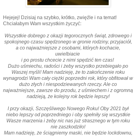
Hejejej! Dzisiaj na szybko, krótko, zwięźle i na temat!
Chciałabym Wam wszystkim życzyć:
Wszystkie dobrego z okazji tegorocznych świąt, zdrowego i
spokojnego czasu spędzonego w gronie rodziny, przyjaciół,
a co najważniejsze z osobami, których kochacie,
uwielbiacie
i po prostu chcecie z nimi spędzić ten czas!
Dużo uśmiechu, radości i żeby wszystko przebiegało po
Waszej myśli! Mam nadzieję, że to zakończenie roku
wynagrodzi Wam cały ciężki poprzedni rok, który obfitował w
dużo złych i niespodziewanych rzeczy. Ale co
najważniejsze, zawsze do przodu, z uśmiechem i z ogromną
nadzieją, że kolejny rok będzie lepszy!
I przy okazji, Szczęśliwego Nowego Roku! Oby 2021 był
niebo lepszy od poprzedniego i oby spełniły się wszystkie
Wasze marzenia i żeby nic nas już strasznego w tym roku
nie zaszkodziło!
Mam nadzieję, że ściągniemy maski, nie będzie lockdownu,