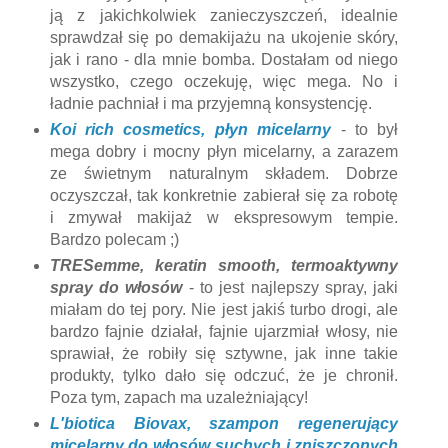
ją z jakichkolwiek zanieczyszczeń, idealnie
sprawdzał się po demakijażu na ukojenie skóry,
jak i rano - dla mnie bomba. Dostałam od niego
wszystko, czego oczekuję, więc mega. No i
ładnie pachniał i ma przyjemną konsystencję.
Koi rich cosmetics, płyn micelarny
- to był
mega dobry i mocny płyn micelarny, a zarazem
ze świetnym naturalnym składem. Dobrze
oczyszczał, tak konkretnie zabierał się za robotę
i zmywał makijaż w ekspresowym tempie.
Bardzo polecam ;)
TRESemme, keratin smooth, termoaktywny
spray do włosów
- to jest najlepszy spray, jaki
miałam do tej pory. Nie jest jakiś turbo drogi, ale
bardzo fajnie działał, fajnie ujarzmiał włosy, nie
sprawiał, że robiły się sztywne, jak inne takie
produkty, tylko dało się odczuć, że je chronił.
Poza tym, zapach ma uzależniający!
L'biotica Biovax, szampon regenerujący
micelarny do włosów suchych i zniszczonych