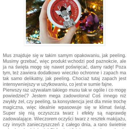
Mus znajduje się w takim samym opakowaniu, jak peeling.
Musimy grzebać, więc produkt wchodzi pod paznokcie, ale
ja na święta mogę się nawet poświęcać, damy radę! Poza
tym, też zawiera dodatkowo wieczko ochronne i zapach ma
tak samo delikatny, jak peeling. Chociaż tutaj zapach jest
intensywniejszy w użytkowaniu, co jest w sumie fajne.
Pierwszy raz używałam takiego musu tak w ogóle i co mogę
powiedzieć? Jestem mega zadowolona! Coś innego niż
zwykły żel, czy peeling, ta konsystencja jest dla mnie trochę
magiczna, więc idealnie wpasowuje się w klimat świąt.
Super się nią oczyszcza twarz i efekty są naprawdę
zadowalające. Wieczorem oczyści twarz z resztek makijażu,
czy innych zanieczyszczeń z całego dnia, a rano świetnie