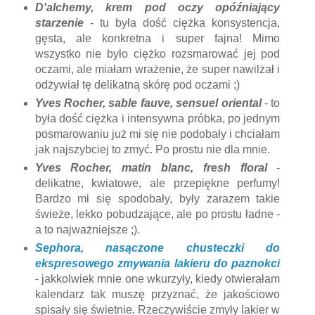
D'alchemy, krem pod oczy opóźniający
starzenie
- tu była dość ciężka konsystencja,
gęsta, ale konkretna i super fajna! Mimo
wszystko nie było ciężko rozsmarować jej pod
oczami, ale miałam wrażenie, że super nawilżał i
odżywiał tę delikatną skórę pod oczami ;)
Yves Rocher, sable fauve, sensuel oriental
- to
była dość ciężka i intensywna próbka, po jednym
posmarowaniu już mi się nie podobały i chciałam
jak najszybciej to zmyć. Po prostu nie dla mnie.
Yves Rocher, matin blanc, fresh floral
-
delikatne, kwiatowe, ale przepiękne perfumy!
Bardzo mi się spodobały, były zarazem takie
świeże, lekko pobudzające, ale po prostu ładne -
a to najważniejsze ;).
Sephora, nasączone chusteczki do
ekspresowego zmywania lakieru do paznokci
- jakkolwiek mnie one wkurzyły, kiedy otwierałam
kalendarz tak muszę przyznać, że jakościowo
spisały się świetnie. Rzeczywiście zmyły lakier w