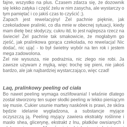
fajne, wszystko na plus. Czasem zdarza się, że dozownik
się lekko zatyka i część żelu w nim zasycha, ale wystarczy o
tym pamiętać i co jakiś czas to czyścić ;).
Zapach jest rewelacyjny! Żel pachnie pięknie, jak
czekoladowe pralinki, co dla mnie w obecnej sytuacji, kiedy
mam dietę bez słodyczy, cukru itd, to jest najlepsza rzecz na
świecie! Żel pachnie tak smakowicie, że mogłabym go
zjeść, jak pralinkowa gorąca czekolada, no rewelacja! Nic
dodać, nic ująć - to był świetny wybór na ten rok i jestem
mega zadowolona.
Żel nie wysusza, nie podrażnia, nic złego nie robi. Ja
zawsze używam z myjką, więc trochę się pieni, nie jakoś
bardzo, ale jak najbardziej wystarczająco, więc czad!
Laq, pralinkowy peeling od ciała
Bo nawet peeling wymaga oszlifowania! I właśnie dlatego
został stworzony ten super słodki peeling w lekko pieniącym
się musie. Cukier usunie martwy naskórek is prawi, że skóra
będzie idelanie wygładzona, a substancje myjące
oczyszczą ją. Peeling myjący zawiera ekstrakty roślinne i
masło shea, glicerynę, ekstrakt z lnu, płatków owsianych i