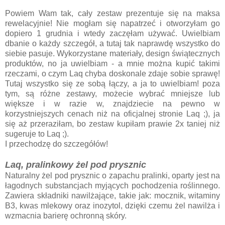
Powiem Wam tak, cały zestaw prezentuje się na maksa
rewelacyjnie! Nie mogłam się napatrzeć i otworzyłam go
dopiero 1 grudnia i wtedy zaczęłam używać. Uwielbiam
dbanie o każdy szczegół, a tutaj tak naprawdę wszystko do
siebie pasuje. Wykorzystane materiały, design świątecznych
produktów, no ja uwielbiam - a mnie można kupić takimi
rzeczami, o czym Laq chyba doskonale zdaje sobie sprawę!
Tutaj wszystko się ze sobą łączy, a ja to uwielbiam! poza
tym, są różne zestawy, możecie wybrać mniejsze lub
większe i w razie w, znajdziecie na pewno w
korzystniejszych cenach niż na oficjalnej stronie Laq ;), ja
się aż przeraziłam, bo zestaw kupiłam prawie 2x taniej niż
sugeruje to Laq ;).
I przechodzę do szczegółów!
Laq, pralinkowy żel pod prysznic
Naturalny żel pod prysznic o zapachu pralinki, oparty jest na
łagodnych substancjach myjących pochodzenia roślinnego.
Zawiera składniki nawilżające, takie jak: mocznik, witaminy
B3, kwas mlekowy oraz inozytol, dzięki czemu żel nawilża i
wzmacnia barierę ochronną skóry.