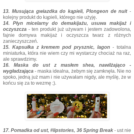
13. Musująca gwiazdka do kąpieli, Plongeon de nuit
-
kolejny produkt do kąpieli, którego nie użyję.
14. Płyn micelarny do demakijażu, usuwa makijaż i
oczyszcza
- ten produkt już używam i jestem zadowolona,
fajnie domywa makijaż i oczyszcza twarz z różnych
zanieczyszczeń.
15. Kapsułka z kremem pod prysznic, lagon
- totalna
miniaturka, która nie wiem czy mi wystarczy chociaż na raz,
ale sprawdzimy.
16. Maska do ust z masłem shea, nawilżająco -
wygładzająca
- maska idealna, żebym się zamknęła. Nie no
spoko, jedną już mam i nie używałam nigdy, ale myślę, że w
końcu się za to wezmę ;).
17. Pomadka od ust, #lipstories, 36 Spring Break
- ust nie