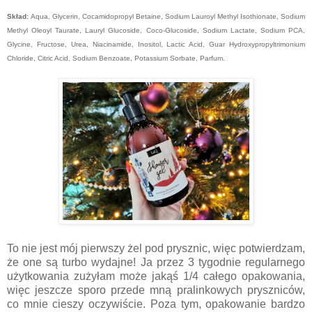
Skład:
Aqua, Glycerin, Cocamidopropyl Betaine, Sodium Lauroyl Methyl Isothionate, Sodium
Methyl Oleoyl Taurate, Lauryl Glucoside, Coco-Glucoside, Sodium Lactate, Sodium PCA,
Glycine, Fructose, Urea, Niacinamide, Inositol, Lactic Acid, Guar Hydroxypropyltrimonium
Chloride, Citric Acid, Sodium Benzoate, Potassium Sorbate, Parfum.
To nie jest mój pierwszy żel pod prysznic, więc potwierdzam,
że one są turbo wydajne! Ja przez 3 tygodnie regularnego
użytkowania zużyłam może jakąś 1/4 całego opakowania,
więc jeszcze sporo przede mną pralinkowych pryszniców,
co mnie cieszy oczywiście. Poza tym, opakowanie bardzo