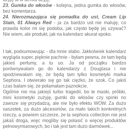
23. Gumka do włosów
- kolejna, jedna gumka do włosów,
bez komentarza.
24. Nierozmazująca się pomadka do ust, Cream Lip
Stain, 01 Always Red
- ja za bardzo ust nie maluję, co
prawda kolor mi się podoba, jak często będę jej używać?
Nie wiem, ale produkt, jak na kalendarz akurat spoko.
I tak, podsumowując - dla mnie słabo. Jakkolwiek kalendarz
wygląda super, pięknie pachnie - byłam pewna, że tam będą
jakieś perfumy, a tu uo. Ja od początku bardzo
porównywałam go do kalendarzy z Douglasa i nie
spodziewałam się, że będą tam tylko kosmetyki marka
Sephora. I otwierało się go tak ciężko, że szok. Co jakiś
czas bałam się, że połamałam paznokcie.
Ogólnie nie ma jakiejś turbo tragedii, bo te maski, próbki,
mini kosmetyki zużyję, gumki do włosów czy spinki no
zawsze się przydadzą, ale nie było efektu WOW. Za dużo
saszetek, za dużo akcesoriów, za mało takich konkretnych
rzeczy, a powiem szczerze, że ta sephora collection nie jest
jakaś droga, więc mogliby się połasić o więcej produktów
pełnowymiarowych, bo i tak jest tam dużo darmówek...