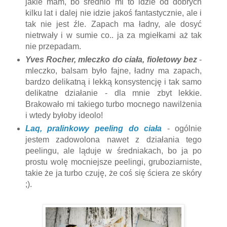
jakie mam, bo średnio mi to idzie od dobrych
kilku lat i dalej nie idzie jakoś fantastycznie, ale i
tak nie jest źle. Zapach ma ładny, ale dosyć
nietrwały i w sumie co.. ja za mgiełkami aż tak
nie przepadam.
Yves Rocher, mleczko do ciała, fioletowy bez
-
mleczko, balsam było fajne, ładny ma zapach,
bardzo delikatną i lekką konsystencję i tak samo
delikatne działanie - dla mnie zbyt lekkie.
Brakowało mi takiego turbo mocnego nawilżenia
i wtedy byłoby ideolo!
Laq, pralinkowy peeling do ciała
- ogólnie
jestem zadowolona nawet z działania tego
peelingu, ale ląduje w średniakach, bo ja po
prostu wolę mocniejsze peelingi, gruboziarniste,
takie że ja turbo czuję, że coś się ściera ze skóry
;).