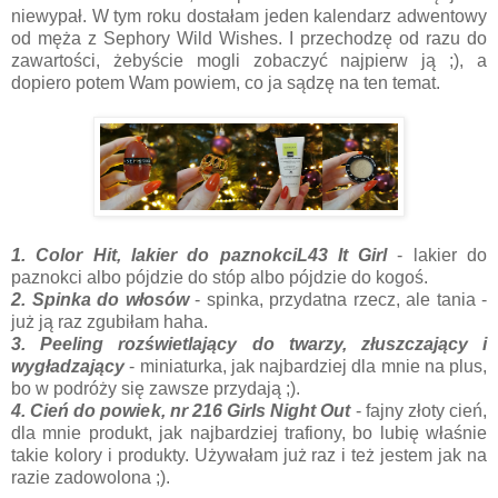
niewypał. W tym roku dostałam jeden kalendarz adwentowy
od męża z Sephory Wild Wishes. I przechodzę od razu do
zawartości, żebyście mogli zobaczyć najpierw ją ;), a
dopiero potem Wam powiem, co ja sądzę na ten temat.
1. Color Hit, lakier do paznokciL43 It Girl
- lakier do
paznokci albo pójdzie do stóp albo pójdzie do kogoś.
2. Spinka do włosów
- spinka, przydatna rzecz, ale tania -
już ją raz zgubiłam haha.
3. Peeling rozświetlający do twarzy, złuszczający i
wygładzający
- miniaturka, jak najbardziej dla mnie na plus,
bo w podróży się zawsze przydają ;).
4. Cień do powiek, nr 216 Girls Night Out
- fajny złoty cień,
dla mnie produkt, jak najbardziej trafiony, bo lubię właśnie
takie kolory i produkty. Używałam już raz i też jestem jak na
razie zadowolona ;).