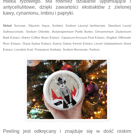
mleka ryżowego. Ma również działanie ujędrniające i
antycellulitowe, dzięki zawartości ekstraktów z zielonej
kawy, cynamonu, imbiru i papryki.
Skład:
Sucrose, Glycerin, Aqua, Sorbitol, Sodium Lauroyl Isethionate, Disodium Lauryl
Sulfosuccinate, Sodium Chloride, Butyrospermum Parkii Butter, Cinnamomum Zeylanicum
Bark Extract, Green Coffee Bean Extract, Capsicum Annuum Fruit Extract, Zingiber Officinale
Roor Extract, Oryza Sativa Extract, Avena Sativa Kernel Extract, Linum Usitatissimum Seed
Extract, Levulinic Acid, Potassium Sorbate, Sodium Benzoate, Parfum.
Peeling jest odkręcany i znajduje się w dość niskim