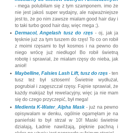
- mega polubiłam się z tym szamponem. imo że
nie jest jakoś super wydajny, ale najważniejsze
jest to, że po nim zawsze miałam good hair day i
to taki turbo good hair day, więc mega ;).
Dermacol, Angelash tusz do rzęs
- oj, jak ja
tęsknie już za tym tuszem do rzęs! To co on robił
z moimi rzęsami to był kosmos i na pewno do
niego wrócę już niedługo! Bo robił świetną
robotę i sprawiał, że miałam rzęsy do nieba, jak
anioł!
Maybelline, Falsies Lash Lift, tusz do rzęs
- ten
tusz też był sztosem! Świetnie wydłużał,
pogrubiał i zagęszczał rzęsy. Fajnie sprawiał, że
każdy makijaż był rewelacyjny, więc ja nie mam
się do czego przyczepić, był mega!
Medienta K-Water_Alpha Mask
- już na pewno
opisywałam w denku, ogólnie ogarnęłam je na
panieński to był strzał w 10! Maski świetnie
działają, Ładnie nawilżają, pięknie pachną i