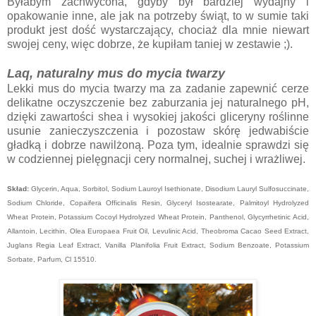
Byłabym zachwycona, gdyby był bardziej wydajny i
opakowanie inne, ale jak na potrzeby świąt, to w sumie taki
produkt jest dość wystarczający, chociaż dla mnie niewart
swojej ceny, więc dobrze, że kupiłam taniej w zestawie ;).
Laq, naturalny mus do mycia twarzy
Lekki mus do mycia twarzy ma za zadanie zapewnić cerze
delikatne oczyszczenie bez zaburzania jej naturalnego pH,
dzięki zawartości shea i wysokiej jakości gliceryny roślinne
usunie zanieczyszczenia i pozostaw skórę jedwabiście
gładką i dobrze nawilżoną. Poza tym, idealnie sprawdzi się
w codziennej pielęgnacji cery normalnej, suchej i wrażliwej.
Skład:
Glycerin, Aqua, Sorbitol, Sodium Lauroyl Isethionate, Disodium Lauryl Sulfosuccinate,
Sodium Chloride, Copaifera Officinalis Resin, Glyceryl Isostearate, Palmitoyl Hydrolyzed
Wheat Protein, Potassium Cocoyl Hydrolyzed Wheat Protein, Panthenol, Glycyrrhetinic Acid,
Allantoin, Lecithin, Olea Europaea Fruit Oil, Levulinic Acid, Theobroma Cacao Seed Extract,
Juglans Regia Leaf Extract, Vanilla Planifolia Fruit Extract, Sodium Benzoate, Potassium
Sorbate, Parfum, Cl 15510.