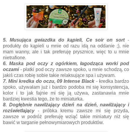
5. Musująca gwiazdka do kąpieli, Ce soir on sort
-
produkty do kąpieli u mnie od razu idą na oddanie ;), nie
mam wanny, ale i tak preferuję prysznice, więc to u mnie
nietrafione.
6. Maska pod oczy z ogórkiem, łagodząca worki pod
oczami
- płatki pod oczy zawsze spoko, u mnie schodzą, co
jakiś czas robię sobie takie relaksujące spa i używam.
7. Mini kredka do oczu, 09 Intense Black
- kredka bardzo
spoko, używałam już i bardzo podoba mi się konsystencja,
kolor i to jak fajnie mi się ją używa, zastanawia mnie
bardziej kwestia tego, że to miniaturka.
8. Dogłębnie nawilżający dzień na dzień, nawilżający i
rozświetlający
- próbka kremu zawsze mi się przyda,
zawsze w podróż preferuję wziąć takie miniatury niż się
bawić w targanie pełnowymiarowych produktów.