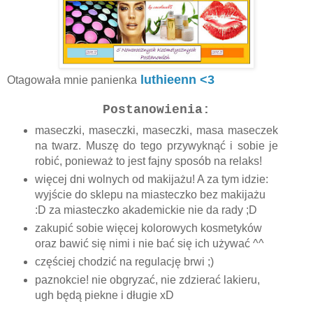
luthieenn <3
Otagowała mnie panienka
Postanowienia:
maseczki, maseczki, maseczki, masa maseczek
na twarz. Muszę do tego przywyknąć i sobie je
robić, ponieważ to jest fajny sposób na relaks!
więcej dni wolnych od makijażu! A za tym idzie:
wyjście do sklepu na miasteczko bez makijażu
:D za miasteczko akademickie nie da rady ;D
zakupić sobie więcej kolorowych kosmetyków
oraz bawić się nimi i nie bać się ich używać ^^
częściej chodzić na regulację brwi ;)
paznokcie! nie obgryzać, nie zdzierać lakieru,
ugh będą piekne i długie xD