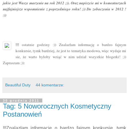
jakie jest Wasze marzenie na rok 2012 ;)). Oraz napiszcie mi w komentarzach
najfajniejsze wspomnienie z poprzedniego roku! ;)) Do zobaczenia w 2012 !
:))
!!!
ostatnie godziny :)) Znalazłam informację o bardzo fajnym
konkursie, tymk bardziej, że jest to tematyka modowa, więc wydaje mi
sie, że warto byłoby wziąć w nim udział wszystkie blogerki! ;))
Zapraszam ;)):
Beautiful Duty
44 komentarze:
30 grudnia 2011
Tag: 5 Noworocznych Kosmetyczny
Postanowień
!!!Znalazłam informację o bardzo fajnym konkursie, tymk