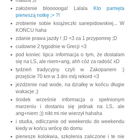
matura ;o
założenie bloooooga! Lalala
Kto pamięta
pierwszą notkę ;> ?!
zrobienie sobie książeczki sanepidowskiej... W
KOŃCU haha
zdanie prawa jazdy ! ;D <3 za 1 przypomnę ;D
cudowne 2 tygodnie w Grecji <3
pod koniec lipca informacja o tym, że dostałam
się na LS, ale niem+ang, ahh cóż za radość xD
tydzień tradycyjny czyli w Zakopanem :)
przejście 70 km w 3 dni mój rekord <3
jeżdżenie nad wode, na działkę w końcu długie
wakacje ;)
środek wrześnie informacja o spełnionym
marzeniu i dostaniu się jednak na LS, ale
ang+niem ;)) nikt mi nie wierzył hahaha
i studia, odliczanie od weekendu do weekendu
kiedy w końcu wrócę do domu
pierwsze kolokwia, szkolenia zaliczone i te nie