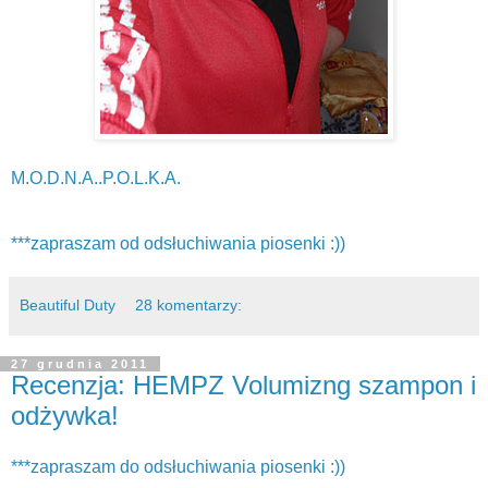
M.O.D.N.A..P.O.L.K.A.
***zapraszam od odsłuchiwania piosenki :))
Beautiful Duty
28 komentarzy:
27 grudnia 2011
Recenzja: HEMPZ Volumizng szampon i
odżywka!
***zapraszam do odsłuchiwania piosenki :))