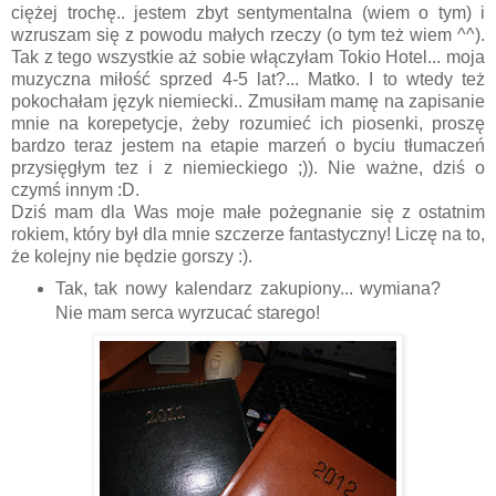
ciężej trochę.. jestem zbyt sentymentalna (wiem o tym) i
wzruszam się z powodu małych rzeczy (o tym też wiem ^^).
Tak z tego wszystkie aż sobie włączyłam Tokio Hotel... moja
muzyczna miłość sprzed 4-5 lat?... Matko. I to wtedy też
pokochałam język niemiecki.. Zmusiłam mamę na zapisanie
mnie na korepetycje, żeby rozumieć ich piosenki, proszę
bardzo teraz jestem na etapie marzeń o byciu tłumaczeń
przysięgłym tez i z niemieckiego ;)). Nie ważne, dziś o
czymś innym :D.
Dziś mam dla Was moje małe pożegnanie się z ostatnim
rokiem, który był dla mnie szczerze fantastyczny! Liczę na to,
że kolejny nie będzie gorszy :).
Tak, tak nowy kalendarz zakupiony... wymiana?
Nie mam serca wyrzucać starego!