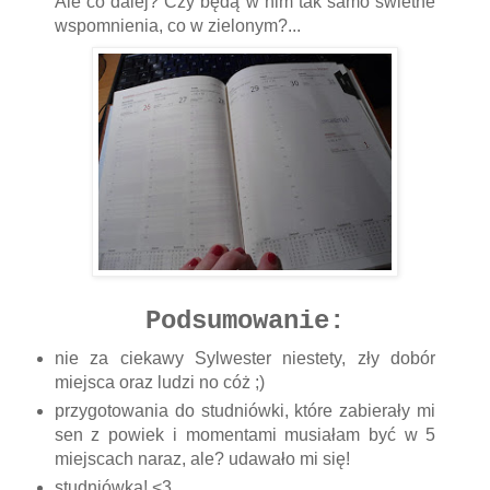
Ale co dalej? Czy będą w nim tak samo świetne
wspomnienia, co w zielonym?...
Podsumowanie:
nie za ciekawy Sylwester niestety, zły dobór
miejsca oraz ludzi no cóż ;)
przygotowania do studniówki, które zabierały mi
sen z powiek i momentami musiałam być w 5
miejscach naraz, ale? udawało mi się!
studniówka! <3