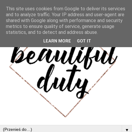
This site uses cookies from Google to deliver its services
and to analyze traffic. Your IP address and user-agent are
shared with Google along with performance and security
metrics to ensure quality of service, generate usage
statistics, and to detect and address abuse.
LEARN MORE
GOT IT
▼