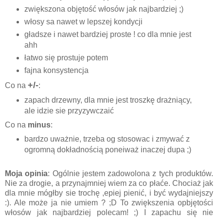
zwiększona objętość włosów jak najbardziej ;)
włosy sa nawet w lepszej kondycji
gładsze i nawet bardziej proste ! co dla mnie jest
ahh
łatwo się prostuje potem
fajna konsystencja
+/-
Co na
:
zapach drzewny, dla mnie jest troszkę drażniący,
ale idzie sie przyzywczaić
Co na
minus
:
bardzo uważnie, trzeba og stosowac i zmywać z
ogromną dokładnością poneiważ inaczej dupa ;)
Moja opinia
: Ogólnie jestem zadowolona z tych produktów.
Nie za drogie, a przynajmniej wiem za co płaće. Chociaż jak
dla mnie mógłby sie trochę ,epiej pienić, i być wydajniejszy
:). Ale może ja nie umiem ? ;D To zwiększenia opbjętości
włosów jak najbardziej polecam! ;) I zapachu się nie