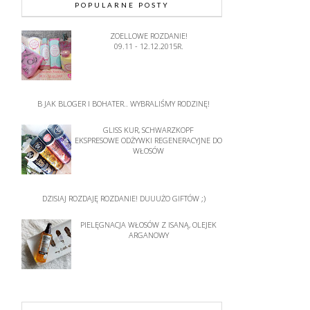
POPULARNE POSTY
ZOELLOWE ROZDANIE!
09.11 - 12.12.2015R.
B JAK BLOGER I BOHATER.. WYBRALIŚMY RODZINĘ!
GLISS KUR, SCHWARZKOPF
EKSPRESOWE ODŻYWKI REGENERACYJNE DO
WŁOSÓW
DZISIAJ ROZDAJĘ ROZDANIE! DUUUŻO GIFTÓW ;)
PIELĘGNACJA WŁOSÓW Z ISANĄ, OLEJEK
ARGANOWY