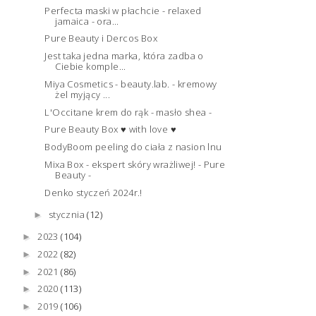
Perfecta maski w płachcie - relaxed
jamaica - ora...
Pure Beauty i Dercos Box
Jest taka jedna marka, która zadba o
Ciebie komple...
Miya Cosmetics - beauty.lab. - kremowy
żel myjący ...
L'Occitane krem do rąk - masło shea -
Pure Beauty Box ♥ with love ♥
BodyBoom peeling do ciała z nasion lnu
Mixa Box - ekspert skóry wrażliwej! - Pure
Beauty -
Denko styczeń 2024r.!
stycznia
(12)
►
2023
(104)
►
2022
(82)
►
2021
(86)
►
2020
(113)
►
2019
(106)
►