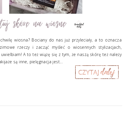
a chwilę wiosna? Bociany do nas już przyleciały, a to oznacza
imowe rzeczy i zacząć myśleć o wiosennych stylizacjach,
uwielbiam! A to też wiążę się z tym, że naszą skórę też należy
aże są inne, pielęgnacja jest...