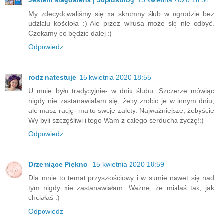
Jestem Magdalena | 30plusblog
15 kwietnia 2020 18:54
My zdecydowaliśmy się na skromny ślub w ogrodzie bez
udziału kościoła :) Ale przez wirusa może się nie odbyć.
Czekamy co będzie dalej :)
Odpowiedz
rodzinatestuje
15 kwietnia 2020 18:55
U mnie było tradycyjnie- w dniu ślubu. Szczerze mówiąc
nigdy nie zastanawiałam się, żeby zrobic je w innym dniu,
ale masz rację- ma to swoje zalety. Najważniejsze, żebyście
Wy byli szczęśliwi i tego Wam z całego serducha życzę!:)
Odpowiedz
Drzemiące Piękno
15 kwietnia 2020 18:59
Dla mnie to temat przyszłościowy i w sumie nawet się nad
tym nigdy nie zastanawiałam. Ważne, że miałaś tak, jak
chciałaś :)
Odpowiedz