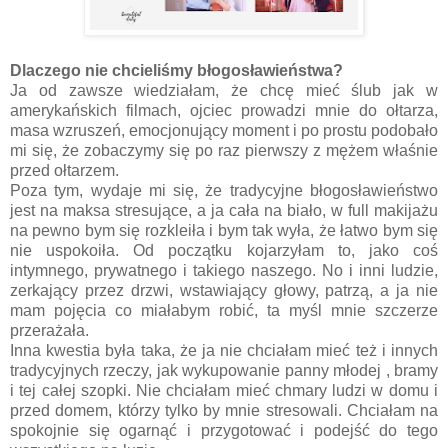
Dlaczego nie chcieliśmy błogosławieństwa?
Ja od zawsze wiedziałam, że chcę mieć ślub jak w
amerykańskich filmach, ojciec prowadzi mnie do ołtarza,
masa wzruszeń, emocjonujący moment i po prostu podobało
mi się, że zobaczymy się po raz pierwszy z mężem właśnie
przed ołtarzem.
Poza tym, wydaje mi się, że tradycyjne błogosławieństwo
jest na maksa stresujące, a ja cała na biało, w full makijażu
na pewno bym się rozkleiła i bym tak wyła, że łatwo bym się
nie uspokoiła. Od początku kojarzyłam to, jako coś
intymnego, prywatnego i takiego naszego. No i inni ludzie,
zerkający przez drzwi, wstawiający głowy, patrzą, a ja nie
mam pojęcia co miałabym robić, ta myśl mnie szczerze
przerażała.
Inna kwestia była taka, że ja nie chciałam mieć też i innych
tradycyjnych rzeczy, jak wykupowanie panny młodej , bramy
i tej całej szopki. Nie chciałam mieć chmary ludzi w domu i
przed domem, którzy tylko by mnie stresowali. Chciałam na
spokojnie się ogarnąć i przygotować i podejść do tego