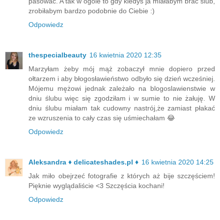
pasować. A tak w ogóle to gdy kiedyś ja miałabym brać ślub,
zrobiłabym bardzo podobnie do Ciebie :)
Odpowiedz
thespecialbeauty
16 kwietnia 2020 12:35
Marzyłam żeby mój mąż zobaczył mnie dopiero przed
ołtarzem i aby błogosławieństwo odbyło się dzień wcześniej.
Mójemu mężowi jednak zależało na blogoslawienstwie w
dniu ślubu więc się zgodziłam i w sumie to nie żałuję. W
dniu ślubu miałam tak cudowny nastrój,że zamiast płakać
ze wzruszenia to cały czas się uśmiechałam 😂
Odpowiedz
Aleksandra ♦ delicateshades.pl ♦
16 kwietnia 2020 14:25
Jak miło obejrzeć fotografie z których aż bije szczęściem!
Pięknie wyglądaliście <3 Szczęścia kochani!
Odpowiedz