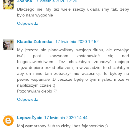
Joanna
17 kwietnia 2020 12:26
Dlaczego nie. My tez wiele rzeczy układaliśmy tak, zeby
bylo nam wygodnie
Odpowiedz
Klaudia Zuberska
17 kwietnia 2020 12:52
My jeszcze nie planowaliśmy swojego ślubu, ale czytając
twój post zaczynam zastanawiać się nad
błogosławieństwem. Też chciałabym zobaczyć mojego
męża dopiero przed ołtarzem, a w zasadzie, to chciałabym
aby on mnie tam zobaczył, nie wcześniej. To byłoby na
pewno wspaniałe :D Jeszcze będę o tym myśleć, może w
najbliższym czasie :)
Pozdrawiam ciepło ♡
Odpowiedz
LepszeŻycie
17 kwietnia 2020 14:44
Mój wymarzony ślub to cichy i bez fajerwerków ;)