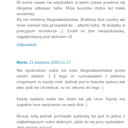
W sumie nawet nie wiedziałam w jakim czasie powinno się
oficjalnie odbywać hehe. Moja kuzynka chyba też miała
wcześniej.
My nie mieliśmy błogosławieństwa. Braliśmy ślub cywilny ale
mnie również tata prowadził do... altanki haha. W dodatku w
policyjnym mundurze :). Zrobił mi tym niespodziankę,
najpiękniejszą pod słońcem <3
Odpowiedz
Marta
21 kwietnia 2020 11:27
Nie wyobrażam sobie nie mieć błogosławieństwa przed
swoim ślubem :) Z tego co rozmawiałam z wieloma
znajomymi, to kazdy miał. Jednak jest to kwestia wyboru,tak
wiec jeśli nie chcieliście, to nic nikomu do tego :)
Każdy wybiera sobie ten dzien tak jak chce. Każdy ma
zupełnie inne spojrzenie na swój ślub :)
Muszę tutaj jednak pochwalić sukienkę bo jest to jedna z
najładniejszych sukni slubnych, jakie do tej pory wydzialam.
Jest wprost urocza!