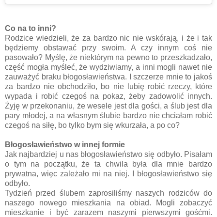
Co na to inni?
Rodzice wiedzieli, że za bardzo nic nie wskórają, i że i tak
będziemy obstawać przy swoim. A czy innym coś nie
pasowało? Myślę, że niektórym na pewno to przeszkadzało,
część mogła myśleć, że wydziwiamy, a inni mogli nawet nie
zauważyć braku błogosławieństwa. I szczerze mnie to jakoś
za bardzo nie obchodziło, bo nie lubię robić rzeczy, które
wypada i robić czegoś na pokaz, żeby zadowolić innych.
Żyję w przekonaniu, że wesele jest dla gości, a ślub jest dla
pary młodej, a na własnym ślubie bardzo nie chciałam robić
czegoś na siłę, bo tylko bym się wkurzała, a po co?
Błogosławieństwo w innej formie
Jak najbardziej u nas błogosławieństwo się odbyło. Pisałam
o tym na początku, że ta chwila była dla mnie bardzo
prywatna, więc zależało mi na niej. I błogosławieństwo się
odbyło.
Tydzień przed ślubem zaprosiliśmy naszych rodziców do
naszego nowego mieszkania na obiad. Mogli zobaczyć
mieszkanie i być zarazem naszymi pierwszymi gośćmi.