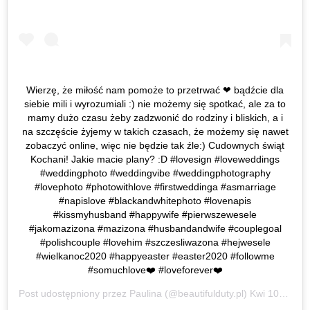
Wierzę, że miłość nam pomoże to przetrwać ❤ bądźcie dla
siebie mili i wyrozumiali :) nie możemy się spotkać, ale za to
mamy dużo czasu żeby zadzwonić do rodziny i bliskich, a i
na szczęście żyjemy w takich czasach, że możemy się nawet
zobaczyć online, więc nie będzie tak źle:) Cudownych świąt
Kochani! Jakie macie plany? :D #lovesign #loveweddings
#weddingphoto #weddingvibe #weddingphotography
#lovephoto #photowithlove #firstweddinga #asmarriage
#napislove #blackandwhitephoto #lovenapis
#kissmyhusband #happywife #pierwszewesele
#jakomazizona #mazizona #husbandandwife #couplegoal
#polishcouple #lovehim #szczesliwazona #hejwesele
#wielkanoc2020 #happyeaster #easter2020 #followme
#somuchlove❤️ #loveforever❤️
Post udostępniony przez
Paulina
(@beautifulduty.pl)
Kwi 10, 2020 o 11:09 PDT