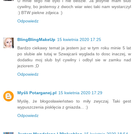
U mnie tego nie bylo i nie bedzie. Ja jedynie mam slub
cywilny, bo jestemsy z dwoch wiar wiec taki nam wystarczyl
:) BTW piekne zdjeica :)
Odpowiedz
BlingBlingMakeUp
15 kwietnia 2020 17:25
Bardzo ciekawy temat ja jestem juz w tym roku minie 5 lat
po slubie ale tutaj w Szwajcarii wyglada to dosc inaczej, w
dodatku moj slub byl cywilny i odbyl sie w zamku nad
jeziorem ;D
Odpowiedz
Myśli Potarganej.pl
15 kwietnia 2020 17:29
Myślę, że błogosławieństwo to miły zwyczaj. Taki gest
wypuszczenia pisklęcia z gniazda... :)
Odpowiedz