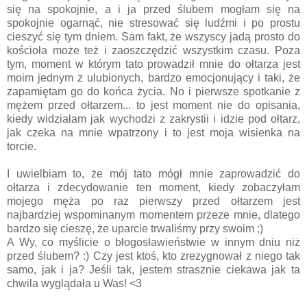
się na spokojnie, a i ja przed ślubem mogłam się na
spokojnie ogarnąć, nie stresować się ludźmi i po prostu
cieszyć się tym dniem. Sam fakt, że wszyscy jadą prosto do
kościoła może też i zaoszczędzić wszystkim czasu. Poza
tym, moment w którym tato prowadził mnie do ołtarza jest
moim jednym z ulubionych, bardzo emocjonujący i taki, że
zapamiętam go do końca życia. No i pierwsze spotkanie z
mężem przed ołtarzem... to jest moment nie do opisania,
kiedy widziałam jak wychodzi z zakrystii i idzie pod ołtarz,
jak czeka na mnie wpatrzony i to jest moja wisienka na
torcie.
I uwielbiam to, że mój tato mógł mnie zaprowadzić do
ołtarza i zdecydowanie ten moment, kiedy zobaczyłam
mojego męża po raz pierwszy przed ołtarzem jest
najbardziej wspominanym momentem przeze mnie, dlatego
bardzo się cieszę, że uparcie trwaliśmy przy swoim ;)
A Wy, co myślicie o błogosławieństwie w innym dniu niż
przed ślubem? :) Czy jest ktoś, kto zrezygnował z niego tak
samo, jak i ja? Jeśli tak, jestem strasznie ciekawa jak ta
chwila wyglądała u Was! <3