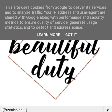
This site uses cookies from Google to deliver its services
and to analyze traffic. Your IP address and user-agent are
shared with Google along with performance and security
metrics to ensure quality of service, generate usage
statistics, and to detect and address abuse.
LEARN MORE
GOT IT
▼