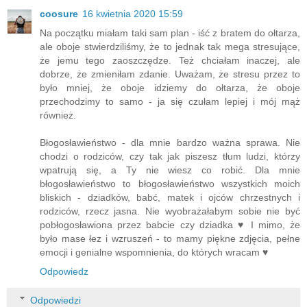
coosure
16 kwietnia 2020 15:59
Na początku miałam taki sam plan - iść z bratem do ołtarza,
ale oboje stwierdziliśmy, że to jednak tak mega stresujące,
że jemu tego zaoszczędze. Też chciałam inaczej, ale
dobrze, że zmieniłam zdanie. Uważam, że stresu przez to
było mniej, że oboje idziemy do ołtarza, że oboje
przechodzimy to samo - ja się czułam lepiej i mój mąż
również.
Błogosławieństwo - dla mnie bardzo ważna sprawa. Nie
chodzi o rodziców, czy tak jak piszesz tłum ludzi, którzy
wpatrują się, a Ty nie wiesz co robić. Dla mnie
błogosławieństwo to błogosławieństwo wszystkich moich
bliskich - dziadków, babć, matek i ojców chrzestnych i
rodziców, rzecz jasna. Nie wyobrażałabym sobie nie być
pobłogosławiona przez babcie czy dziadka ♥ I mimo, że
było mase łez i wzruszeń - to mamy piękne zdjęcia, pełne
emocji i genialne wspomnienia, do których wracam ♥
Odpowiedz
Odpowiedzi