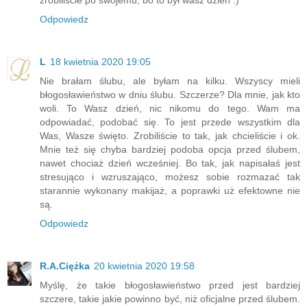
zrobiliście po swojemu, bo to był wasz dzień :)
Odpowiedz
L
18 kwietnia 2020 19:05
Nie brałam ślubu, ale byłam na kilku. Wszyscy mieli
błogosławieństwo w dniu ślubu. Szczerze? Dla mnie, jak kto
woli. To Wasz dzień, nic nikomu do tego. Wam ma
odpowiadać, podobać się. To jest przede wszystkim dla
Was, Wasze święto. Zrobiliście to tak, jak chcieliście i ok.
Mnie też się chyba bardziej podoba opcja przed ślubem,
nawet chociaż dzień wcześniej. Bo tak, jak napisałaś jest
stresująco i wzruszająco, możesz sobie rozmazać tak
starannie wykonany makijaż, a poprawki uż efektowne nie
są.
Odpowiedz
R.A.Ciężka
20 kwietnia 2020 19:58
Myślę, że takie błogosławieństwo przed jest bardziej
szczere, takie jakie powinno być, niż oficjalne przed ślubem.