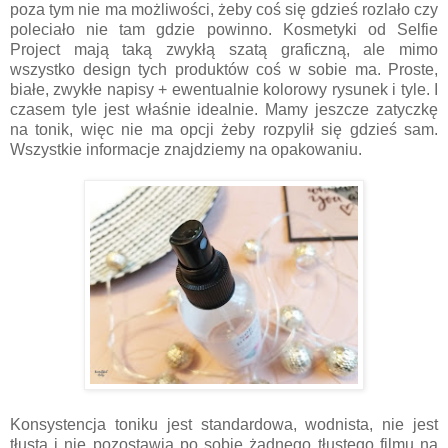
poza tym nie ma możliwości, żeby coś się gdzieś rozlało czy
poleciało nie tam gdzie powinno. Kosmetyki od Selfie
Project mają taką zwykłą szatą graficzną, ale mimo
wszystko design tych produktów coś w sobie ma. Proste,
białe, zwykłe napisy + ewentualnie kolorowy rysunek i tyle. I
czasem tyle jest właśnie idealnie. Mamy jeszcze zatyczkę
na tonik, więc nie ma opcji żeby rozpylił się gdzieś sam.
Wszystkie informacje znajdziemy na opakowaniu.
Konsystencja toniku jest standardowa, wodnista, nie jest
tłusta i nie pozostawia po sobie żadnego tłustego filmu na