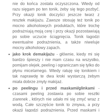
nie do końca została oczyszczona. Wtedy od
razu sięgam po ten tonik, żeby się tego pozbyć.
Przy okazji tonik doczyści jeszcze twarz z
resztek makijażu. Zawsze stosuję też tonik po
mocno alkoholowych produktach, które trochę
podrażniają moją cerę i przy okazji pozostawiają
po sobie uczucie ściągnięcia. Tonik łagodzi
ewentualne podrażnienia, a także niweluje
mocny alkoholowy zapach.
jako krok demakijażu
- głównie, kiedy mi się
bardzo śpieszy i nie mam czasu na wszystko,
pomijam olejek, peeling i ograniczam się tylko do
płynu micelarnego. Wtedy ratuję się tonikiem i
tak naprawdę te dwa kroki wystarczą żebym
miała dobrze zmyty makijaż.
po peelingu i przed maskami/glinkami
-
czasami peeling zostawia po sobie resztki
ziarenek , których nie udało mi się zmyć wraz z
wodą. Całe szczęście tonik to zmywa, a przy
okazji łagodzi podrażnienia. Przed maskami i