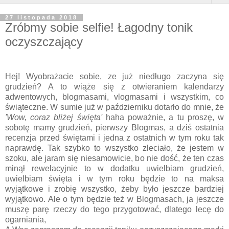
27 listopada 2018
Zróbmy sobie selfie! Łagodny tonik
oczyszczający
Hej! Wyobrażacie sobie, ze już niedługo zaczyna się
grudzień? A to wiąże się z otwieraniem kalendarzy
adwentowych, blogmasami, vlogmasami i wszystkim, co
świąteczne. W sumie już w październiku dotarło do mnie, że
'Wow, coraz bliżej święta'
haha poważnie, a tu proszę, w
sobotę mamy grudzień, pierwszy Blogmas, a dziś ostatnia
recenzja przed świętami i jedna z ostatnich w tym roku tak
naprawdę. Tak szybko to wszystko zleciało, że jestem w
szoku, ale jaram się niesamowicie, bo nie dość, że ten czas
minął rewelacyjnie to w dodatku uwielbiam grudzień,
uwielbiam święta i w tym roku będzie to na maksa
wyjątkowe i zrobię wszystko, żeby było jeszcze bardziej
wyjątkowo. Ale o tym będzie też w Blogmasach, ja jeszcze
muszę parę rzeczy do tego przygotować, dlatego lecę do
ogarniania,