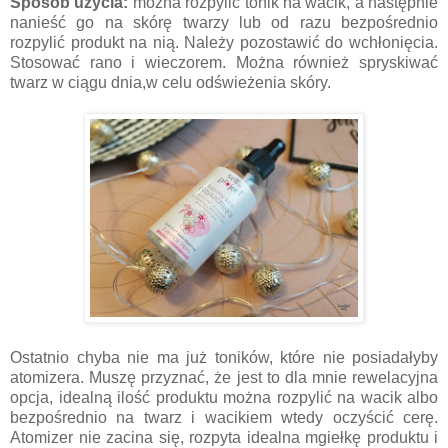
Sposób użycia:
można rozpylić tonik na wacik, a następnie
nanieść go na skórę twarzy lub od razu bezpośrednio
rozpylić produkt na nią. Należy pozostawić do wchłonięcia.
Stosować rano i wieczorem. Można również spryskiwać
twarz w ciągu dnia,w celu odświeżenia skóry.
Ostatnio chyba nie ma już toników, które nie posiadałyby
atomizera. Muszę przyznać, że jest to dla mnie rewelacyjna
opcja, idealną ilość produktu można rozpylić na wacik albo
bezpośrednio na twarz i wacikiem wtedy oczyścić cerę.
Atomizer nie zacina się, rozpyta idealna mgiełkę produktu i