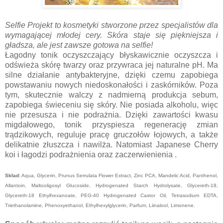
Selfie Projekt to kosmetyki stworzone przez specjalistów dla
wymagającej młodej cery. Skóra staje się piękniejsza i
gładsza, ale jest zawsze gotowa na selfie!
Łagodny tonik oczyszczający błyskawicznie oczyszcza i
odświeża skórę twarzy oraz przywraca jej naturalne pH. Ma
silne działanie antybakteryjne, dzięki czemu zapobiega
powstawaniu nowych niedoskonałości i zaskórników. Poza
tym, skutecznie walczy z nadmierną produkcja sebum,
zapobiega świeceniu się skóry. Nie posiada alkoholu, więc
nie przesusza i nie podrażnia. Dzięki zawartości kwasu
migdałowego, tonik przyspiesza regenerację zmian
trądzikowych, reguluje pracę gruczołów łojowych, a także
delikatnie złuszcza i nawilża. Natomiast Japanese Cherry
koi i łagodzi podrażnienia oraz zaczerwienienia .
Skład:
Aqua, Glycerin, Prunus Serrulata Flower Extract, Zinc PCA, Mandelic Acid, Panthenol,
Allantoin, Maltooligosyl Glucoside, Hydrogenated Starch Hydrolysate, Glycereth-18,
Glycereth-18 Ethylhexanoate, PEG-40 Hydrogenated Castor Oil, Tetrasodium EDTA,
Triethanolamine, Phenoxyethanol, Ethylhexylglycerin, Parfum, Liinalool, Limonene.