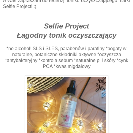
A Was zapraszam do recenzji toniku oczyszczającego marki
Selfie Project! :)
Selfie Project
Łagodny tonik oczyszczający
*no alcohol! SLS i SLES, parabenów i parafiny *bogaty w
naturalne, botaniczne składniki aktywne *oczyszcza
*antybakteryjny *kontrola sebum *naturalne pH skóry *cynk
PCA *kwas migdałowy