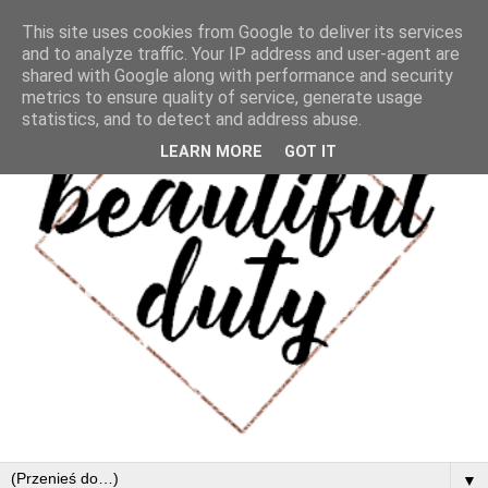
This site uses cookies from Google to deliver its services
and to analyze traffic. Your IP address and user-agent are
shared with Google along with performance and security
metrics to ensure quality of service, generate usage
statistics, and to detect and address abuse.
LEARN MORE
GOT IT
▼