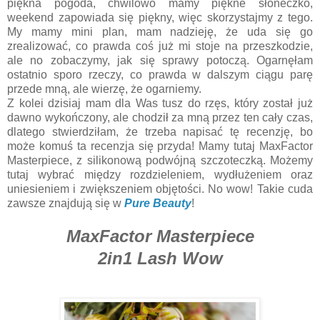
piękna pogoda, chwilowo mamy piękne słoneczko,
weekend zapowiada się piękny, więc skorzystajmy z tego.
My mamy mini plan, mam nadzieję, że uda się go
zrealizować, co prawda coś już mi stoje na przeszkodzie,
ale no zobaczymy, jak się sprawy potoczą. Ogarnęłam
ostatnio sporo rzeczy, co prawda w dalszym ciągu parę
przede mną, ale wierzę, że ogarniemy.
Z kolei dzisiaj mam dla Was tusz do rzęs, który został już
dawno wykończony, ale chodził za mną przez ten cały czas,
dlatego stwierdziłam, że trzeba napisać tę recenzję, bo
może komuś ta recenzja się przyda! Mamy tutaj MaxFactor
Masterpiece, z silikonową podwójną szczoteczką. Możemy
tutaj wybrać między rozdzieleniem, wydłużeniem oraz
uniesieniem i zwiększeniem objętości. No wow! Takie cuda
zawsze znajdują się w
Pure Beauty
!
MaxFactor Masterpiece
2in1 Lash Wow