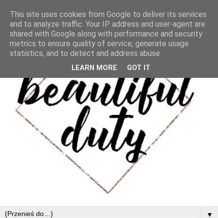
This site uses cookies from Google to deliver its services
and to analyze traffic. Your IP address and user-agent are
shared with Google along with performance and security
metrics to ensure quality of service, generate usage
statistics, and to detect and address abuse.
LEARN MORE
GOT IT
▼