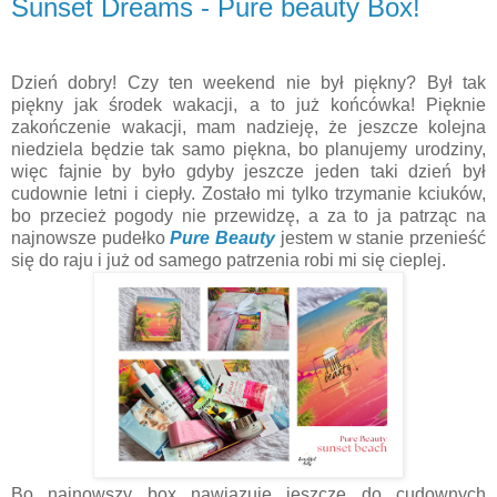
Sunset Dreams - Pure beauty Box!
Dzień dobry! Czy ten weekend nie był piękny? Był tak
piękny jak środek wakacji, a to już końcówka! Pięknie
zakończenie wakacji, mam nadzieję, że jeszcze kolejna
niedziela będzie tak samo piękna, bo planujemy urodziny,
więc fajnie by było gdyby jeszcze jeden taki dzień był
cudownie letni i ciepły. Zostało mi tylko trzymanie kciuków,
bo przecież pogody nie przewidzę, a za to ja patrząc na
najnowsze pudełko
Pure Beauty
jestem w stanie przenieść
się do raju i już od samego patrzenia robi mi się cieplej.
Bo najnowszy box nawiązuje jeszcze do cudownych