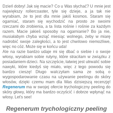
Dzień dobry! Jak się macie? Co u Was słychać? U mnie jest
największy rollercoaster, tyle się dzieje, a ja tak nie
wyrabiam, że to jest dla mnie jakiś kosmos. Staram się
ogarniać, staram się wychodzić na prosto ze swoimi
rzeczami do zrobienia, a ta lista rośnie i rośnie za każdym
razem. Macie jakieś sposoby na ogarnianie? Bo ja nie,
musiałabym chyba wziąć miesiąc wolnego, żeby w miarę
nadrobić swoje zaległości, a to jest chwilowo niemożliwe,
więc no cóż. Może się w końcu uda!
Ale na razie bardzo udaje mi się dbać o siebie i o swoje
włosy, wyrabiam sobie rutyny, które straciłam w związku z
posiadaniem dzieci. Na szczęście, łatwiej jest utrwalić sobie
nawyki, które kiedyś się miało, więc z tego powodu się
bardzo cieszę! Długo walczyłam sama ze sobą o
wygospodarowanie czasu na używanie peelingu do skóry
włosów, dzięki czemu mam dla Was dzisiejszą recenzję!
Regenerum
ma w swojej ofercie trychologiczny peeling do
skóry głowy, który ma bardzo oczyścić i dobrze wpłynąć na
włosy. Let's see!
Regenerum trychologiczny peeling