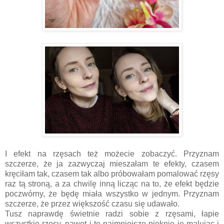
I efekt na rzęsach też możecie zobaczyć. Przyznam
szczerze, że ja zazwyczaj mieszałam te efekty, czasem
kręciłam tak, czasem tak albo próbowałam pomalować rzęsy
raz tą stroną, a za chwilę inną licząc na to, że efekt będzie
poczwórny, że będę miała wszystko w jednym. Przyznam
szczerze, że przez większość czasu się udawało.
Tusz naprawdę świetnie radzi sobie z rzęsami, łapie
wszystkie rzęsy, nawet i te najmniejsze pięknie je malując i