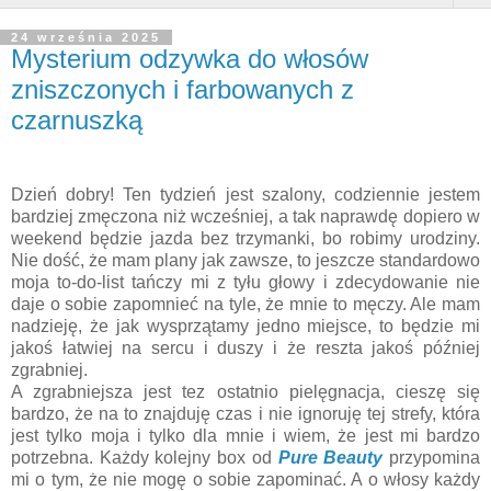
24 września 2025
Mysterium odzywka do włosów
zniszczonych i farbowanych z
czarnuszką
Dzień dobry! Ten tydzień jest szalony, codziennie jestem
bardziej zmęczona niż wcześniej, a tak naprawdę dopiero w
weekend będzie jazda bez trzymanki, bo robimy urodziny.
Nie dość, że mam plany jak zawsze, to jeszcze standardowo
moja to-do-list tańczy mi z tyłu głowy i zdecydowanie nie
daje o sobie zapomnieć na tyle, że mnie to męczy. Ale mam
nadzieję, że jak wysprzątamy jedno miejsce, to będzie mi
jakoś łatwiej na sercu i duszy i że reszta jakoś później
zgrabniej.
A zgrabniejsza jest tez ostatnio pielęgnacja, cieszę się
bardzo, że na to znajduję czas i nie ignoruję tej strefy, która
jest tylko moja i tylko dla mnie i wiem, że jest mi bardzo
potrzebna. Każdy kolejny box od
Pure Beauty
przypomina
mi o tym, że nie mogę o sobie zapominać. A o włosy każdy