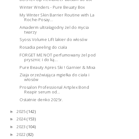
Winter Wnders - Pure Beuaty Box
My WInter Skin Barrier Routine with La
Roche-Posay...
Amaderm ultrałagodny żel do mycia
twarzy
Syoss Volume Lift lakier do włosów
Rosadia peeling do ciała
FORGET ME NOT perfumowany żel pod
prysznic i do ką...
Pure Beauty Apres Ski ! Garnier & Mixa
Ziaja orzeźwiająca mgiełka do ciała i
włosów
Prosalon Professional Artplex Bond
Reapir serum od...
Ostatnie denko 2025r.
2025
(142)
►
2024
(153)
►
2023
(104)
►
2022
(82)
►