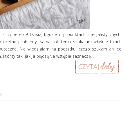
stną perełkę! Dzisiaj będzie o produktach specjalistycznych,
 konkretne problemy! Sama rok temu szukałam właśnie takich
kuteczne. Nie wiedziałam na początku, czego szukam ani co
tórzy tak, jak ja błądzą!Na wstępie zaznaczę,...
y: