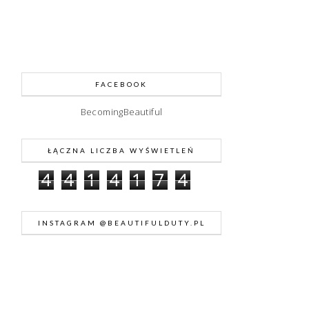
FACEBOOK
BecomingBeautiful
ŁĄCZNA LICZBA WYŚWIETLEŃ
4
4
1
4
1
7
4
INSTAGRAM @BEAUTIFULDUTY.PL