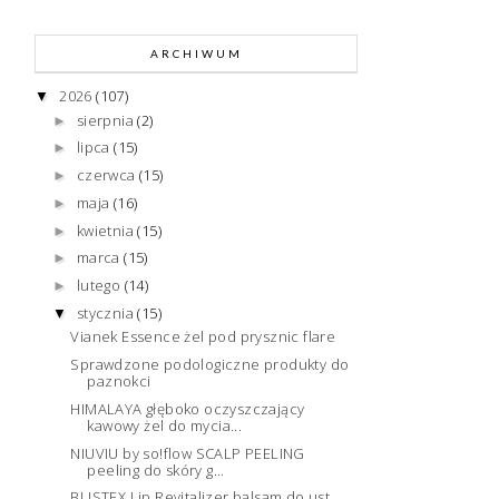
ARCHIWUM
2026
(107)
▼
sierpnia
(2)
►
lipca
(15)
►
czerwca
(15)
►
maja
(16)
►
kwietnia
(15)
►
marca
(15)
►
lutego
(14)
►
stycznia
(15)
▼
Vianek Essence żel pod prysznic flare
Sprawdzone podologiczne produkty do
paznokci
HIMALAYA głęboko oczyszczający
kawowy żel do mycia...
NIUVIU by so!flow SCALP PEELING
peeling do skóry g...
BLISTEX Lip Revitalizer balsam do ust