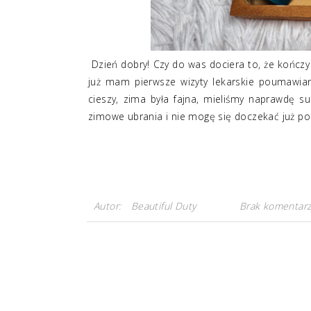
Dzień dobry! Czy do was dociera to, że kończy
już mam pierwsze wizyty lekarskie poumawia
cieszy, zima była fajna, mieliśmy naprawdę s
zimowe ubrania i nie mogę się doczekać już po p
Autor:
Beautiful Duty
Brak komentarz