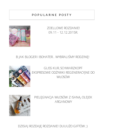
POPULARNE POSTY
ZOELLOWE ROZDANIE!
09.11 - 12.12.2015R.
B JAK BLOGER I BOHATER.. WYBRALIŚMY RODZINĘ!
GLISS KUR, SCHWARZKOPF
EKSPRESOWE ODŻYWKI REGENERACYJNE DO
WŁOSÓW
PIELĘGNACJA WŁOSÓW Z ISANĄ, OLEJEK
ARGANOWY
DZISIAJ ROZDAJĘ ROZDANIE! DUUUŻO GIFTÓW ;)