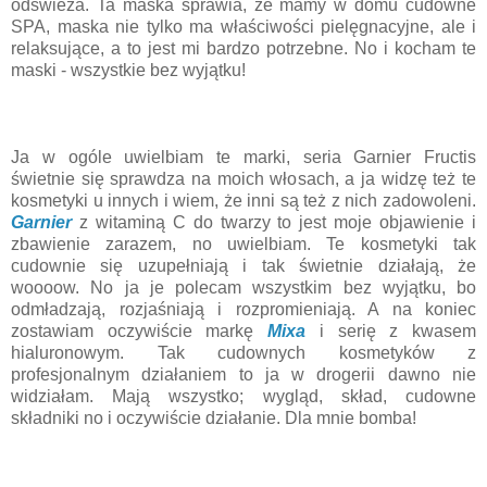
odświeża. Ta maska sprawia, że mamy w domu cudowne
SPA, maska nie tylko ma właściwości pielęgnacyjne, ale i
relaksujące, a to jest mi bardzo potrzebne. No i kocham te
maski - wszystkie bez wyjątku!
Ja w ogóle uwielbiam te marki, seria Garnier Fructis
świetnie się sprawdza na moich włosach, a ja widzę też te
kosmetyki u innych i wiem, że inni są też z nich zadowoleni.
Garnier
z witaminą C do twarzy to jest moje objawienie i
zbawienie zarazem, no uwielbiam. Te kosmetyki tak
cudownie się uzupełniają i tak świetnie działają, że
woooow. No ja je polecam wszystkim bez wyjątku, bo
odmładzają, rozjaśniają i rozpromieniają. A na koniec
zostawiam oczywiście markę
Mixa
i serię z kwasem
hialuronowym. Tak cudownych kosmetyków z
profesjonalnym działaniem to ja w drogerii dawno nie
widziałam. Mają wszystko; wygląd, skład, cudowne
składniki no i oczywiście działanie. Dla mnie bomba!