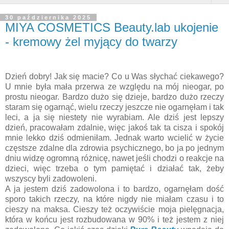
30 października 2025
MIYA COSMETICS Beauty.lab ukojenie
- kremowy żel myjący do twarzy
Dzień dobry! Jak się macie? Co u Was słychać ciekawego?
U mnie była mała przerwa ze względu na mój nieogar, po
prostu nieogar. Bardzo dużo się dzieje, bardzo dużo rzeczy
staram się ogarnąć, wielu rzeczy jeszcze nie ogarnęłam i tak
leci, a ja się niestety nie wyrabiam. Ale dziś jest lepszy
dzień, pracowałam zdalnie, więc jakoś tak ta cisza i spokój
mnie lekko dziś odmieniłam. Jednak warto wcielić w życie
częstsze zdalne dla zdrowia psychicznego, bo ja po jednym
dniu widzę ogromną różnicę, nawet jeśli chodzi o reakcje na
dzieci, więc trzeba o tym pamiętać i działać tak, żeby
wszyscy byli zadowoleni.
A ja jestem dziś zadowolona i to bardzo, ogarnęłam dość
sporo takich rzeczy, na które nigdy nie miałam czasu i to
cieszy na maksa. Cieszy też oczywiście moja pielęgnacja,
która w końcu jest rozbudowana w 90% i też jestem z niej