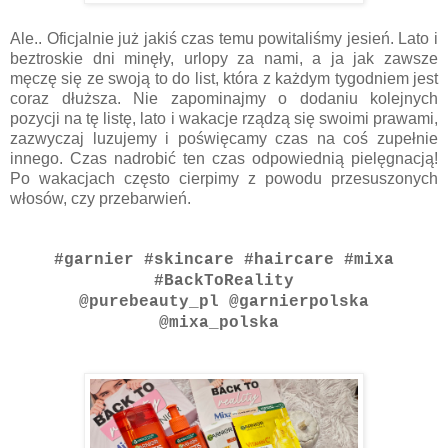
Ale.. Oficjalnie już jakiś czas temu powitaliśmy jesień. Lato i
beztroskie dni minęły, urlopy za nami, a ja jak zawsze
męczę się ze swoją to do list, która z każdym tygodniem jest
coraz dłuższa. Nie zapominajmy o dodaniu kolejnych
pozycji na tę listę, lato i wakacje rządzą się swoimi prawami,
zazwyczaj luzujemy i poświęcamy czas na coś zupełnie
innego. Czas nadrobić ten czas odpowiednią pielęgnacją!
Po wakacjach często cierpimy z powodu przesuszonych
włosów, czy przebarwień.
#garnier #skincare #haircare #mixa
#BackToReality
@purebeauty_pl @garnierpolska
@mixa_polska