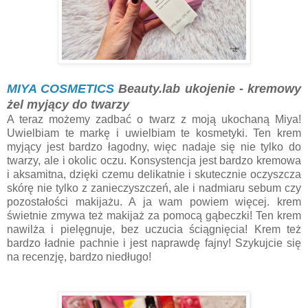
MIYA COSMETICS
Beauty.lab ukojenie - kremowy
żel myjący do twarzy
A teraz możemy zadbać o twarz z moją ukochaną Miya!
Uwielbiam te markę i uwielbiam te kosmetyki. Ten krem
myjący jest bardzo łagodny, więc nadaje się nie tylko do
twarzy, ale i okolic oczu. Konsystencja jest bardzo kremowa
i aksamitna, dzięki czemu delikatnie i skutecznie oczyszcza
skórę nie tylko z zanieczyszczeń, ale i nadmiaru sebum czy
pozostałości makijażu. A ja wam powiem więcej. krem
świetnie zmywa też makijaż za pomocą gąbeczki! Ten krem
nawilża i pielęgnuje, bez uczucia ściągnięcia! Krem też
bardzo ładnie pachnie i jest naprawdę fajny! Szykujcie się
na recenzję, bardzo niedługo!