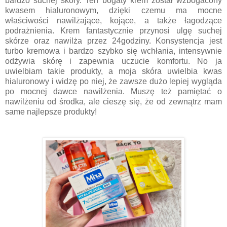
bardzo suchej skóry. Ten bogaty krem został wzbogacony
kwasem hialuronowym, dzięki czemu ma mocne
właściwości nawilżające, kojące, a także łagodzące
podrażnienia. Krem fantastycznie przynosi ulgę suchej
skórze oraz nawilża przez 24godziny. Konsystencja jest
turbo kremowa i bardzo szybko się wchłania, intensywnie
odżywia skórę i zapewnia uczucie komfortu. No ja
uwielbiam takie produkty, a moja skóra uwielbia kwas
hialuronowy i widzę po niej, że zawsze dużo lepiej wygląda
po mocnej dawce nawilżenia. Muszę też pamiętać o
nawilżeniu od środka, ale cieszę się, że od zewnątrz mam
same najlepsze produkty!