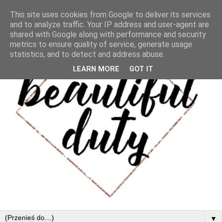
This site uses cookies from Google to deliver its services
and to analyze traffic. Your IP address and user-agent are
shared with Google along with performance and security
metrics to ensure quality of service, generate usage
statistics, and to detect and address abuse.
LEARN MORE
GOT IT
▼