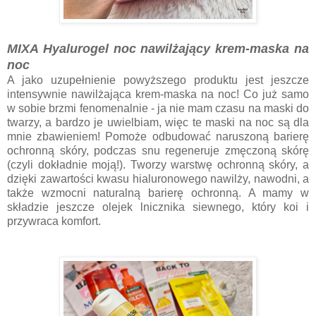
MIXA Hyalurogel noc nawilżający krem-maska na
noc
A jako uzupełnienie powyższego produktu jest jeszcze
intensywnie nawilżająca krem-maska na noc! Co już samo
w sobie brzmi fenomenalnie - ja nie mam czasu na maski do
twarzy, a bardzo je uwielbiam, więc te maski na noc są dla
mnie zbawieniem! Pomoże odbudować naruszoną barierę
ochronną skóry, podczas snu regeneruje zmęczoną skórę
(czyli dokładnie moją!). Tworzy warstwę ochronną skóry, a
dzięki zawartości kwasu hialuronowego nawilży, nawodni, a
także wzmocni naturalną barierę ochronną. A mamy w
składzie jeszcze olejek lnicznika siewnego, który koi i
przywraca komfort.