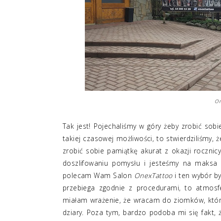
On
Tak jest! Pojechaliśmy w góry żeby zrobić sobi
takiej czasowej możliwości, to stwierdziliśmy,
zrobić sobie pamiątkę akurat z okazji rocznic
doszlifowaniu pomysłu i jesteśmy na maksa 
polecam Wam Salon
OnexTattoo
i ten wybór by
przebiega zgodnie z procedurami, to atmosfe
miałam wrażenie, że wracam do ziomków, który
dziary. Poza tym, bardzo podoba mi się fakt, 