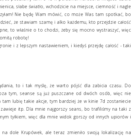
enica, słabe światło, wchodzicie na miejsce, ciemność i nagle
wierzyłam! Nie będę Wam mówić, co może Was tam spotkać, bo
zieć, że stawiam szamę i alko każdemu, kto przejdzie całość
ropne, to właśnie o to chodzi, żeby się mocno wystraszyć, więc
komitą robotę!
onie i z lepszym nastawieniem, i kiedyś przejdę całość - taki
dania, to i tak myślę, że warto pójść dla zabicia czasu. Do
oza tym, seanse są już puszczane od dwóch osób, więc nie
 tam lubię takie akcje, tym bardziej że w kinie 7d zostaniecie
zawieje itp. Dla mnie najgorszy seans, bo trafiliśmy na taki z
ym tyłkiem, więc dla mnie widok gorszy od innych upiorów i
 na dole Krupówek, ale teraz zmieniło swoją lokalizację na