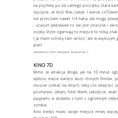
na psychikę już od samego początku; stara kami
słyszycie, że ktoś Was zabije. I wiecie co?U
nie przeszłam nawet 1/4 haha, ale mogę powied
- szacun! Jakkolwiek to nie jest straszne i ok
osoby, które ogarniają to miejsce to robią zna
I ja mam ochotę tam wrócić, ale w większym gr
plan!
Nawiedzony Dom Zakopane, Nowotarska 7
KINO 7D
Mimo że atrakcja droga, jak na 10 minut oglą
wyboru macie bardzo dużo różnych filmów, p
musicie czekać na innych, żeby coś obejrzeć. Ja
posmyrani, oblani, fotel Wami zakołysze, wiatr 
pająkami, w dodatku z tymi z ogromnym obleśn
zombie.
Kino kiedyś miało swoje miejsce mniej więcej