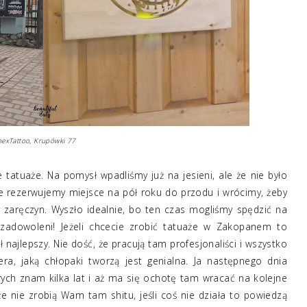
exTattoo, Krupówki 77
e tatuaże. Na pomysł wpadliśmy już na jesieni, ale że nie było
 że rezerwujemy miejsce na pół roku do przodu i wrócimy, żeby
y zaręczyn. Wyszło idealnie, bo ten czas mogliśmy spędzić na
zadowoleni! Jeżeli chcecie zrobić tatuaże w Zakopanem to
ł najlepszy. Nie dość, że pracują tam profesjonaliści i wszystko
ra, jaką chłopaki tworzą jest genialna. Ja następnego dnia
ch znam kilka lat i aż ma się ochotę tam wracać na kolejne
że nie zrobią Wam tam shitu, jeśli coś nie działa to powiedzą