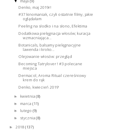
maja
(9)
▼
Denko, maj 2019r!
#37 kinomaniak, czyli ostatnie filmy, jakie
oglądałam
Peeling na słodko i na słono, Efektima
Dodatkowa pielęgnacja włosów; kuracja
wzmacniająca...
Botanicals, balsamy pielęgnacyjne
lawenda i kroko...
Olejowanie włosów: przegląd
Becoming Tatrylover ! #3 polecane
miejsca
Dermacol, Aroma Ritual czereśniowy
krem do rąk
Denko, kwiecień 2019'
kwietnia
(8)
►
marca
(11)
►
lutego
(9)
►
stycznia
(8)
►
2018
(137)
►