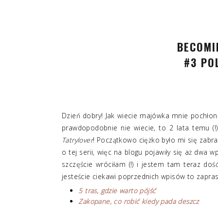
BECOMI
#3 PO
Dzień dobry! Jak wiecie majówka mnie pochłon
prawdopodobnie nie wiecie, to 2 lata temu (
Tatrylover
! Początkowo ciężko było mi się zab
o tej serii, więc na blogu pojawiły się aż dwa wp
szczęście wróciłam (!) i jestem tam teraz dość
jesteście ciekawi poprzednich wpisów to zapra
5 tras, gdzie warto pójść
Zakopane, co robić kiedy pada deszcz