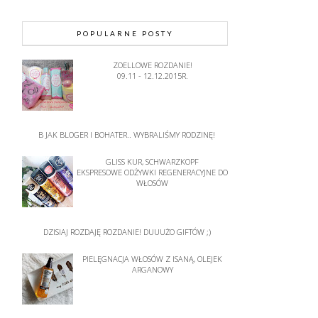
POPULARNE POSTY
ZOELLOWE ROZDANIE!
09.11 - 12.12.2015R.
B JAK BLOGER I BOHATER.. WYBRALIŚMY RODZINĘ!
GLISS KUR, SCHWARZKOPF
EKSPRESOWE ODŻYWKI REGENERACYJNE DO
WŁOSÓW
DZISIAJ ROZDAJĘ ROZDANIE! DUUUŻO GIFTÓW ;)
PIELĘGNACJA WŁOSÓW Z ISANĄ, OLEJEK
ARGANOWY