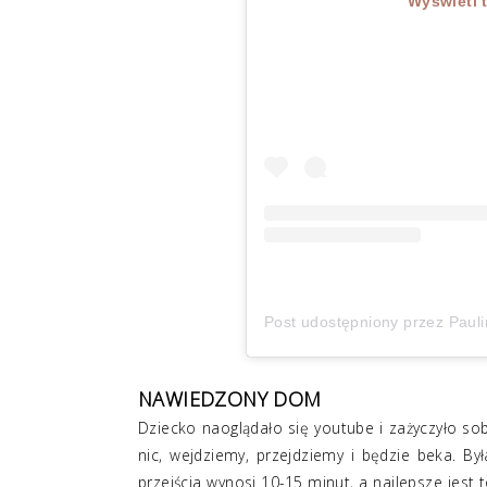
Wyświetl 
Post udostępniony przez Pauli
NAWIEDZONY DOM
Dziecko naoglądało się youtube i zażyczyło so
nic, wejdziemy, przejdziemy i będzie beka. By
przejścia wynosi 10-15 minut, a najlepsze jest 