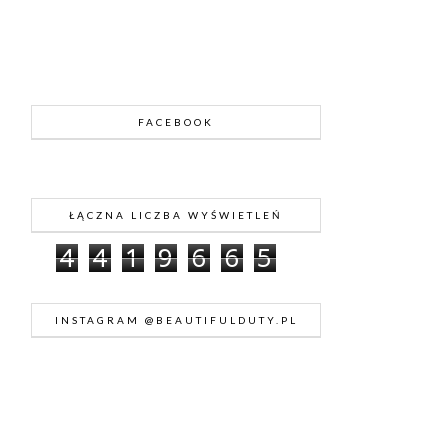
FACEBOOK
ŁĄCZNA LICZBA WYŚWIETLEŃ
4
4
1
9
6
6
5
INSTAGRAM @BEAUTIFULDUTY.PL