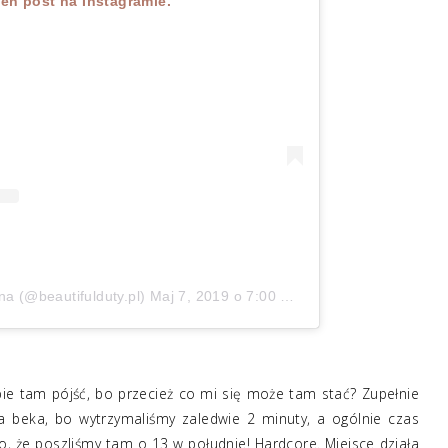
ten post na Instagramie.
na (@beautifulduty.pl)
Maj 7, 2019 o 7:00 PDT
bie tam pójść, bo przecież co mi się może tam stać? Zupełnie
ła beka, bo wytrzymaliśmy zaledwie 2 minuty, a ogólnie czas
to, że poszliśmy tam o 13 w południe! Hardcore. Miejsce działa