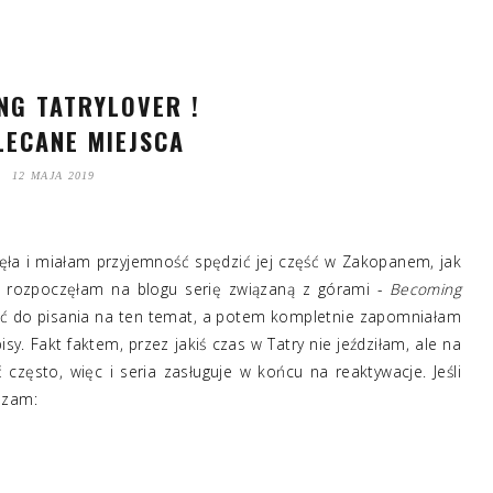
NG TATRYLOVER !
LECANE MIEJSCA
12 MAJA 2019
ęła i miałam przyjemność spędzić jej część w Zakopanem, jak
!) rozpoczęłam na blogu serię związaną z górami -
Becoming
rać do pisania na ten temat, a potem kompletnie zapomniałam
isy. Fakt faktem, przez jakiś czas w Tatry nie jeździłam, ale na
 często, więc i seria zasługuje w końcu na reaktywacje. Jeśli
szam: