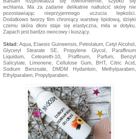
Balsam rozprowadza się równomiernie, szybko się
wchłania. Ma za zadanie delikatnie natłuścić skórę nie
pozostawiając nieprzyjemnego uczucia lepkości.
Dodatkowo tworzy film chroniący warstwę lipidową, dzięki
czemu skóra dłoni staje się elastyczna, miła w dotyku.
Zapach jest bardzo owocowy i kuszący.
Skład:
Aqua, Elaesis Guineensis, Petrolatum, Cetyl Alcohol,
Glyceryl Stearate SE, Propylene Glycol, Paraffinum
Liquidum, Ceteareth-10, Praffinum, Parfum, Benzyl
Salicylate, Limonene, Cellulose Gum, BHT, Citric Acid,
Sodium Benzoate, DMDM Hydantoin, Methylparaben,
Ethylparaben, Propylparaben.