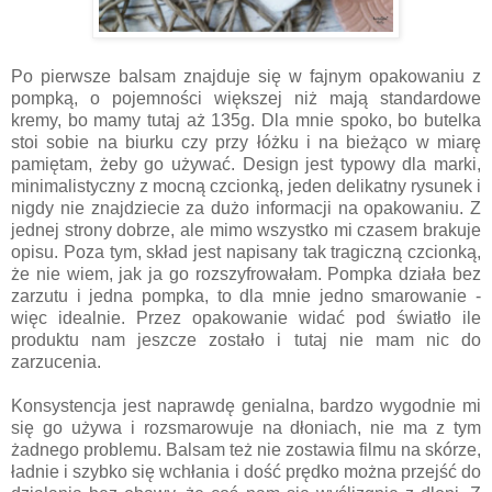
Po pierwsze balsam znajduje się w fajnym opakowaniu z
pompką, o pojemności większej niż mają standardowe
kremy, bo mamy tutaj aż 135g. Dla mnie spoko, bo butelka
stoi sobie na biurku czy przy łóżku i na bieżąco w miarę
pamiętam, żeby go używać. Design jest typowy dla marki,
minimalistyczny z mocną czcionką, jeden delikatny rysunek i
nigdy nie znajdziecie za dużo informacji na opakowaniu. Z
jednej strony dobrze, ale mimo wszystko mi czasem brakuje
opisu. Poza tym, skład jest napisany tak tragiczną czcionką,
że nie wiem, jak ja go rozszyfrowałam. Pompka działa bez
zarzutu i jedna pompka, to dla mnie jedno smarowanie -
więc idealnie. Przez opakowanie widać pod światło ile
produktu nam jeszcze zostało i tutaj nie mam nic do
zarzucenia.
Konsystencja jest naprawdę genialna, bardzo wygodnie mi
się go używa i rozsmarowuje na dłoniach, nie ma z tym
żadnego problemu. Balsam też nie zostawia filmu na skórze,
ładnie i szybko się wchłania i dość prędko można przejść do