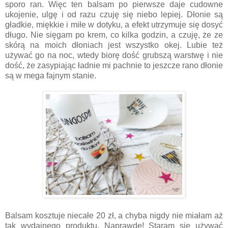
sporo ran. Więc ten balsam po pierwsze daje cudowne
ukojenie, ulgę i od razu czuję się niebo lepiej. Dłonie są
gładkie, miękkie i miłe w dotyku, a efekt utrzymuje się dosyć
długo. Nie sięgam po krem, co kilka godzin, a czuję, że ze
skórą na moich dłoniach jest wszystko okej. Lubie też
używać go na noc, wtedy biorę dość grubszą warstwę i nie
dość, że zasypiając ładnie mi pachnie to jeszcze rano dłonie
są w mega fajnym stanie.
Balsam kosztuje niecałe 20 zł, a chyba nigdy nie miałam aż
tak wydajnego produktu. Naprawdę! Staram się używać