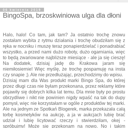
06 kwietnia 2019
BingoSpa, brzoskwiniowa ulga dla dłoni
Halo, halo! Co tam, jak tam? Ja ostatnio trochę znowu
zostałam wybita z rytmu działania i trochę obudziłam się z
ręka w nocniku i muszę teraz ponapierdzielać i ponadrabiać
wszystko, a przed nami dużo roboty, dużo ogarniania, więc
to będą zwariowane najbliższe miesiące - ale ja się cieszę!
Na dodatek, dzisiaj jadę do Krakowa jaram się
niemiłosiernie! Więc myślę, że trochę pospamuję na insta
czy snapie ;). Ale nie przedłużając, przechodzimy do wpisu.
Dzisiaj mam dla Was produkt marki Bingo Spa, do której
przez długi czas nie byłam przekonana, przez reklamy które
pojawiły się dobrych kilka lat temu. Dla mnie były po prostu
obrzydliwe i nikt nie powinien nigdy wpaść na tak do dupy
pomysł, więc nie korzystałam w ogóle z produktów tej marki.
Ale na jednym ze Spotkań Blogerek, marka przekazała całą
torbę kosmetyków na aukcję, a ja w aukcjach lubię brać
udział i lubię licytować rzeczy i stwierdziłam, okej -
spróbujmy! Może się przekonam na nowo. No i takim