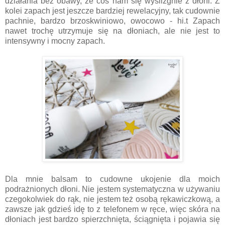
działania bez obawy, że coś nam się wyślizgnie z dłoni. Z
kolei zapach jest jeszcze bardziej rewelacyjny, tak cudownie
pachnie, bardzo brzoskwiniowo, owocowo - hi.t Zapach
nawet trochę utrzymuje się na dłoniach, ale nie jest to
intensywny i mocny zapach.
Dla mnie balsam to cudowne ukojenie dla moich
podrażnionych dłoni. Nie jestem systematyczna w używaniu
czegokolwiek do rąk, nie jestem też osobą rękawiczkową, a
zawsze jak gdzieś idę to z telefonem w ręce, więc skóra na
dłoniach jest bardzo spierzchnięta, ściągnięta i pojawia się