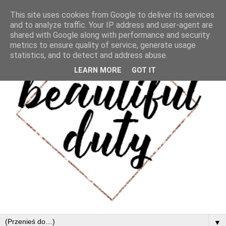
This site uses cookies from Google to deliver its services
and to analyze traffic. Your IP address and user-agent are
shared with Google along with performance and security
metrics to ensure quality of service, generate usage
statistics, and to detect and address abuse.
LEARN MORE
GOT IT
▼