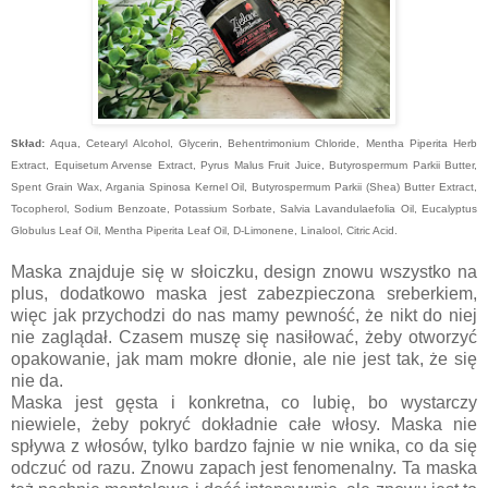
Skład:
Aqua, Cetearyl Alcohol, Glycerin, Behentrimonium Chloride, Mentha Piperita Herb
Extract, Equisetum Arvense Extract, Pyrus Malus Fruit Juice, Butyrospermum Parkii Butter,
Spent Grain Wax, Argania Spinosa Kernel Oil, Butyrospermum Parkii (Shea) Butter Extract,
Tocopherol, Sodium Benzoate, Potassium Sorbate, Salvia Lavandulaefolia Oil, Eucalyptus
Globulus Leaf Oil, Mentha Piperita Leaf Oil, D-Limonene, Linalool, Citric Acid.
Maska znajduje się w słoiczku, design znowu wszystko na
plus, dodatkowo maska jest zabezpieczona sreberkiem,
więc jak przychodzi do nas mamy pewność, że nikt do niej
nie zaglądał. Czasem muszę się nasiłować, żeby otworzyć
opakowanie, jak mam mokre dłonie, ale nie jest tak, że się
nie da.
Maska jest gęsta i konkretna, co lubię, bo wystarczy
niewiele, żeby pokryć dokładnie całe włosy. Maska nie
spływa z włosów, tylko bardzo fajnie w nie wnika, co da się
odczuć od razu. Znowu zapach jest fenomenalny. Ta maska