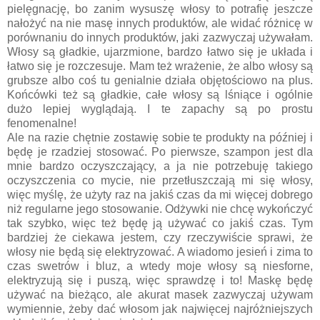
pielęgnację, bo zanim wysuszę włosy to potrafię jeszcze
nałożyć na nie masę innych produktów, ale widać różnicę w
porównaniu do innych produktów, jaki zazwyczaj używałam.
Włosy są gładkie, ujarzmione, bardzo łatwo się je układa i
łatwo się je rozczesuje. Mam też wrażenie, że albo włosy są
grubsze albo coś tu genialnie działa objętościowo na plus.
Końcówki też są gładkie, całe włosy są lśniące i ogólnie
dużo lepiej wyglądają. I te zapachy są po prostu
fenomenalne!
Ale na razie chętnie zostawię sobie te produkty na później i
będę je rzadziej stosować. Po pierwsze, szampon jest dla
mnie bardzo oczyszczający, a ja nie potrzebuję takiego
oczyszczenia co mycie, nie przetłuszczają mi się włosy,
więc myślę, że użyty raz na jakiś czas da mi więcej dobrego
niż regularne jego stosowanie. Odżywki nie chcę wykończyć
tak szybko, więc też będę ją używać co jakiś czas. Tym
bardziej że ciekawa jestem, czy rzeczywiście sprawi, że
włosy nie będą się elektryzować. A wiadomo jesień i zima to
czas swetrów i bluz, a wtedy moje włosy są niesforne,
elektryzują się i puszą, więc sprawdzę i to! Maskę będę
używać na bieżąco, ale akurat masek zazwyczaj używam
wymiennie, żeby dać włosom jak najwięcej najróżniejszych