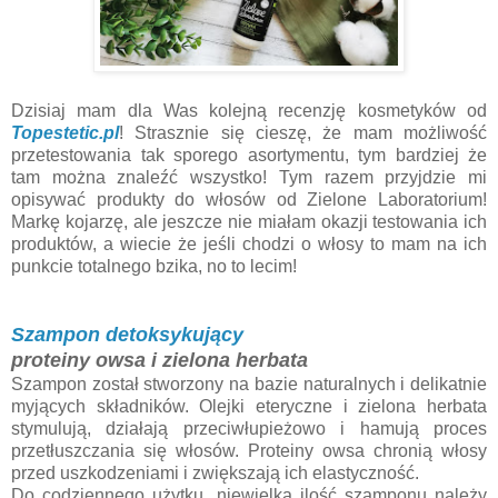
Dzisiaj mam dla Was kolejną recenzję kosmetyków od
Topestetic.pl
! Strasznie się cieszę, że mam możliwość
przetestowania tak sporego asortymentu, tym bardziej że
tam można znaleźć wszystko! Tym razem przyjdzie mi
opisywać produkty do włosów od Zielone Laboratorium!
Markę kojarzę, ale jeszcze nie miałam okazji testowania ich
produktów, a wiecie że jeśli chodzi o włosy to mam na ich
punkcie totalnego bzika, no to lecim!
Szampon detoksykujący
proteiny owsa i zielona herbata
Szampon został stworzony na bazie naturalnych i delikatnie
myjących składników. Olejki eteryczne i zielona herbata
stymulują, działają przeciwłupieżowo i hamują proces
przetłuszczania się włosów. Proteiny owsa chronią włosy
przed uszkodzeniami i zwiększają ich elastyczność.
Do codziennego użytku, niewielką ilość szamponu należy