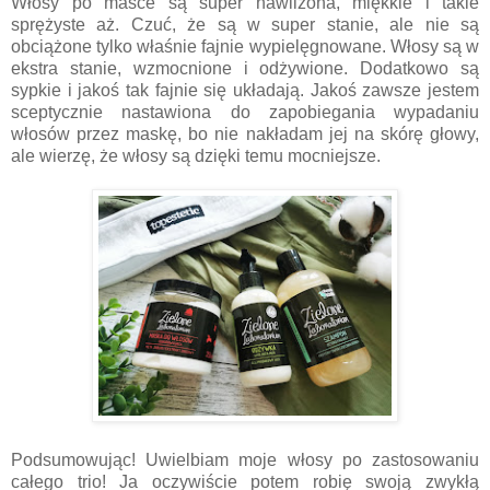
Włosy po masce są super nawilżona, miękkie i takie
sprężyste aż. Czuć, że są w super stanie, ale nie są
obciążone tylko właśnie fajnie wypielęgnowane. Włosy są w
ekstra stanie, wzmocnione i odżywione. Dodatkowo są
sypkie i jakoś tak fajnie się układają. Jakoś zawsze jestem
sceptycznie nastawiona do zapobiegania wypadaniu
włosów przez maskę, bo nie nakładam jej na skórę głowy,
ale wierzę, że włosy są dzięki temu mocniejsze.
Podsumowując! Uwielbiam moje włosy po zastosowaniu
całego trio! Ja oczywiście potem robię swoją zwykłą