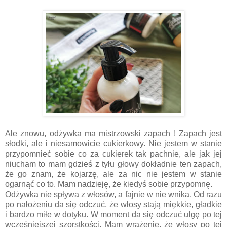
Ale znowu, odżywka ma mistrzowski zapach ! Zapach jest
słodki, ale i niesamowicie cukierkowy. Nie jestem w stanie
przypomnieć sobie co za cukierek tak pachnie, ale jak jej
niucham to mam gdzieś z tyłu głowy dokładnie ten zapach,
że go znam, że kojarzę, ale za nic nie jestem w stanie
ogarnąć co to. Mam nadzieję, że kiedyś sobie przypomnę.
Odżywka nie spływa z włosów, a fajnie w nie wnika. Od razu
po nałożeniu da się odczuć, że włosy stają miękkie, gładkie
i bardzo miłe w dotyku. W moment da się odczuć ulgę po tej
wcześniejszej szorstkości. Mam wrażenie, że włosy po tej