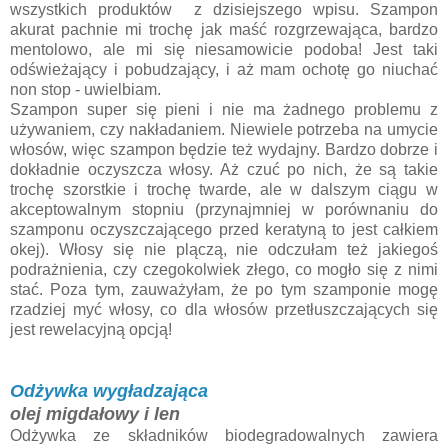
wszystkich produktów z dzisiejszego wpisu. Szampon
akurat pachnie mi trochę jak maść rozgrzewająca, bardzo
mentolowo, ale mi się niesamowicie podoba! Jest taki
odświeżający i pobudzający, i aż mam ochotę go niuchać
non stop - uwielbiam.
Szampon super się pieni i nie ma żadnego problemu z
używaniem, czy nakładaniem. Niewiele potrzeba na umycie
włosów, więc szampon będzie też wydajny. Bardzo dobrze i
dokładnie oczyszcza włosy. Aż czuć po nich, że są takie
trochę szorstkie i trochę twarde, ale w dalszym ciągu w
akceptowalnym stopniu (przynajmniej w porównaniu do
szamponu oczyszczającego przed keratyną to jest całkiem
okej). Włosy się nie plączą, nie odczułam też jakiegoś
podrażnienia, czy czegokolwiek złego, co mogło się z nimi
stać. Poza tym, zauważyłam, że po tym szamponie mogę
rzadziej myć włosy, co dla włosów przetłuszczających się
jest rewelacyjną opcją!
Odżywka wygładzająca
olej migdałowy i len
Odżywka ze składników biodegradowalnych zawiera