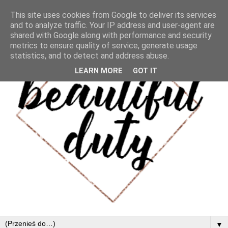
This site uses cookies from Google to deliver its services
and to analyze traffic. Your IP address and user-agent are
shared with Google along with performance and security
metrics to ensure quality of service, generate usage
statistics, and to detect and address abuse.
LEARN MORE
GOT IT
▼