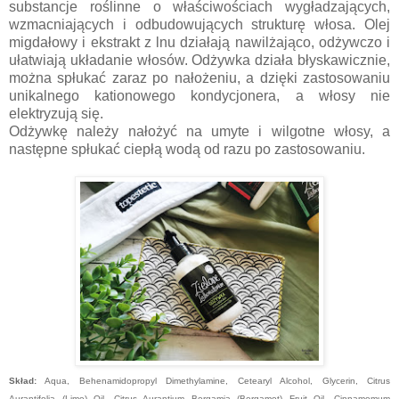
substancje roślinne o właściwościach wygładzających,
wzmacniających i odbudowujących strukturę włosa. Olej
migdałowy i ekstrakt z lnu działają nawilżająco, odżywczo i
ułatwiają układanie włosów. Odżywka działa błyskawicznie,
można spłukać zaraz po nałożeniu, a dzięki zastosowaniu
unikalnego kationowego kondycjonera, a włosy nie
elektryzują się.
Odżywkę należy nałożyć na umyte i wilgotne włosy, a
następne spłukać ciepłą wodą od razu po zastosowaniu.
Skład:
Aqua, Behenamidopropyl Dimethylamine, Cetearyl Alcohol, Glycerin, Citrus
Aurantifolia (Lime) Oil, Citrus Aurantium Bergamia (Bergamot) Fruit Oil, Cinnamomum