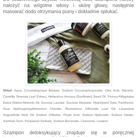
nałożyć na wilgotne włosy i skórę głowy, następnie
masować dodo otrzymania piany i dokładnie spłukać.
Skład:
Aqua, Cocamidopropyl Betaine, Sodium Cocoamphoacetate, Citric Acid, Glycerin,
Camellia Sinensis Leaf Extract, Helianthus Annuus (Sunflower) Seed Oil, Prunus AMygdalus
Dulcis (Sweet Almond) Oli, Sucrose Laurate, Sucrose Stearate, Hydrolyzed Oats, Panthenol,
Guar Hydroxypropyltrimonium Chloride, Rosmarinus Officinalis Leaf Oil, Lavandula
Angustifolia Herb Oil, Sodium CHloride, Phytic Acid, Sodium Hydroxide, Sodium Citrate,
Xanthan Gum, Potassium Sorbate, Sodium Benzoate, Limonene, Linalool.
Szampon detoksykujący znajduje się w poręcznej