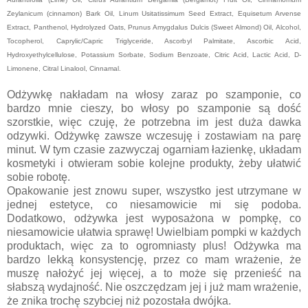
Zeylanicum (cinnamon) Bark Oil, Linum Usitatissimum Seed Extract, Equisetum Arvense
Extract, Panthenol, Hydrolyzed Oats, Prunus Amygdalus Dulcis (Sweet Almond) Oil, Alcohol,
Tocopherol, Caprylic/Capric Triglyceride, Ascorbyl Palmitate, Ascorbic Acid,
Hydroxyethylcellulose, Potassium Sorbate, Sodium Benzoate, Citric Acid, Lactic Acid, D-
Limonene, Citral Linalool, Cinnamal.
Odżywkę nakładam na włosy zaraz po szamponie, co
bardzo mnie cieszy, bo włosy po szamponie są dość
szorstkie, więc czuję, że potrzebna im jest duża dawka
odzywki. Odżywkę zawsze wczesuję i zostawiam na parę
minut. W tym czasie zazwyczaj ogarniam łazienkę, układam
kosmetyki i otwieram sobie kolejne produkty, żeby ułatwić
sobie robotę.
Opakowanie jest znowu super, wszystko jest utrzymane w
jednej estetyce, co niesamowicie mi się podoba.
Dodatkowo, odżywka jest wyposażona w pompkę, co
niesamowicie ułatwia sprawę! Uwielbiam pompki w każdych
produktach, więc za to ogromniasty plus! Odżywka ma
bardzo lekką konsystencję, przez co mam wrażenie, że
muszę nałożyć jej więcej, a to może się przenieść na
słabszą wydajność. Nie oszczędzam jej i już mam wrażenie,
że znika trochę szybciej niż pozostała dwójka.