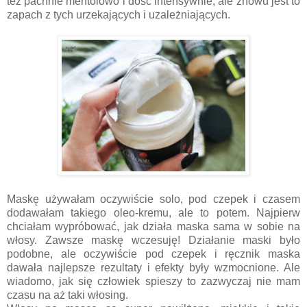
też pachnie mentolowo i dość intensywnie, ale znowu jest to
zapach z tych urzekających i uzależniających.
Maskę używałam oczywiście solo, pod czepek i czasem
dodawałam takiego oleo-kremu, ale to potem. Najpierw
chciałam wypróbować, jak działa maska sama w sobie na
włosy. Zawsze maskę wczesuję! Działanie maski było
podobne, ale oczywiście pod czepek i ręcznik maska
dawała najlepsze rezultaty i efekty były wzmocnione. Ale
wiadomo, jak się człowiek spieszy to zazwyczaj nie mam
czasu na aż taki włosing.