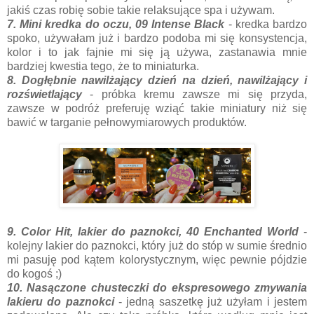
jakiś czas robię sobie takie relaksujące spa i używam.
7. Mini kredka do oczu, 09 Intense Black
- kredka bardzo
spoko, używałam już i bardzo podoba mi się konsystencja,
kolor i to jak fajnie mi się ją używa, zastanawia mnie
bardziej kwestia tego, że to miniaturka.
8. Dogłębnie nawilżający dzień na dzień, nawilżający i
rozświetlający
- próbka kremu zawsze mi się przyda,
zawsze w podróż preferuję wziąć takie miniatury niż się
bawić w targanie pełnowymiarowych produktów.
9. Color Hit, lakier do paznokci, 40 Enchanted World
-
kolejny lakier do paznokci, który już do stóp w sumie średnio
mi pasuję pod kątem kolorystycznym, więc pewnie pójdzie
do kogoś ;)
10. Nasączone chusteczki do ekspresowego zmywania
lakieru do paznokci
- jedną saszetkę już użyłam i jestem