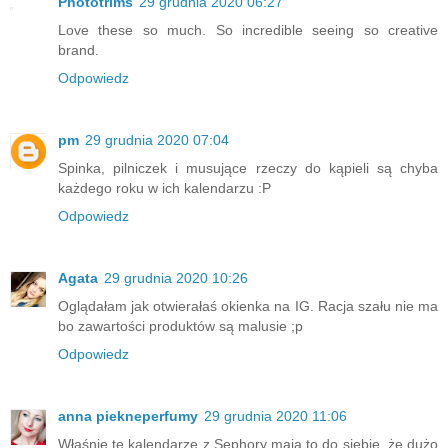
Phototrims
29 grudnia 2020 06:27
Love these so much. So incredible seeing so creative
brand.
Odpowiedz
pm
29 grudnia 2020 07:04
Spinka, pilniczek i musujące rzeczy do kąpieli są chyba
każdego roku w ich kalendarzu :P
Odpowiedz
Agata
29 grudnia 2020 10:26
Oglądałam jak otwierałaś okienka na IG. Racja szału nie ma
bo zawartości produktów są malusie ;p
Odpowiedz
anna piekneperfumy
29 grudnia 2020 11:06
Właśnie te kalendarze z Sephory mają to do siebie, że dużo