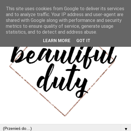
This site uses cookies from Google to deliver its services
and to analyze traffic. Your IP address and user-agent are
shared with Google along with performance and security
metrics to ensure quality of service, generate usage
statistics, and to detect and address abuse.
LEARN MORE
GOT IT
▼