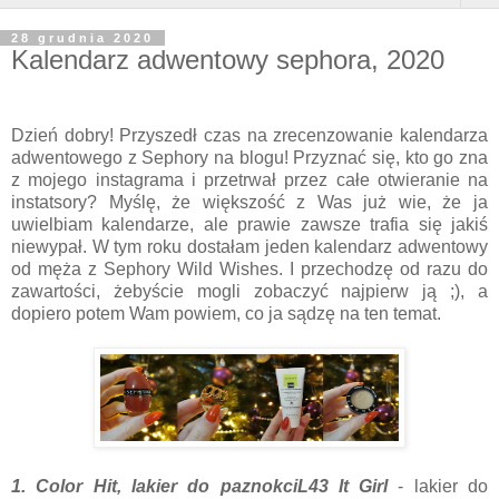
28 grudnia 2020
Kalendarz adwentowy sephora, 2020
Dzień dobry! Przyszedł czas na zrecenzowanie kalendarza
adwentowego z Sephory na blogu! Przyznać się, kto go zna
z mojego instagrama i przetrwał przez całe otwieranie na
instatsory? Myślę, że większość z Was już wie, że ja
uwielbiam kalendarze, ale prawie zawsze trafia się jakiś
niewypał. W tym roku dostałam jeden kalendarz adwentowy
od męża z Sephory Wild Wishes. I przechodzę od razu do
zawartości, żebyście mogli zobaczyć najpierw ją ;), a
dopiero potem Wam powiem, co ja sądzę na ten temat.
1. Color Hit, lakier do paznokciL43 It Girl
- lakier do