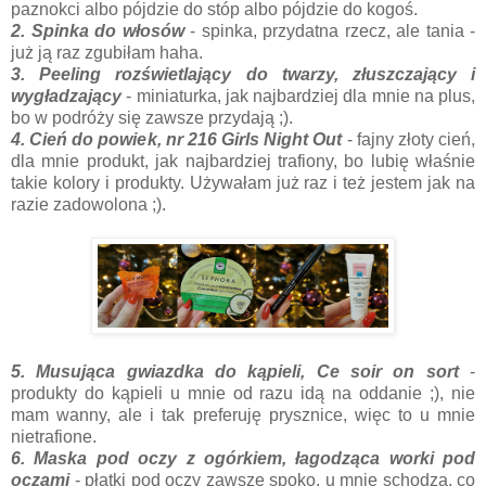
paznokci albo pójdzie do stóp albo pójdzie do kogoś.
2. Spinka do włosów
- spinka, przydatna rzecz, ale tania -
już ją raz zgubiłam haha.
3. Peeling rozświetlający do twarzy, złuszczający i
wygładzający
- miniaturka, jak najbardziej dla mnie na plus,
bo w podróży się zawsze przydają ;).
4. Cień do powiek, nr 216 Girls Night Out
- fajny złoty cień,
dla mnie produkt, jak najbardziej trafiony, bo lubię właśnie
takie kolory i produkty. Używałam już raz i też jestem jak na
razie zadowolona ;).
5. Musująca gwiazdka do kąpieli, Ce soir on sort
-
produkty do kąpieli u mnie od razu idą na oddanie ;), nie
mam wanny, ale i tak preferuję prysznice, więc to u mnie
nietrafione.
6. Maska pod oczy z ogórkiem, łagodząca worki pod
oczami
- płatki pod oczy zawsze spoko, u mnie schodzą, co