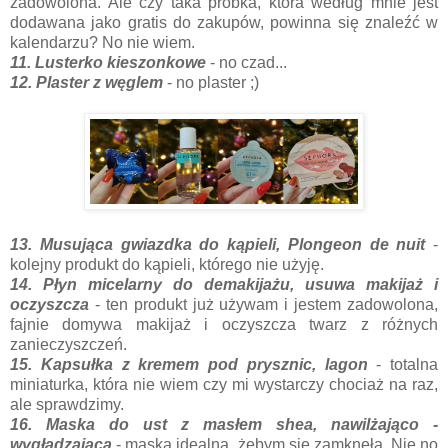
zadowolona. Ale czy taka próbka, która według mnie jest
dodawana jako gratis do zakupów, powinna się znaleźć w
kalendarzu? No nie wiem.
11. Lusterko kieszonkowe
- no czad...
12. Plaster z węglem
- no plaster ;)
13. Musująca gwiazdka do kąpieli, Plongeon de nuit
-
kolejny produkt do kąpieli, którego nie użyję.
14. Płyn micelarny do demakijażu, usuwa makijaż i
oczyszcza
- ten produkt już używam i jestem zadowolona,
fajnie domywa makijaż i oczyszcza twarz z różnych
zanieczyszczeń.
15. Kapsułka z kremem pod prysznic, lagon
- totalna
miniaturka, która nie wiem czy mi wystarczy chociaż na raz,
ale sprawdzimy.
16. Maska do ust z masłem shea, nawilżająco -
wygładzająca
- maska idealna, żebym się zamknęła. Nie no