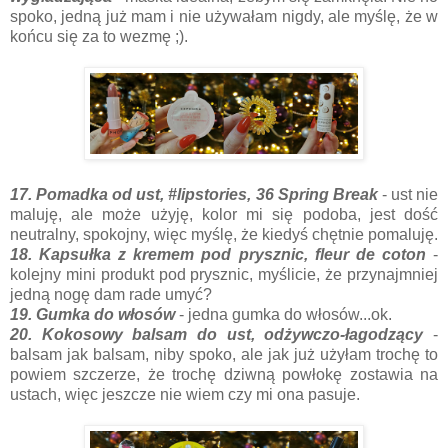
spoko, jedną już mam i nie używałam nigdy, ale myślę, że w
końcu się za to wezmę ;).
17. Pomadka od ust, #lipstories, 36 Spring Break
- ust nie
maluję, ale może użyję, kolor mi się podoba, jest dość
neutralny, spokojny, więc myślę, że kiedyś chętnie pomaluję.
18. Kapsułka z kremem pod prysznic, fleur de coton
-
kolejny mini produkt pod prysznic, myślicie, że przynajmniej
jedną nogę dam rade umyć?
19. Gumka do włosów
- jedna gumka do włosów...ok.
20. Kokosowy balsam do ust, odżywczo-łagodzący
-
balsam jak balsam, niby spoko, ale jak już użyłam trochę to
powiem szczerze, że trochę dziwną powłokę zostawia na
ustach, więc jeszcze nie wiem czy mi ona pasuje.