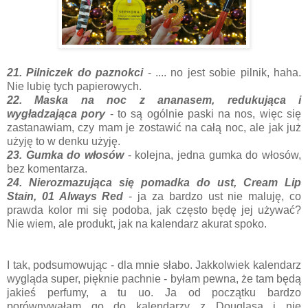
21. Pilniczek do paznokci
- .... no jest sobie pilnik, haha.
Nie lubię tych papierowych.
22. Maska na noc z ananasem, redukująca i
wygładzająca pory
- to są ogólnie paski na nos, więc się
zastanawiam, czy mam je zostawić na całą noc, ale jak już
użyję to w denku użyję.
23. Gumka do włosów
- kolejna, jedna gumka do włosów,
bez komentarza.
24. Nierozmazująca się pomadka do ust, Cream Lip
Stain, 01 Always Red
- ja za bardzo ust nie maluję, co
prawda kolor mi się podoba, jak często będę jej używać?
Nie wiem, ale produkt, jak na kalendarz akurat spoko.
I tak, podsumowując - dla mnie słabo. Jakkolwiek kalendarz
wygląda super, pięknie pachnie - byłam pewna, że tam będą
jakieś perfumy, a tu uo. Ja od początku bardzo
porównywałam go do kalendarzy z Douglasa i nie