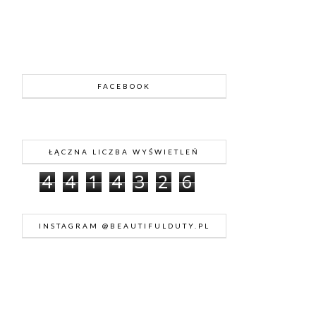
FACEBOOK
ŁĄCZNA LICZBA WYŚWIETLEŃ
4
4
1
4
3
2
6
INSTAGRAM @BEAUTIFULDUTY.PL