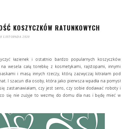
OŚĆ KOSZYCZKÓW RATUNKOWYCH
28 LISTOPADA 2020
czyć łazienek i ostatnio bardzo popularnych koszyczków
 na wesela całą torebkę z kosmetykami, rajstopami, innymi
paskami i masą innych rzeczy, którą zazwyczaj kitrałam pod
mat. I szacun dla osoby, która jako pierwsza wpadła na pomysł
ię zastanawiałam, czy jest sens, czy sobie dodawać roboty i
 co się nie zużyje to wezmę do domu dla nas i będę mieć w