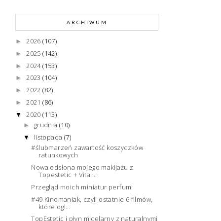
ARCHIWUM
2026
(107)
►
2025
(142)
►
2024
(153)
►
2023
(104)
►
2022
(82)
►
2021
(86)
►
2020
(113)
▼
grudnia
(10)
►
listopada
(7)
▼
#ślubmarzeń zawartość koszyczków
ratunkowych
Nowa odsłona mojego makijażu z
Topestetic + Vita ...
Przegląd moich miniatur perfum!
#49 Kinomaniak, czyli ostatnie 6 filmów,
które ogl...
TopEstetic i płyn micelarny z naturalnymi