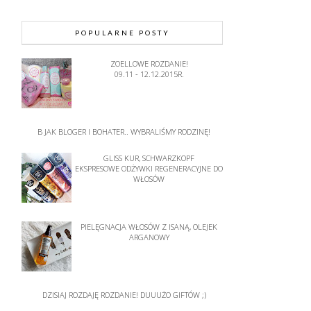
POPULARNE POSTY
ZOELLOWE ROZDANIE!
09.11 - 12.12.2015R.
B JAK BLOGER I BOHATER.. WYBRALIŚMY RODZINĘ!
GLISS KUR, SCHWARZKOPF
EKSPRESOWE ODŻYWKI REGENERACYJNE DO
WŁOSÓW
PIELĘGNACJA WŁOSÓW Z ISANĄ, OLEJEK
ARGANOWY
DZISIAJ ROZDAJĘ ROZDANIE! DUUUŻO GIFTÓW ;)