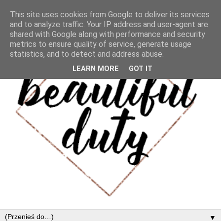
This site uses cookies from Google to deliver its services
and to analyze traffic. Your IP address and user-agent are
shared with Google along with performance and security
metrics to ensure quality of service, generate usage
statistics, and to detect and address abuse.
LEARN MORE
GOT IT
▼