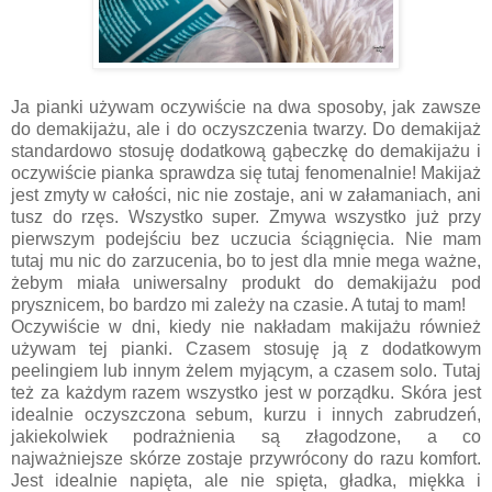
Ja pianki używam oczywiście na dwa sposoby, jak zawsze
do demakijażu, ale i do oczyszczenia twarzy. Do demakijaż
standardowo stosuję dodatkową gąbeczkę do demakijażu i
oczywiście pianka sprawdza się tutaj fenomenalnie! Makijaż
jest zmyty w całości, nic nie zostaje, ani w załamaniach, ani
tusz do rzęs. Wszystko super. Zmywa wszystko już przy
pierwszym podejściu bez uczucia ściągnięcia. Nie mam
tutaj mu nic do zarzucenia, bo to jest dla mnie mega ważne,
żebym miała uniwersalny produkt do demakijażu pod
prysznicem, bo bardzo mi zależy na czasie. A tutaj to mam!
Oczywiście w dni, kiedy nie nakładam makijażu również
używam tej pianki. Czasem stosuję ją z dodatkowym
peelingiem lub innym żelem myjącym, a czasem solo. Tutaj
też za każdym razem wszystko jest w porządku. Skóra jest
idealnie oczyszczona sebum, kurzu i innych zabrudzeń,
jakiekolwiek podrażnienia są złagodzone, a co
najważniejsze skórze zostaje przywrócony do razu komfort.
Jest idealnie napięta, ale nie spięta, gładka, miękka i