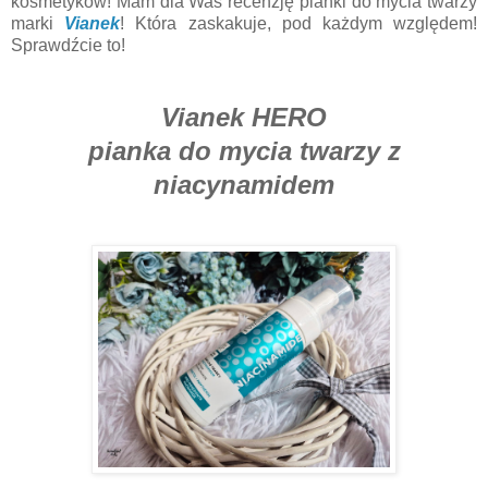
kosmetyków! Mam dla Was recenzję pianki do mycia twarzy
marki
Vianek
! Która zaskakuje, pod każdym względem!
Sprawdźcie to!
Vianek HERO
pianka do mycia twarzy z
niacynamidem