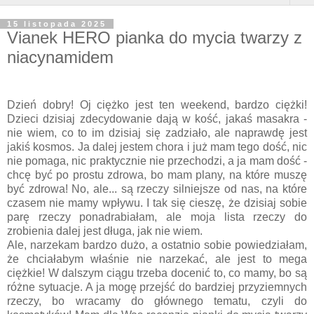
15 listopada 2025
Vianek HERO pianka do mycia twarzy z
niacynamidem
Dzień dobry! Oj ciężko jest ten weekend, bardzo ciężki!
Dzieci dzisiaj zdecydowanie dają w kość, jakaś masakra -
nie wiem, co to im dzisiaj się zadziało, ale naprawdę jest
jakiś kosmos. Ja dalej jestem chora i już mam tego dość, nic
nie pomaga, nic praktycznie nie przechodzi, a ja mam dość -
chcę być po prostu zdrowa, bo mam plany, na które muszę
być zdrowa! No, ale... są rzeczy silniejsze od nas, na które
czasem nie mamy wpływu. I tak się cieszę, że dzisiaj sobie
parę rzeczy ponadrabiałam, ale moja lista rzeczy do
zrobienia dalej jest długa, jak nie wiem.
Ale, narzekam bardzo dużo, a ostatnio sobie powiedziałam,
że chciałabym właśnie nie narzekać, ale jest to mega
ciężkie! W dalszym ciągu trzeba docenić to, co mamy, bo są
różne sytuacje. A ja mogę przejść do bardziej przyziemnych
rzeczy, bo wracamy do głównego tematu, czyli do