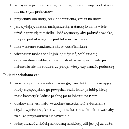
konsystencja bez zarzutów, ładnie się rozsmarowuje pod okiem
nie ma z tym problemów
przyjemny dla skóry, brak podrażnienia, zmian na skóze
jest wydajny, miałam małą saszetkę, a starczyło mi na wiele
użyć, naprawdę niewielka ilość wystarczy aby pokryć powiekę,
miejsce pod okiem, oraz pod łukiem brwiowym
miłe wrażenie ściągnięcia skóry, coś a'la lifting
wieczorem można spokojnie go używać, wchłania się
odpowiednio szybko, a nawet jeśli idzie się spać chwilę po
nałożeniu nie ma strachu, że polepi włosy czy zamaże poduszkę
Takie
nie wiadomo co
:
zapach: ogólnie nie odczuwa się go, czuć lekko podrażniający
kiedy się specjalnie go powącha, aczkolwiek ja lubię, kiedy
moje kosmetyki ładnie pachną po nałożeniu na twarz
opakowanie jest mało wygodne (saszetka, którą dostałam),
ciężko wyciska się krem z niej i trzeba bardzo kombinować, aby
za dużo przypadkiem nie wyleciało...
radzę uważać z ilością nakładaną na skórę, jeśli jest jej za dużo,