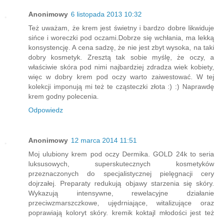
Anonimowy
6 listopada 2013 10:32
Też uważam, że krem jest świetny i bardzo dobre likwiduje
sińce i woreczki pod oczami.Dobrze się wchłania, ma lekką
konsystencję. A cena sadzę, że nie jest zbyt wysoka, na taki
dobry kosmetyk. Zresztą tak sobie myślę, że oczy, a
właściwie skóra pod nimi najbardziej zdradza wiek kobiety,
więc w dobry krem pod oczy warto zaiwestować. W tej
kolekcji imponują mi też te cząsteczki złota :) :) Naprawdę
krem godny polecenia.
Odpowiedz
Anonimowy
12 marca 2014 11:51
Moj ulubiony krem pod oczy Dermika. GOLD 24k to seria
luksusowych, superskutecznych kosmetyków
przeznaczonych do specjalistycznej pielęgnacji cery
dojrzałej. Preparaty redukują objawy starzenia się skóry.
Wykazują intensywne, rewelacyjne działanie
przeciwzmarszczkowe, ujędrniające, witalizujące oraz
poprawiają koloryt skóry. kremik koktajl młodości jest też