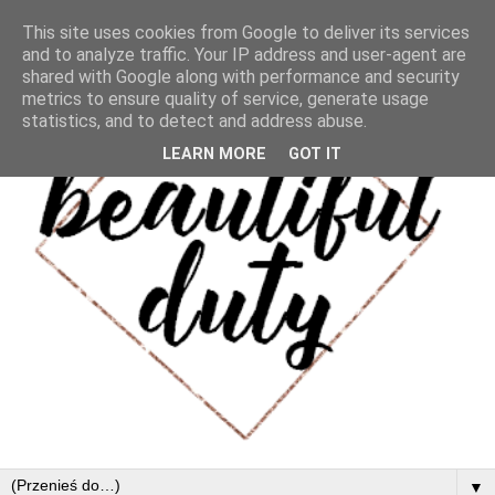
This site uses cookies from Google to deliver its services
and to analyze traffic. Your IP address and user-agent are
shared with Google along with performance and security
metrics to ensure quality of service, generate usage
statistics, and to detect and address abuse.
LEARN MORE
GOT IT
▼