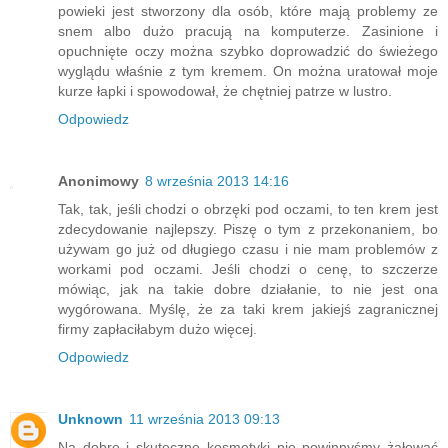
powieki jest stworzony dla osób, które mają problemy ze
snem albo dużo pracują na komputerze. Zasinione i
opuchnięte oczy można szybko doprowadzić do świeżego
wyglądu właśnie z tym kremem. On można uratował moje
kurze łapki i spowodował, że chętniej patrze w lustro.
Odpowiedz
Anonimowy
8 września 2013 14:16
Tak, tak, jeśli chodzi o obrzęki pod oczami, to ten krem jest
zdecydowanie najlepszy. Piszę o tym z przekonaniem, bo
używam go już od długiego czasu i nie mam problemów z
workami pod oczami. Jeśli chodzi o cenę, to szczerze
mówiąc, jak na takie dobre działanie, to nie jest ona
wygórowana. Myślę, że za taki krem jakiejś zagranicznej
firmy zapłaciłabym dużo więcej.
Odpowiedz
Unknown
11 września 2013 09:13
Na dobre i skuteczne kosmetyki nie powinnyśmy żałować