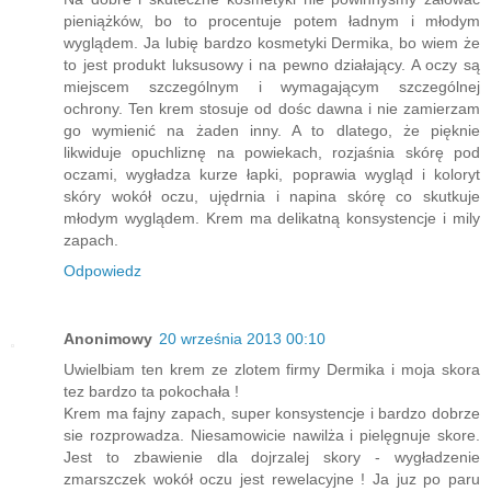
pieniążków, bo to procentuje potem ładnym i młodym
wyglądem. Ja lubię bardzo kosmetyki Dermika, bo wiem że
to jest produkt luksusowy i na pewno działający. A oczy są
miejscem szczególnym i wymagającym szczególnej
ochrony. Ten krem stosuje od dośc dawna i nie zamierzam
go wymienić na żaden inny. A to dlatego, że pięknie
likwiduje opuchliznę na powiekach, rozjaśnia skórę pod
oczami, wygładza kurze łapki, poprawia wygląd i koloryt
skóry wokół oczu, ujędrnia i napina skórę co skutkuje
młodym wyglądem. Krem ma delikatną konsystencje i mily
zapach.
Odpowiedz
Anonimowy
20 września 2013 00:10
Uwielbiam ten krem ze zlotem firmy Dermika i moja skora
tez bardzo ta pokochała !
Krem ma fajny zapach, super konsystencje i bardzo dobrze
sie rozprowadza. Niesamowicie nawilża i pielęgnuje skore.
Jest to zbawienie dla dojrzalej skory - wygładzenie
zmarszczek wokół oczu jest rewelacyjne ! Ja juz po paru