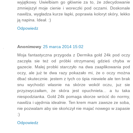
wyjątkowy. Uwielbiam go głównie za to, że zdecydowanie
zmniejszył moje cienie i woreczki pod oczami. Doskonale
nawilża, wygładza kurze łapki, poprawia koloryt skóry, lekko
ją napina. Ideał. :)
Odpowiedz
Anonimowy
25 marca 2014 15:02
Moja fantastyczna przygoda z Dermika gold 24k pod oczy
zaczęła sie też od próbki otrzymanej gdzieś chyba w
gazecie. Malej probki starczyło na dwa zaaplikowania pod
oczy, ale już te dwa razy pokazało mi, że o oczy można
dbać skutecznie. jestem z tych co śpia niewiele ale ten brak
snu wychodzi wlasnie na skórze wokół oczu, juz sie
przyzwyczaiłam, że skóra jest opuchnieta... a tu taka
niespodzianka. Gold 24k pomaga skorze wrócić do normy,
nawilża i ujędrnia idealnie. Ten krem mam zawsze ze soba,
nie pozwalam aby sie skończył nie majać nowego w zapasie
:)
Odpowiedz