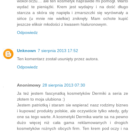
wokół oczu.... ale ten kosmetyk naprawde mi pomógł. Warto
wydać te pieniążki. Krem jest wydajny i na dość długo
starcza a skóra się napięła i zmarszczki się wyrównały a
sińce (u mnie nie wielkie) zniknęły. Mam ochote kupić
jeszcze eliksir młodości z kwasem hialuronowym.
Odpowiedz
Unknown
7 sierpnia 2013 17:52
Ten komentarz został usunięty przez autora.
Odpowiedz
Anonimowy
28 sierpnia 2013 07:30
Ja też jestem fascynatką kosmetyków Dermiki a seria ze
złotem to moja ulubiona :)
Jestem patriotką i staram sie wspierać nasz rodzimy biznes
i kupować produkty polskie, ale oczywiście tylko wtedy, gdy
one sa tego warte. A kosmetyki Dermika warte sa na pewno
dużo więcej niż cała gama reklamowanych i drogich
kosmetyków rożnych obcych firm. Ten krem pod oczy i na