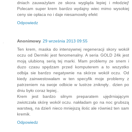
dniach zauważylam ze skora wygląda lepiej i młodziej!
Polecam super krem bardzo wydajny wiec mimo wysokiej
ceny sie opłaca no i daje niesamowity efekt
Odpowiedz
Anonimowy
29 września 2013 09:55
Ten krem, maska do intensywnej regeneracji skory wokół
oczu od Dermiki jest fenomenalny. A seria GOLD 24k jest
moją ulubioną serią tej marki. Mam problemy ze snem i
duzo czasu spędzam przed komputerem a to wszystko
odbija sie bardzo negatywnie na skórze wokół oczu. Od
kiedy zainwestowałam w ten specyfik moje problemy z
patrzeniem na swoje odbicie w lustrze zniknęły.. dzien po
dniu było coraz lepiej..
Krem jest bardzo silnym preparatem ujędrniającym
zwiotczała skórę wokół oczu. nakładam go na noc grubszą
warstwą, na dzień nieco mniejszą ilośc ale również ten sam
kremik.
Odpowiedz