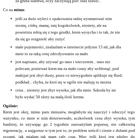
za gruba warstwa, oczy zaczynają piec oraz łzawić..
Co na
minus
:
jeśli za dużo wyleci z opakowania radzę wysmarować nim
siostrę, córkę, mamę, tatę kogokolwiek, niestety, ale na
powietrzu robią się z tego grudki, krem wysycha i to tak, że nie
da się go rozgnieść aby zużyć
małe pojemności, znalazłam w internecie jedynie 15 ml, jak dla
mnie to za taką cenę zdecdyowanie za mało
jest napisane, aby używać go rano i wieczorem... rano nie
polecam, ponieważ krem ma za mało czasy aby wchłonąć, pod
makijaż jest zbyt tłusty, przez co niewygodnie aplikuje się fluid,
podkład... chyba, że ktoś się w ogóle nie maluję to można
cena... niestety jest zbyt wysoka, jak dla mnie. Szkoda by mi
było wydać 50 złoty na małą ilość kremu
Ogólnie:
Krem jest okej, mimo paru minusów, mogłabym się nauczyć i oduczyć tego
wszystko, co mnie w nim denerwowało, aczkolwiek cena zbyt wysoka, tym
bardziej, że używając go 2 tygodnie zauważyłam poprawę, nie całkowitą
regenerację.. a najgorsze w tym jest to, że problem wrócił i cienie z dołami pod
oczami, jak miałam tak mam cały czas. Więc jeśli ktoś jest zdolny do