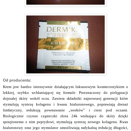
Od producenta:
Krem jest bardzo intensywnie działającym luksusowym kosmeceutykiem o
lekkiej, szybko wchłaniającej się formule. Przeznaczony do pielęgnacji
dojrzałej skóry wokół oczu. Zawiera składniki najnowszej generacji które
stymulują syntezę kolagenu i kwasu hialuronowego, poprawiają drenaż
limfatyczny, redukują powstawanie „worków” i cieni pod oczami.
Biologicznie czynne cząsteczki złota 24k wnikające do skóry dzięki
sprzężonemu z nim peptydowi, stymulują syntezę nowego kolagenu. Kwas
hialuronowy oraz jego stymulator umożliwiają radykalną redukcję długości,