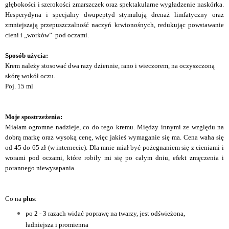
głębokości i szerokości zmarszczek oraz spektakularne wygładzenie naskórka.
Hesperydyna i specjalny dwupeptyd stymulują drenaż limfatyczny oraz
zmniejszają przepuszczalność naczyń krwionośnych, redukując powstawanie
cieni i „worków” pod oczami.
Sposób użycia:
Krem należy stosować dwa razy dziennie, rano i wieczorem, na oczyszczoną
skórę wokół oczu.
Poj. 15 ml
Moje spostrzeżenia:
Miałam ogromne nadzieje, co do tego kremu. Między innymi ze względu na
dobrą markę oraz wysoką cenę, więc jakieś wymaganie się ma. Cena waha się
od 45 do 65 zł (w internecie). Dla mnie miał być pożegnaniem się z cieniami i
worami pod oczami, które robiły mi się po całym dniu, efekt zmęczenia i
porannego niewysapania.
Co na
plus
:
po 2 - 3 razach widać poprawę na twarzy, jest odświeżona,
ładniejsza i promienna