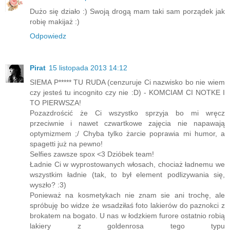
Dużo się działo :) Swoją drogą mam taki sam porządek jak
robię makijaż :)
Odpowiedz
Pirat
15 listopada 2013 14:12
SIEMA P***** TU RUDA (cenzuruje Ci nazwisko bo nie wiem
czy jesteś tu incognito czy nie :D) - KOMCIAM CI NOTKE I
TO PIERWSZA!
Pozazdrościć że Ci wszystko sprzyja bo mi wręcz
przeciwnie i nawet czwartkowe zajęcia nie napawają
optymizmem ;/ Chyba tylko żarcie poprawia mi humor, a
spagetti już na pewno!
Selfies zawsze spox <3 Dzióbek team!
Ładnie Ci w wyprostowanych włosach, chociaż ładnemu we
wszystkim ładnie (tak, to był element podlizywania się,
wyszło? :3)
Ponieważ na kosmetykach nie znam sie ani trochę, ale
spróbuję bo widze że wsadziłaś foto lakierów do paznokci z
brokatem na bogato. U nas w łodzkiem furore ostatnio robią
lakiery z goldenrosa tego typu