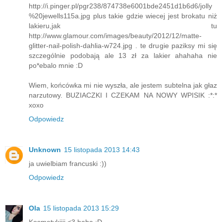
http://i.pinger.pl/pgr238/874738e6001bde2451d1b6d6/jolly
%20jewells115a.jpg plus takie gdzie wiecej jest brokatu niż
lakieru,jak tu
http://www.glamour.com/images/beauty/2012/12/matte-
glitter-nail-polish-dahlia-w724.jpg . te drugie paziksy mi się
szczególnie podobają ale 13 zł za lakier ahahaha nie
po*ebalo mnie :D
Wiem, końcówka mi nie wyszła, ale jestem subtelna jak głaz
narzutowy. BUZIACZKI I CZEKAM NA NOWY WPISIK :*:*
xoxo
Odpowiedz
Unknown
15 listopada 2013 14:43
ja uwielbiam francuski :))
Odpowiedz
Ola
15 listopada 2013 15:29