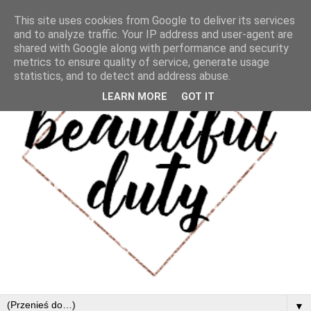
This site uses cookies from Google to deliver its services
and to analyze traffic. Your IP address and user-agent are
shared with Google along with performance and security
metrics to ensure quality of service, generate usage
statistics, and to detect and address abuse.
LEARN MORE
GOT IT
▼