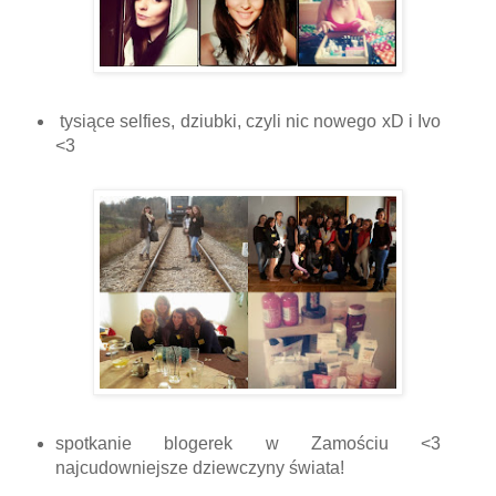
tysiące selfies, dziubki, czyli nic nowego xD i Ivo
<3
spotkanie blogerek w Zamościu <3
najcudowniejsze dziewczyny świata!