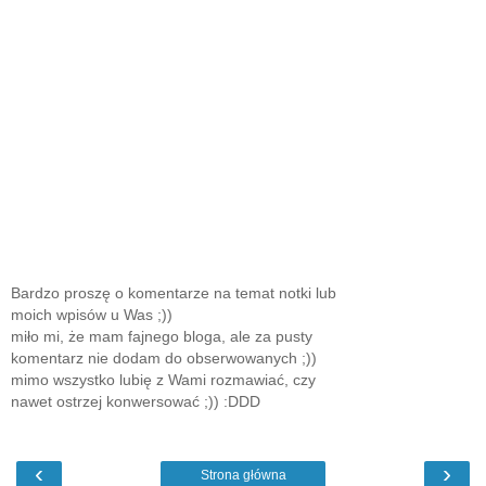
Bardzo proszę o komentarze na temat notki lub
moich wpisów u Was ;))
miło mi, że mam fajnego bloga, ale za pusty
komentarz nie dodam do obserwowanych ;))
mimo wszystko lubię z Wami rozmawiać, czy
nawet ostrzej konwersować ;)) :DDD
‹
›
Strona główna