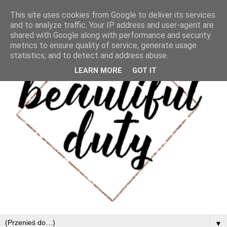
This site uses cookies from Google to deliver its services
and to analyze traffic. Your IP address and user-agent are
shared with Google along with performance and security
metrics to ensure quality of service, generate usage
statistics, and to detect and address abuse.
LEARN MORE
GOT IT
▼