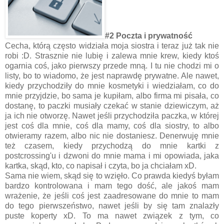
#2 Poczta i prywatność
Cecha, którą często widziała moja siostra i teraz już tak nie
robi :D. Strasznie nie lubię i zalewa mnie krew, kiedy ktoś
ogarnia coś, jako pierwszy przede mną. I tu nie chodzi mi o
listy, bo to wiadomo, że jest naprawdę prywatne. Ale nawet,
kiedy przychodziły do mnie kosmetyki i wiedziałam, co do
mnie przyjdzie, bo sama je kupiłam, albo firma mi pisała, co
dostanę, to paczki musiały czekać w stanie dziewiczym, aż
ja ich nie otworzę. Nawet jeśli przychodziła paczka, w której
jest coś dla mnie, coś dla mamy, coś dla siostry, to albo
otwieramy razem, albo nic nie dostaniesz. Denerwuję mnie
też czasem, kiedy przychodzą do mnie kartki z
postcrossing'u i dzwoni do mnie mama i mi opowiada, jaka
kartka, skąd, kto, co napisał i czyta, bo ja chciałam xD.
Sama nie wiem, skąd się to wzięło. Co prawda kiedyś byłam
bardzo kontrolowana i mam tego dość, ale jakoś mam
wrażenie, że jeśli coś jest zaadresowane do mnie to mam
do tego pierwszeństwo, nawet jeśli by się tam znalazły
puste koperty xD. To ma nawet związek z tym, co