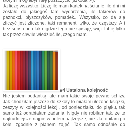
którymi mogłabym się poszczycić (szkoda ;<).
Ja liczę wszystko. Liczę ile mam kartek na ścianie, ile dni mi
zostało do jakiegoś tam wydarzenia, ile lakierów do
paznokci, błyszczyków, pomadek.. Wszystko, co da się
zliczyć jest zliczone, taki remanent, tylko, że częstszy. A i
bez sensu bo i tak nigdzie tego nie spisuję, więc lubię tylko
tak przez chwile wiedzieć ile, czego mam.
#4 Ustalona kolejność
Nie jestem pedantką, ale mam takie swoje pewne schizy.
Jak chodziłam jeszcze do szkoły to miałam ułożone książki,
zeszyty w kolejności lekcji, od poniedziałku do piątku, tak
samo też odrabiałam zadania. Nigdy nie robiłam tak, że te
najtrudniejsze najpierw potem najlżejsze, nie. Ja robiłam po
kolei zgodnie z planem zajęć. Tak samo odnośnie do