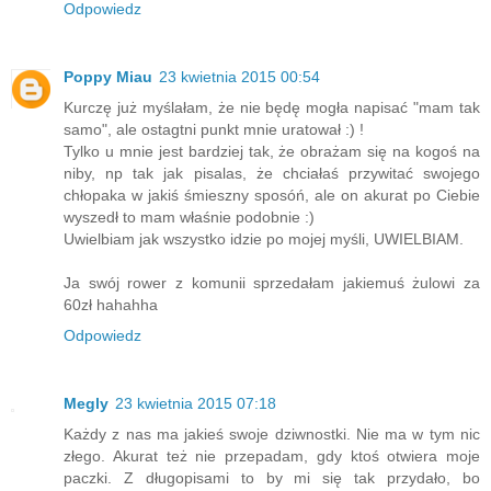
Odpowiedz
Poppy Miau
23 kwietnia 2015 00:54
Kurczę już myślałam, że nie będę mogła napisać "mam tak
samo", ale ostagtni punkt mnie uratował :) !
Tylko u mnie jest bardziej tak, że obrażam się na kogoś na
niby, np tak jak pisalas, że chciałaś przywitać swojego
chłopaka w jakiś śmieszny sposóń, ale on akurat po Ciebie
wyszedł to mam właśnie podobnie :)
Uwielbiam jak wszystko idzie po mojej myśli, UWIELBIAM.
Ja swój rower z komunii sprzedałam jakiemuś żulowi za
60zł hahahha
Odpowiedz
Megly
23 kwietnia 2015 07:18
Każdy z nas ma jakieś swoje dziwnostki. Nie ma w tym nic
złego. Akurat też nie przepadam, gdy ktoś otwiera moje
paczki. Z długopisami to by mi się tak przydało, bo