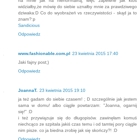
na mnie jak na nienormalną, więc zapewne jak ktoś
widziałby,że mówię do siebie uznałby mnie za prawdziwego
dziwaka:D Co do wyobrażeń vs rzeczywistości - skąd ja to
znam?:p
Sandicious
Odpowiedz
www.fashionable.com.pl
23 kwietnia 2015 17:40
Jaki fajny post;)
Odpowiedz
JoannaT.
23 kwietnia 2015 19:10
ja też gadam do siebie czasem! ; D szczególnie jak jestem
sama w domu! albo ciągle powtarzam: "Joanna, ogarnij
się!" :D
i też przywiązuje się do długopisów. zawinęłam komuś
niechcąco ze szpitala jakiś czas temu i od tamtej pory ciągle
nim pisze. co ja biedna zrobię jak się skończy?! :D
Odpowiedz