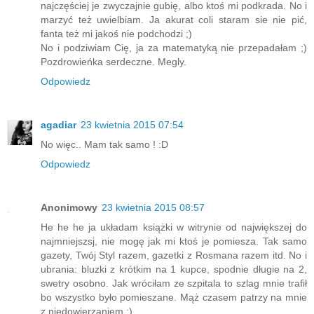
najczęściej je zwyczajnie gubię, albo ktoś mi podkrada. No i
marzyć też uwielbiam. Ja akurat coli staram sie nie pić,
fanta też mi jakoś nie podchodzi ;)
No i podziwiam Cię, ja za matematyką nie przepadałam ;)
Pozdrowieńka serdeczne. Megly.
Odpowiedz
agadiar
23 kwietnia 2015 07:54
No więc.. Mam tak samo ! :D
Odpowiedz
Anonimowy
23 kwietnia 2015 08:57
He he he ja układam książki w witrynie od największej do
najmniejszsj, nie mogę jak mi ktoś je pomiesza. Tak samo
gazety, Twój Styl razem, gazetki z Rosmana razem itd. No i
ubrania: bluzki z krótkim na 1 kupce, spodnie długie na 2,
swetry osobno. Jak wróciłam ze szpitala to szlag mnie trafił
bo wszystko było pomieszane. Mąż czasem patrzy na mnie
z niedowierzaniem ;)