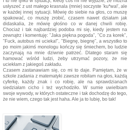
I to nie tylko w sytuacji, kiedy coś mi nie wyjdzie, że można
usłyszeć z ust małego krasnala (mnie) soczyste 'ku*wa!', ale
w każdej innej sytuacji. Mówię do siebie na głos, co muszę
spakować, co muszę zrobić, czasem nawet działam jak
didaskalia, że mówię głośno co w danej chwili robię.
Chociaż i tak najbardziej podoba mi się, kiedy jestem na
zewnątrz i komentuję: "Jaka piękna pogoda", "Co za korek",
"Fuck, autobus mi ucieka!", "Biegnę, biegnę", a wszystko to
po moim jakimś monologu kończy się śmiechem, bo ludzie
zaczynają na mnie dziwnie patrzeć. Dlatego staram się
hamować wśród ludzi, żeby utrzymać pozory, że nie
uciekłam z jakiegoś zakładu.
Czasem zastanawiam się, co mi to daje. Pamiętam, że w
szkole zadania z matematyki zawsze robiłam na głos, każdą
cyferkę, każdy znak i co robię, ale na sprawdzianach
siedziałam cicho i też wychodziło. W sumie uwielbiam
swoje wywody, w których ostateczne i tak dochodzę do tego,
że nie wiem, czego tak jest haha. Ale ja to lubię, bo tak!