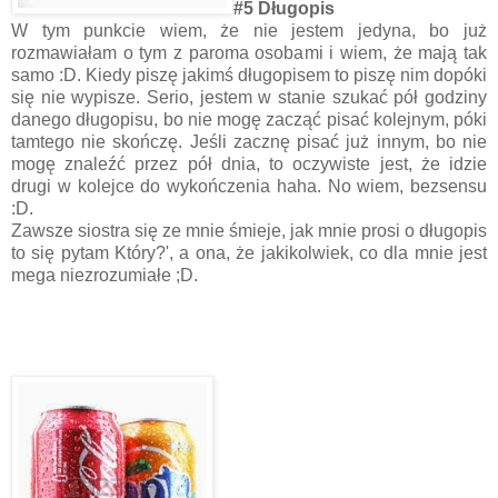
#5 Długopis
W tym punkcie wiem, że nie jestem jedyna, bo już
rozmawiałam o tym z paroma osobami i wiem, że mają tak
samo :D. Kiedy piszę jakimś długopisem to piszę nim dopóki
się nie wypisze. Serio, jestem w stanie szukać pół godziny
danego długopisu, bo nie mogę zacząć pisać kolejnym, póki
tamtego nie skończę. Jeśli zacznę pisać już innym, bo nie
mogę znaleźć przez pół dnia, to oczywiste jest, że idzie
drugi w kolejce do wykończenia haha. No wiem, bezsensu
:D.
Zawsze siostra się ze mnie śmieje, jak mnie prosi o długopis
to się pytam Który?', a ona, że jakikolwiek, co dla mnie jest
mega niezrozumiałe ;D.