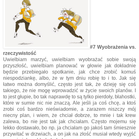
#7 Wyobrażenia vs.
rzeczywistość
Uwielbiam marzyć, uwielbiam wyobrażać sobie swoją
przyszłość, uwielbiam planować w głowie jak dokładnie
będzie przebiegało spotkanie, jak chce zrobić komuś
niespodziankę, albo, że w tym dniu robię to i to. Jak się
łatwo można domyślić, często jest tak, że dzieję się coś
takiego, że nie mogę wprowadzić w życie swoich planów. I
to jest głupie, bo tak naprawdę to są tylko pierdoły, błahostki,
które w sumie nic nie znaczą. Ale jeśli ja coś chcę, a ktoś
zrobi coś bardzo nieświadomie, a zarazem niszczy mój
niecny plan, i wiem, że chciał dobrze, to mnie i tak krew
zalewa, bo nie jest tak jak chciałam. Często mojemu się
lekko dostawało, bo np. ja chciałam go jakoś tam śmiesznie
przywitać w drzwiach, a on jak na złość musiał wtedy wyjść