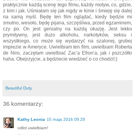
praktycznie każdą scenę tego filmu, każdy motyw, co, gdzie,
z kim i jak. Uśmiałam się jak nigdy w kinie i śmieję się dalej
na samą myśl. Będę ten film oglądać, kiedy będzie mi
smutno, wesoło, będę pijana, szczęśliwa, przed egzaminem,
czy po. On jest genialny na każdą okazję. Jest lekko
prymitywny, jest dużo alkoholu, narkotyków, seksu i
wszystkiego, co może się wydarzyć na szalonej, grubej
imprezie w Ameryce. Uwielbiam ten film, uwielbiam Roberta
de Niro, zaczęłam uwielbiać Zac'a Efron'a, jak i pszczółki
haha. Obejrzyjcie, a będziecie wiedzieć o co chodzi!:)
Beautiful Duty
36 komentarzy:
Kathy Leonia
15 maja 2016 09:29
odlot uwielbiam!