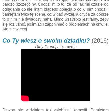
bardzo szczególny. Chodzi mi o to, że po jakimś czasie od
oglądania go nie mam bladego pojęcia o co w nim chodzi i
pamiętam tylko tę scenę, co widać wyżej, a chyba za dobrze
to o nim nie świadczy haha. Mimo wszystko jest fajny, żeby
się rozluźnić, pośmiać i zapomnieć o problemach na chwile.
Ale nic więcej.
Co Ty wiesz o swoim dziadku?
(2016)
'Dirty Grandpa'
komedia
Dawno nie widziałam tak zajebistej komedii. Pamiętam