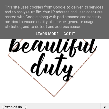
This site uses cookies from Google to deliver its services
and to analyze traffic. Your IP address and user-agent are
shared with Google along with performance and security
metrics to ensure quality of service, generate usage
statistics, and to detect and address abuse.
LEARN MORE
GOT IT
▼