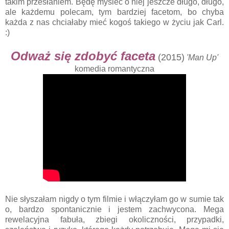
takim przesłaniem. Będę myśleć o niej jeszcze długo, długo,
ale każdemu polecam, tym bardziej facetom, bo chyba
każda z nas chciałaby mieć kogoś takiego w życiu jak Carl.
:)
Odważ się zdobyć faceta
(2015)
'Man Up'
komedia romantyczna
Nie słyszałam nigdy o tym filmie i włączyłam go w sumie tak
o, bardzo spontanicznie i jestem zachwycona. Mega
rewelacyjna fabuła, zbiegi okoliczności, przypadki,