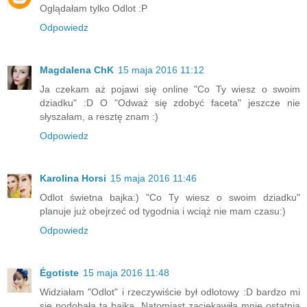
Oglądałam tylko Odlot :P
Odpowiedz
Magdalena ChK
15 maja 2016 11:12
Ja czekam aż pojawi się online "Co Ty wiesz o swoim
dziadku" :D O "Odważ się zdobyć faceta" jeszcze nie
słyszałam, a resztę znam :)
Odpowiedz
Karolina Horsi
15 maja 2016 11:46
Odlot świetna bajka:) "Co Ty wiesz o swoim dziadku"
planuje już obejrzeć od tygodnia i wciąż nie mam czasu:)
Odpowiedz
Égotiste
15 maja 2016 11:48
Widziałam "Odlot" i rzeczywiście był odlotowy :D bardzo mi
się podobała ta bajka. Natomiast zaciekawiła mnie ostatnia