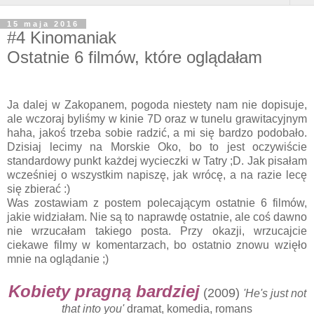
15 maja 2016
#4 Kinomaniak
Ostatnie 6 filmów, które oglądałam
Ja dalej w Zakopanem, pogoda niestety nam nie dopisuje,
ale wczoraj byliśmy w kinie 7D oraz w tunelu grawitacyjnym
haha, jakoś trzeba sobie radzić, a mi się bardzo podobało.
Dzisiaj lecimy na Morskie Oko, bo to jest oczywiście
standardowy punkt każdej wycieczki w Tatry ;D. Jak pisałam
wcześniej o wszystkim napiszę, jak wrócę, a na razie lecę
się zbierać :)
Was zostawiam z postem polecającym ostatnie 6 filmów,
jakie widziałam. Nie są to naprawdę ostatnie, ale coś dawno
nie wrzucałam takiego posta. Przy okazji, wrzucajcie
ciekawe filmy w komentarzach, bo ostatnio znowu wzięło
mnie na oglądanie ;)
Kobiety pragną bardziej
(2009)
'He's just not
that into you'
dramat, komedia, romans