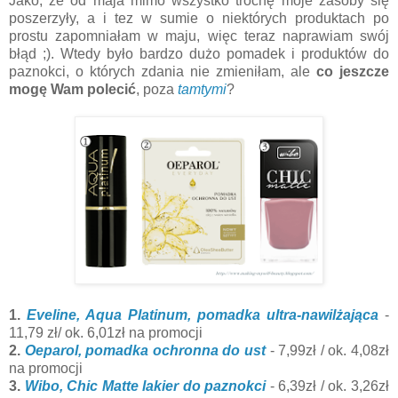
Jako, że od maja mimo wszystko trochę moje zasoby się
poszerzyły, a i tez w sumie o niektórych produktach po
prostu zapomniałam w maju, więc teraz naprawiam swój
błąd ;). Wtedy było bardzo dużo pomadek i produktów do
paznokci, o których zdania nie zmieniłam, ale
co jeszcze
mogę Wam polecić
, poza
tamtymi
?
1.
Eveline, Aqua Platinum, pomadka ultra-nawilżająca
-
11,79 zł/ ok. 6,01zł na promocji
2.
Oeparol, pomadka ochronna do ust
- 7,99zł / ok. 4,08zł
na promocji
3.
Wibo, Chic Matte lakier do paznokci
- 6,39zł / ok. 3,26zł