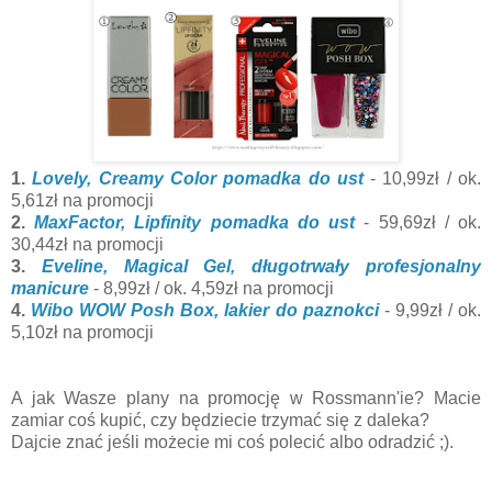
1.
Lovely, Creamy Color pomadka do ust
- 10,99zł / ok.
5,61zł na promocji
2.
MaxFactor, Lipfinity pomadka do ust
- 59,69zł / ok.
30,44zł na promocji
3.
Eveline, Magical Gel, długotrwały profesjonalny
manicure
- 8,99zł / ok. 4,59zł na promocji
4.
Wibo WOW Posh Box, lakier do paznokci
- 9,99zł / ok.
5,10zł na promocji
A jak Wasze plany na promocję w Rossmann'ie? Macie
zamiar coś kupić, czy będziecie trzymać się z daleka?
Dajcie znać jeśli możecie mi coś polecić albo odradzić ;).