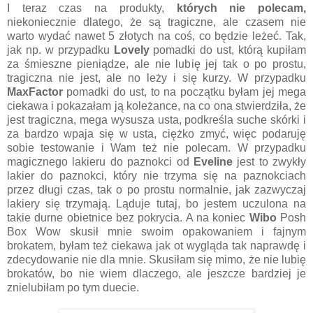
I teraz czas na produkty,
których nie polecam,
niekoniecznie dlatego, że są tragiczne, ale czasem nie
warto wydać nawet 5 złotych na coś, co będzie leżeć. Tak,
jak np. w przypadku
Lovely
pomadki do ust, którą kupiłam
za śmieszne pieniądze, ale nie lubię jej tak o po prostu,
tragiczna nie jest, ale no leży i się kurzy. W przypadku
MaxFactor
pomadki do ust, to na początku byłam jej mega
ciekawa i pokazałam ją koleżance, na co ona stwierdziła, że
jest tragiczna, mega wysusza usta, podkreśla suche skórki i
za bardzo wpaja się w usta, ciężko zmyć, więc podaruję
sobie testowanie i Wam też nie polecam. W przypadku
magicznego lakieru do paznokci od
Eveline
jest to zwykły
lakier do paznokci, który nie trzyma się na paznokciach
przez długi czas, tak o po prostu normalnie, jak zazwyczaj
lakiery się trzymają. Ląduje tutaj, bo jestem uczulona na
takie durne obietnice bez pokrycia. A na koniec
Wibo
Posh
Box Wow skusił mnie swoim opakowaniem i fajnym
brokatem, byłam też ciekawa jak ot wygląda tak naprawdę i
zdecydowanie nie dla mnie. Skusiłam się mimo, że nie lubię
brokatów, bo nie wiem dlaczego, ale jeszcze bardziej je
znielubiłam po tym duecie.