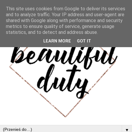
This site uses cookies from Google to deliver its services
and to analyze traffic. Your IP address and user-agent are
shared with Google along with performance and security
metrics to ensure quality of service, generate usage
statistics, and to detect and address abuse.
LEARN MORE
GOT IT
▼