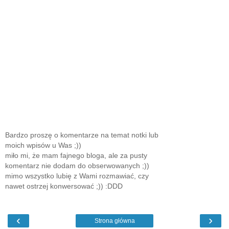
Bardzo proszę o komentarze na temat notki lub
moich wpisów u Was ;))
miło mi, że mam fajnego bloga, ale za pusty
komentarz nie dodam do obserwowanych ;))
mimo wszystko lubię z Wami rozmawiać, czy
nawet ostrzej konwersować ;)) :DDD
‹
›
Strona główna