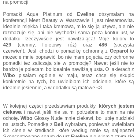
na promocji
Pomadki Aqua Platinum od
Eveline
otrzymałam na
konferencji Meet Beauty w Warszawie i jest niesamowita.
Idealnie miękka i taka kremowa, miło się ją używa, ale nie
rozmazuje się, ani nie wychodzi sama poza kontur ust, w
dodatku rzeczywiście jest nawilżająca! Moje kolory to
429
(ciemny, fioletowy róż) oraz
486
(soczysta
czerwień)
.
Jeśli chodzi o pomadkę ochronną z
Oeparol
to
możecie mnie poprawić, bo nie mam pojęcia, czy ochronne
pomadki też zaliczają się w promocję? Nawet jeśli nie to
bardzo je polecam, bo idealnie nawilżają usta. O lakierach z
Wibo
pisałam ogólnie w maju, teraz chcę się skupić
konkretnie na tych, bo uwielbiam ich odcienie, które są
idealnie jesiennie, a w dodatku są matowe <3.
W kolejnej części przedstawiam produkty,
których jestem
ciekawa
i nawet jeśli nie są mi potrzebne to mam na nie
ochotę.
Wibo
Glossy Nude mnie ciekawi, bo lubię nudziaki
na ustach. Pomadkę z
Bell
wybrałam, ponieważ uwielbiam
ich cienie w kredkach, które według mnie są najlepsze!
Skoncentrowane serum do ust
Eveline
nie wiem z czym się