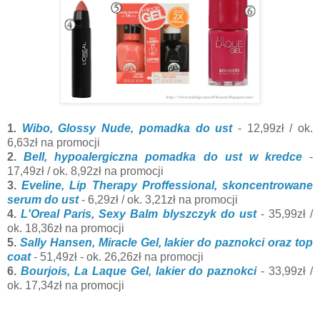
1
.
Wibo, Glossy Nude, pomadka do ust
- 12,99zł / ok.
6,63zł na promocji
2.
Bell, hypoalergiczna pomadka do ust w kredce
-
17,49zł / ok. 8,92zł na promocji
3.
Eveline, Lip Therapy Proffessional, skoncentrowane
serum do ust
- 6,29zł / ok. 3,21zł na promocji
4.
L'Oreal Paris, Sexy Balm blyszczyk do ust
- 35,99zł /
ok. 18,36zł na promocji
5.
Sally Hansen, Miracle Gel, lakier do paznokci oraz top
coat
- 51,49zł - ok. 26,26zł na promocji
6.
Bourjois, La Laque Gel, lakier do paznokci
- 33,99zł /
ok. 17,34zł na promocji