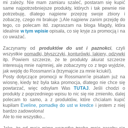
mi zależy. Nie mam zamiaru szaleć, postaram się kupić
same najpotrzebniejsze produkty, których i tak pewnie nie
potrzebuję, dlatego najpierw przejrzę swoje zbiory i
zobaczę, czego mi brakuje ;).Ale najpierw zanim przejdę do
tego, co polecam itd. zapraszam na bloga Magdy, która
idealnie
w tym wpisie
opisała, co się kryje za promocją i na
co uważać.
Zaczynamy od
produktów do ust i paznokci
, czyli
wszystkie
pomadki, błyszczyki, konturówki, lakiery, odzywki
itp. Powiem szczerze, że te produkty akurat szczerze
interesują mnie najmniej, ale zobaczymy co z tego wyjdzie,
jak wejdę do Rossmann'a (trzymajcie za mnie kciuki!).
Posty dotyczące promocji w Rossmann'ie pisałam już na
wiosnę, kiedy też była taka promocja, dlatego nie chce się
powtarzać, więc odsyłam Was
TUTAJ
. Jeśli chodzi o
produkty z poprzedniego wpisu to nic się nie zmieniło, dalej
polecam to samo, a z produktów, które chciałam kupić
kupiłam
Eveline, pomadkę do ust w kredce
i jestem z niej
bardzo zadowolona!
Ale to nie wszystko...