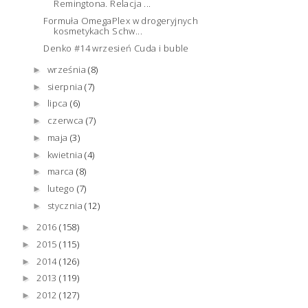
Remingtona. Relacja ...
Formuła OmegaPlex w drogeryjnych
kosmetykach Schw...
Denko #14 wrzesień Cuda i buble
września
(8)
►
sierpnia
(7)
►
lipca
(6)
►
czerwca
(7)
►
maja
(3)
►
kwietnia
(4)
►
marca
(8)
►
lutego
(7)
►
stycznia
(12)
►
2016
(158)
►
2015
(115)
►
2014
(126)
►
2013
(119)
►
2012
(127)
►