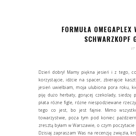
FORMUŁA OMEGAPLEX 
SCHWARZKOPF G
17
Dzień dobry! Mamy piękna jesień i z tego, c
korzystajcie, idźcie na spacer, zbierajcie kasz
jesień uwielbiam, moja ulubiona pora roku, 
piję dużo herbaty, gorącej czekolady, siedzę 
płata różne figle, różne niespodziewane rzeczy 
tego co jest, bo jest fajnie. Mimo wszys
towarzystwie, poza tym pod koniec paździer
zresztą byłam w Warszawie, o czym poczytacie w
Dzisiaj zapraszam Was na recenzję zwięzła, kr