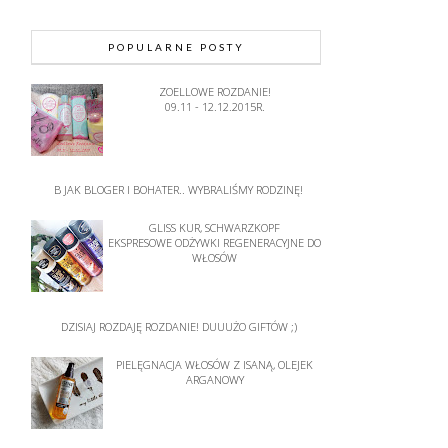
POPULARNE POSTY
ZOELLOWE ROZDANIE!
09.11 - 12.12.2015R.
B JAK BLOGER I BOHATER.. WYBRALIŚMY RODZINĘ!
GLISS KUR, SCHWARZKOPF
EKSPRESOWE ODŻYWKI REGENERACYJNE DO
WŁOSÓW
DZISIAJ ROZDAJĘ ROZDANIE! DUUUŻO GIFTÓW ;)
PIELĘGNACJA WŁOSÓW Z ISANĄ, OLEJEK
ARGANOWY