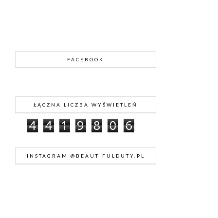
FACEBOOK
ŁĄCZNA LICZBA WYŚWIETLEŃ
4
4
1
9
8
0
6
INSTAGRAM @BEAUTIFULDUTY.PL