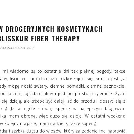
W DROGERYJNYCH KOSMETYKACH
LISSKUR FIBER THERAPY
 PAŹDZIERNIKA 2017
o mi wiadomo są to ostatnie dni tak pięknej pogody, także
tany, liście co tam chcecie i rozkoszujcie się tym co jest. Ja
kiedy mogę nosić swetry, ciemne pomadki, ciemne paznokcie,
pod kocem, oglądam filmy i jest po prostu przyjemnie. Życie
się dzieją, ale trzeba żyć dalej, iść do przodu i cieszyć się z
tko ;). Ja w ogóle sobotę spędzę w najlepszym blogowym
nika mam obronę, więc dużo się dzieje. W ostatni weekend
 kolejnym wpisie, mam nadzieję, także super ;).
ótką i szybką duetu do włosów, który za zadanie ma naprawić