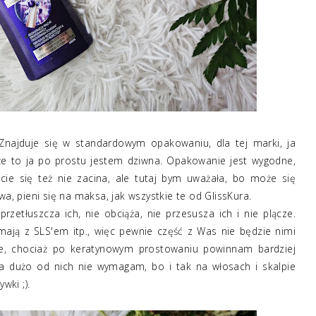
 Znajduje się w standardowym opakowaniu, dla tej marki, ja
e to ja po prostu jestem dziwna. Opakowanie jest wygodne,
cie się też nie zacina, ale tutaj bym uważała, bo może się
 pieni się na maksa, jak wszystkie te od GlissKura.
zetłuszcza ich, nie obciąża, nie przesusza ich i nie plącze.
ają z SLS'em itp., więc pewnie część z Was nie będzie nimi
are, chociaż po keratynowym prostowaniu powinnam bardziej
a dużo od nich nie wymagam, bo i tak na włosach i skalpie
wki ;).