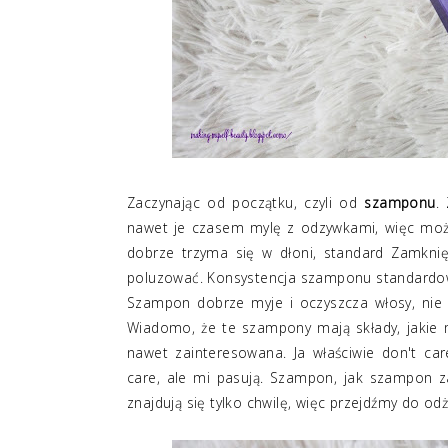
Zaczynając od początku, czyli od
szamponu
.
nawet je czasem mylę z odzywkami, więc moż
dobrze trzyma się w dłoni, standard Zamknię
poluzować. Konsystencja szamponu standardowa,
Szampon dobrze myje i oczyszcza włosy, nie pr
Wiadomo, że te szampony mają składy, jakie m
nawet zainteresowana. Ja właściwie don't c
care, ale mi pasują. Szampon, jak szampon z
znajdują się tylko chwilę, więc przejdźmy do odży