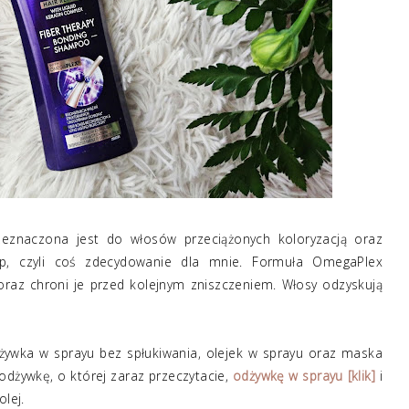
rzeznaczona jest do włosów przeciążonych koloryzacją oraz
itp, czyli coś zdecydowanie dla mnie. Formuła OmegaPlex
raz chroni je przed kolejnym zniszczeniem. Włosy odzyskują
dżywka w sprayu bez spłukiwania, olejek w sprayu oraz maska
dżywkę, o której zaraz przeczytacie,
odżywkę w sprayu [klik]
i
olej.