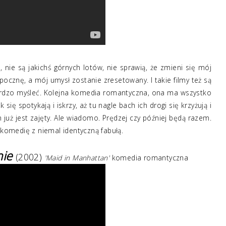
e, nie są jakichś górnych lotów, nie sprawią, że zmieni się mój
dpocznę, a mój umysł zostanie zresetowany. I takie filmy też są
bardzo myśleć. Kolejna komedia romantyczna, ona ma wszystko
ię spotykają i iskrzy, aż tu nagle bach ich drogi się krzyżują i
n już jest zajęty. Ale wiadomo. Prędzej czy później będą razem.
omedię z niemal identyczną fabułą.
nie
(2002)
'Maid in Manhattan'
komedia romantyczna