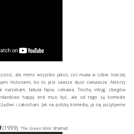
szość, ale mimo wszystko jakoś, coś miała w sobie. Inaczej
ymi historiami, bo to jest zawsze dużo ciekawsze. Aktorzy
e narzekam, fabuła fajna, ciekawa. Trochę intryg, zbiegów
Standardowo happy end musi być, ale od tego są komedie
zęśliwi i zakochani. Jak na polską komedię, ja się pozytywnie
a
(1999)
'The Green Mile'
dramat