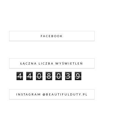
FACEBOOK
ŁĄCZNA LICZBA WYŚWIETLEŃ
4
4
0
8
0
3
9
INSTAGRAM @BEAUTIFULDUTY.PL