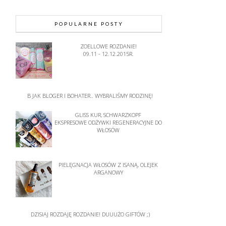
POPULARNE POSTY
ZOELLOWE ROZDANIE!
09.11 - 12.12.2015R.
B JAK BLOGER I BOHATER.. WYBRALIŚMY RODZINĘ!
GLISS KUR, SCHWARZKOPF
EKSPRESOWE ODŻYWKI REGENERACYJNE DO
WŁOSÓW
PIELĘGNACJA WŁOSÓW Z ISANĄ, OLEJEK
ARGANOWY
DZISIAJ ROZDAJĘ ROZDANIE! DUUUŻO GIFTÓW ;)