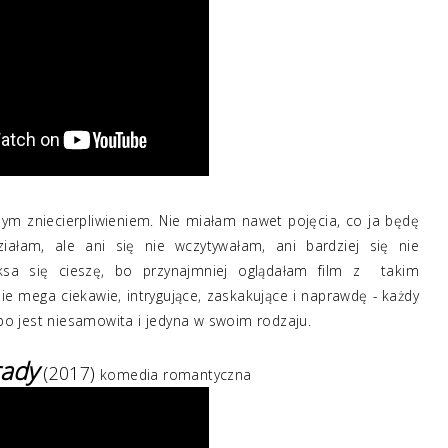
nym zniecierpliwieniem. Nie miałam nawet pojęcia, co ja będę
ałam, ale ani się nie wczytywałam, ani bardziej się nie
sa się cieszę, bo przynajmniej oglądałam film z takim
ie mega ciekawie, intrygujące, zaskakujące i naprawdę - każdy
 bo jest niesamowita i jedyna w swoim rodzaju.
rady
(2017)
komedia romantyczna