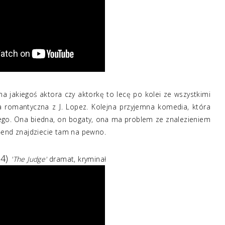
na jakiegoś aktora czy aktorkę to lecę po kolei ze wszystkimi
a romantyczna z J. Lopez. Kolejna przyjemna komedia, która
wego. Ona biedna, on bogaty, ona ma problem ze znalezieniem
-end znajdziecie tam na pewno.
14)
'The Judge'
dramat, kryminał