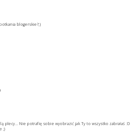
potkania blogerskie?;)
D
bolą plecy... Nie potrafię sobie wyobrazić jak Ty to wszystko zabrałaś :D
 ;)