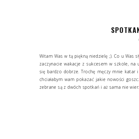
SPOTKAN
Witam Was w tą piękną niedzielę ;). Co u Was 
zaczynacie wakacje z sukcesem w szkole, na 
się bardzo dobrze. Trochę męczy mnie katar i 
chciałabym wam pokazać jakie nowości goszcz
zebrane są z dwóch spotkań i aż sama nie wierzę 