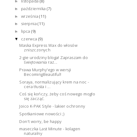
listopada
(8)
►
października
(7)
►
września
(11)
►
sierpnia
(11)
►
lipca
(9)
►
czerwca
(9)
▼
Maska Express Wax do włosów
zniszczonych
2-gie urodziny bloga! Zapraszam do
świętowania raz...
Prawa Murphy'ego w wersji
BecomingBeautiful!
Soraya, normalizujący krem na noc -
cera tłusta i ...
Coś się kończy, żeby coś nowego mogło
się zacząć.
Joico K-PAK Style - lakier ochronny
Spotkaniowe nowości ;)
Don't worry, be happy
maseczka Last Minute - kolagen
naturalny