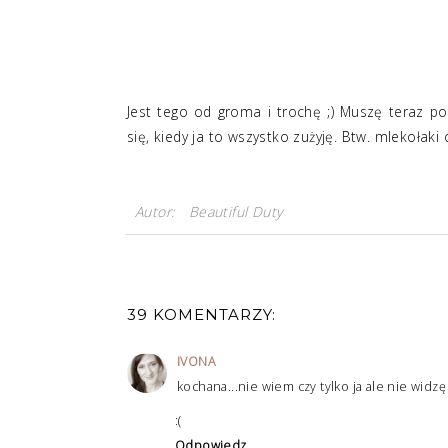
Jest tego od groma i trochę ;) Muszę teraz po
się, kiedy ja to wszystko zużyję. Btw. mlekołaki 
Autor:
Beautiful Duty
39 KOMENTARZY:
IVONA
kochana...nie wiem czy tylko ja ale nie widz
:(
Odpowiedz