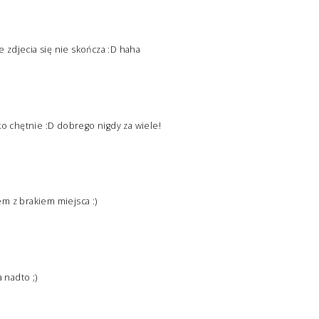
e zdjecia się nie skończa :D haha
ko chętnie :D dobrego nigdy za wiele!
m z brakiem miejsca :)
nadto ;)