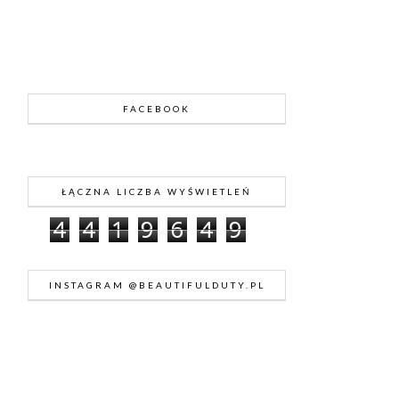
FACEBOOK
ŁĄCZNA LICZBA WYŚWIETLEŃ
4
4
1
9
6
4
9
INSTAGRAM @BEAUTIFULDUTY.PL