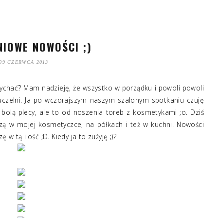
IOWE NOWOŚCI ;)
09 CZERWCA 2013
słychać? Mam nadzieję, że wszystko w porządku i powoli powoli
uczelni. Ja po wczorajszym naszym szalonym spotkaniu czuję
bolą plecy, ale to od noszenia toreb z kosmetykami ;o. Dziś
ą w mojej kosmetyczce, na półkach i też w kuchni! Nowości
w tą ilość ;D. Kiedy ja to zużyję ;)?