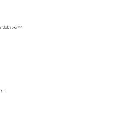
e dobroci ^^
a :)