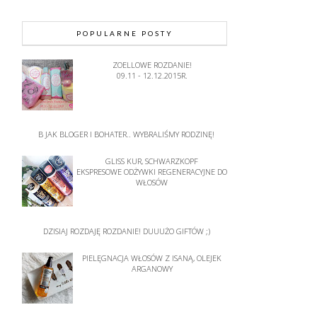
POPULARNE POSTY
ZOELLOWE ROZDANIE!
09.11 - 12.12.2015R.
B JAK BLOGER I BOHATER.. WYBRALIŚMY RODZINĘ!
GLISS KUR, SCHWARZKOPF
EKSPRESOWE ODŻYWKI REGENERACYJNE DO
WŁOSÓW
DZISIAJ ROZDAJĘ ROZDANIE! DUUUŻO GIFTÓW ;)
PIELĘGNACJA WŁOSÓW Z ISANĄ, OLEJEK
ARGANOWY