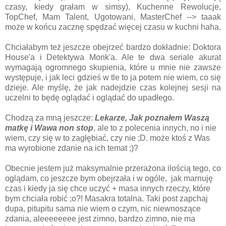
czasy, kiedy grałam w simsy), Kuchenne Rewolucje,
TopChef, Mam Talent, Ugotowani, MasterChef --> taaak
może w końcu zacznę spędzać więcej czasu w kuchni haha.
Chciałabym też jeszcze obejrzeć bardzo dokładnie: Doktora
House'a i Detektywa Monk'a. Ale te dwa seriale akurat
wymagają ogromnego skupienia, które u mnie nie zawsze
występuje, i jak leci gdzieś w tle to ja potem nie wiem, co się
dzieje. Ale myślę, że jak nadejdzie czas kolejnej sesji na
uczelni to będę oglądać i oglądać do upadłego.
Chodzą za mną jeszcze:
Lekarze, Jak poznałem Waszą
matkę i Wawa non stop
, ale to z polecenia innych, no i nie
wiem, czy się w to zagłębiać, czy nie ;D. może ktoś z Was
ma wyrobione zdanie na ich temat ;)?
Obecnie jestem już maksymalnie przerażona ilością tego, co
oglądam, co jeszcze bym obejrzała i w ogóle, jak marnuję
czas i kiedy ja się chce uczyć + masa innych rzeczy, które
bym chciała robić ;o?! Masakra totalna. Taki post zapchaj
dupa, pitupitu sama nie wiem o czym, nic niewnoszące
zdania, aleeeeeeee jest zimno, bardzo zimno, nie ma