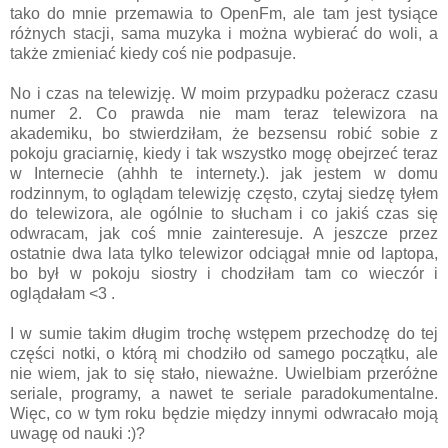
tako do mnie przemawia to OpenFm, ale tam jest tysiące
różnych stacji, sama muzyka i można wybierać do woli, a
także zmieniać kiedy coś nie podpasuje.
No i czas na telewizję. W moim przypadku pożeracz czasu
numer 2. Co prawda nie mam teraz telewizora na
akademiku, bo stwierdziłam, że bezsensu robić sobie z
pokoju graciarnię, kiedy i tak wszystko mogę obejrzeć teraz
w Internecie (ahhh te internety.). jak jestem w domu
rodzinnym, to oglądam telewizję często, czytaj siedzę tyłem
do telewizora, ale ogólnie to słucham i co jakiś czas się
odwracam, jak coś mnie zainteresuje. A jeszcze przez
ostatnie dwa lata tylko telewizor odciągał mnie od laptopa,
bo był w pokoju siostry i chodziłam tam co wieczór i
oglądałam <3 .
I w sumie takim długim trochę wstępem przechodzę do tej
części notki, o którą mi chodziło od samego początku, ale
nie wiem, jak to się stało, nieważne. Uwielbiam przeróżne
seriale, programy, a nawet te seriale paradokumentalne.
Więc, co w tym roku będzie między innymi odwracało moją
uwagę od nauki :)?