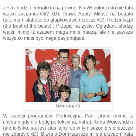
Jeśli chodzi o
seriale
to na pewno: Na Wspólnej (kto nie lubi
wątku zaćpanej Oli? xD), Prawo Agaty, Miłość na bogato
(tak, mam słabość do głupkowatych rzeczy xD), Rodzinka.pl
(the best of the bests) , Przepis na życie. Oglądam, śledzę
wątki, mimo iż czasem mega mnie nudzą, ale nie zawsze
wszystko musi być mega pasjonujące.
Uwielbiam <3
W kwestii programów: Perfekcyjna Pani Domu (mimo iż
chyba nigdy nie będę perfekcyjna, haha), Kuba Wojewódzki
(ale to tylko, jak jest ktoś fajny, co w tym sezonie się jeszcze
nie zdarzyło xD), Bitwa o Dom (zawsze mi się przypominają