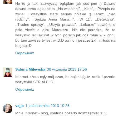
No to ja tak: zazwyczaj oglądam jak coś jem :) Dawno
dawno temu oglądałam ,,Na wspólnej", ,,Klan", ,,Przepis na
życie" i wszystkie stare seriale polskie :) Teraz: ,,Sąd
rodziny", ,,Sędzia Anna Maria...", ,,W 11", ,,Detektywi",
,,Trudne sprawy", ,,Ukryta prawda", ,,Lekarze" powtórki o
psie Alexie o ojcu Mateuszu. Nic nie poradze, że to
wszystko leci akurat w tych porach jak coś robię w kuchni,
bo tam zawsze tv jest wł:D:D aa no i jeszcze 2xl i miłość na
bogato :D
Odpowiedz
Sabina Milewska
30 września 2013 17:56
Internet zżera cąły mój czas, bo bojkotuję tv, radio i przede
wszystkim SERIALE :D
Odpowiedz
vejjs
1 października 2013 10:23
Mnie Internet - blog, youtube pożarło doszczętnie! :P :(