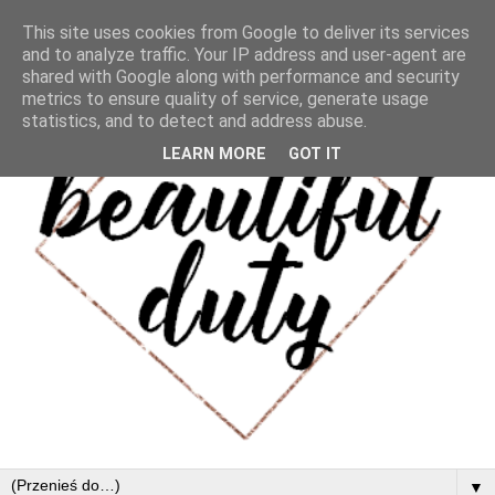
This site uses cookies from Google to deliver its services
and to analyze traffic. Your IP address and user-agent are
shared with Google along with performance and security
metrics to ensure quality of service, generate usage
statistics, and to detect and address abuse.
LEARN MORE
GOT IT
▼