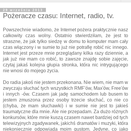
29 września 2013
Pożeracze czasu: Internet, radio, tv.
Powszechnie wiadomo, że Internet pożera praktycznie nasz
całkowity czas wolny. Ostatnio stwierdziłam, że jest to
straszne, że jak tylko siedzę w domu to komputer mam cały
czas włączony i w sumie to już nie potrafię robić nic innego.
Internet jest przeze mnie przeglądany kilka razy dziennie, a
jak już nie mam co robić, to zawsze znajdę sobie zajęcie,
czytaj jakaś kolejna głupia stronka, która nic intrygującego
nie wnosi do mojego życia.
Do radia jakoś nie jestem przekonana. Nie wiem, nie mam w
zwyczaju słuchać tych wszystkich RMF'ów, Max'ów, Free'ów
i innych -ów. Czasem jak jadę samochodem lub busem to
jestem zmuszona przez osoby trzecie słuchać, co nie co
(chyba, że mam słuchawki) i w sumie nie jest to jakieś
traumatyczne dla mnie. Ale nie przepadam. Za dużo różnych
konkursów, które mnie kuszą czasem nawet bardziej od tych
telewizyjnych zgadywanek, jakichś dramatów i muzyki, która
niekoniecznie odpowiada moim gustom. Jedyne, co jako