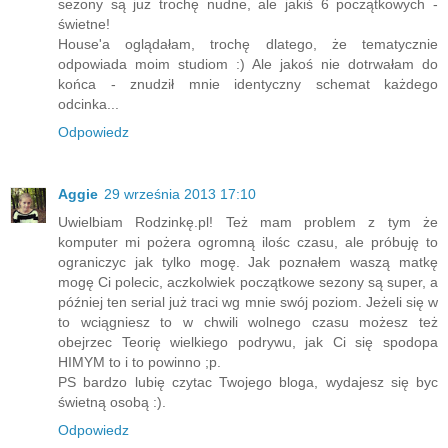
sezony są już trochę nudne, ale jakiś 6 początkowych -
świetne!
House'a oglądałam, trochę dlatego, że tematycznie
odpowiada moim studiom :) Ale jakoś nie dotrwałam do
końca - znudził mnie identyczny schemat każdego
odcinka...
Odpowiedz
Aggie
29 września 2013 17:10
Uwielbiam Rodzinkę.pl! Też mam problem z tym że
komputer mi pożera ogromną ilośc czasu, ale próbuję to
ograniczyc jak tylko mogę. Jak poznałem waszą matkę
mogę Ci polecic, aczkolwiek początkowe sezony są super, a
później ten serial już traci wg mnie swój poziom. Jeżeli się w
to wciągniesz to w chwili wolnego czasu możesz też
obejrzec Teorię wielkiego podrywu, jak Ci się spodopa
HIMYM to i to powinno ;p.
PS bardzo lubię czytac Twojego bloga, wydajesz się byc
świetną osobą :).
Odpowiedz