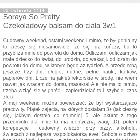
13 kwietnia 2014
Soraya So Pretty
Czekoladowy balsam do ciała 3w1
Cudowny weekend, ostatni weekend i mimo, że był genialny
to cieszę się niesamowicie, że się już kończy, bo to
przybliża mnie do powrotu do domu. Odliczam, odliczam jak
małe dziecko do świąt, do urodzin, do wakacji. odliczam do
powrotu do domu, w którym będę aż tydzień. A przede mną
jeszcze trzy dni, długie, nudne, pełne nauki, korków,
papierów dni. Liczę na jakieś rektorskie w środę, nie wiem
nawet jak wracam do domu, masakra! Ale nie ma to tamto,
trzeba wziąć się w garść - zapierdzielać to i szybciej czas
zleci.
A mój weekend można powiedzieć, że był wystarczająco
pracowity. Piątek zajęcia, na których dostałam 3+ (tak cieszę
się, jakbym dostała co najmniej 5, ale akurat z tego
przedmiotu dla mnie to ma identyczną wagę ;D), potem
korepetycje i cudowny wieczór przy pizzy, alkoholu,
świecach z najlepszą współlokatorką ever! Sobota o dziwo