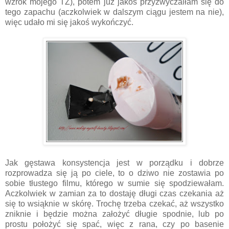
wzrok mojego TŻ), potem już jakoś przyzwyczaiłam się do
tego zapachu (aczkolwiek w dalszym ciągu jestem na nie),
więc udało mi się jakoś wykończyć.
Jak gęstawa konsystencja jest w porządku i dobrze
rozprowadza się ją po ciele, to o dziwo nie zostawia po
sobie tłustego filmu, którego w sumie się spodziewałam.
Aczkolwiek w zamian za to dostaję długi czas czekania aż
się to wsiąknie w skórę. Trochę trzeba czekać, aż wszystko
zniknie i będzie można założyć długie spodnie, lub po
prostu położyć się spać, więc z rana, czy po basenie