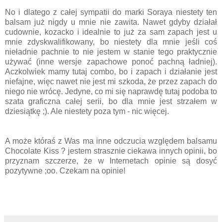
No i dlatego z całej sympatii do marki Soraya niestety ten
balsam już nigdy u mnie nie zawita. Nawet gdyby działał
cudownie, kozacko i idealnie to już za sam zapach jest u
mnie zdyskwalifikowany, bo niestety dla mnie jeśli coś
nieładnie pachnie to nie jestem w stanie tego praktycznie
używać (inne wersje zapachowe ponoć pachną ładniej).
Aczkolwiek mamy tutaj combo, bo i zapach i działanie jest
niefajne, więc nawet nie jest mi szkoda, że przez zapach do
niego nie wrócę. Jedyne, co mi się naprawdę tutaj podoba to
szata graficzna całej serii, bo dla mnie jest strzałem w
dziesiątkę ;). Ale niestety poza tym - nic więcej.
A może któraś z Was ma inne odczucia względem balsamu
Chocolate Kiss ? jestem strasznie ciekawa innych opinii, bo
przyznam szczerze, że w Internetach opinie są dosyć
pozytywne ;oo. Czekam na opinie!