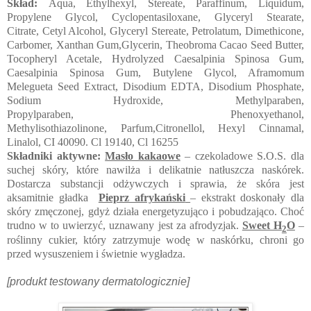
Skład:
Aqua, Ethylhexyl, Stereate, Paraffinum, Liquidum,
Propylene Glycol, Cyclopentasiloxane, Glyceryl Stearate,
Citrate,
Cetyl Alcohol,
Glyceryl Stereate, Petrolatum,
Dimethicone,
Carbomer, Xanthan Gum,Glycerin, Theobroma Cacao Seed Butter,
Tocopheryl Acetale, Hydrolyzed Caesalpinia Spinosa Gum,
Caesalpinia Spinosa Gum, Butylene Glycol, Aframomum
Melegueta Seed Extract, Disodium EDTA, Disodium Phosphate,
Sodium Hydroxide, Methylparaben,
Propylparaben,
Phenoxyethanol,
Methylisothiazolinone,
Parfum,Citronellol, Hexyl Cinnamal,
Linalol, CI 40090. Cl 19140, Cl 16255
Składniki aktywne:
Masło kakaowe
– czekoladowe S.O.S. dla
suchej skóry, które nawilża i delikatnie
natłuszcza naskórek.
Dostarcza substancji odżywczych i sprawia, że skóra jest
aksamitnie gładka
Pieprz afrykański
– ekstrakt doskonały dla
skóry zmęczonej, gdyż działa energetyzująco i pobudzająco. Choć
trudno w to uwierzyć, uznawany jest za afrodyzjak.
Sweet H
O
–
2
roślinny cukier, który zatrzymuje wodę w naskórku, chroni go
przed wysuszeniem i świetnie wygładza.
[produkt testowany dermatologicznie]