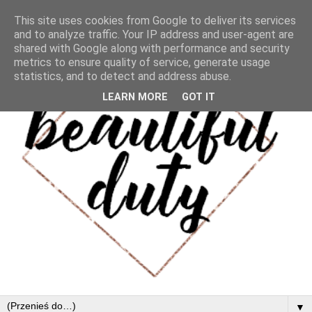
This site uses cookies from Google to deliver its services
and to analyze traffic. Your IP address and user-agent are
shared with Google along with performance and security
metrics to ensure quality of service, generate usage
statistics, and to detect and address abuse.
LEARN MORE
GOT IT
▼