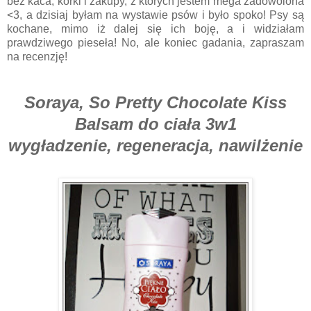
bez kaca, korki i zakupy, z których jestem mega zadowolona
<3, a dzisiaj byłam na wystawie psów i było spoko! Psy są
kochane, mimo iż dalej się ich boję, a i widziałam
prawdziwego pieseła! No, ale koniec gadania, zapraszam
na recenzję!
Soraya, So Pretty Chocolate Kiss
Balsam do ciała 3w1
wygładzenie, regeneracja, nawilżenie