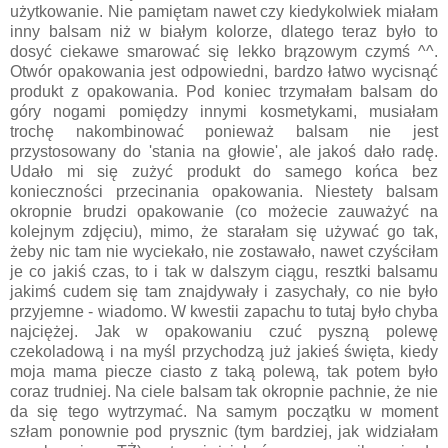
użytkowanie. Nie pamiętam nawet czy kiedykolwiek miałam
inny balsam niż w białym kolorze, dlatego teraz było to
dosyć ciekawe smarować się lekko brązowym czymś ^^.
Otwór opakowania jest odpowiedni, bardzo łatwo wycisnąć
produkt z opakowania. Pod koniec trzymałam balsam do
góry nogami pomiędzy innymi kosmetykami, musiałam
trochę nakombinować ponieważ balsam nie jest
przystosowany do 'stania na głowie', ale jakoś dało radę.
Udało mi się zużyć produkt do samego końca bez
konieczności przecinania opakowania. Niestety balsam
okropnie brudzi opakowanie (co możecie zauważyć na
kolejnym zdjęciu), mimo, że starałam się używać go tak,
żeby nic tam nie wyciekało, nie zostawało, nawet czyściłam
je co jakiś czas, to i tak w dalszym ciągu, resztki balsamu
jakimś cudem się tam znajdywały i zasychały, co nie było
przyjemne - wiadomo. W kwestii zapachu to tutaj było chyba
najciężej. Jak w opakowaniu czuć pyszną polewę
czekoladową i na myśl przychodzą już jakieś święta, kiedy
moja mama piecze ciasto z taką polewą, tak potem było
coraz trudniej. Na ciele balsam tak okropnie pachnie, że nie
da się tego wytrzymać. Na samym początku w moment
szłam ponownie pod prysznic (tym bardziej, jak widziałam