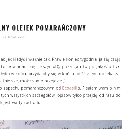
ALNY OLEJEK POMARAŃCZOWY
15 MAJA 2014
tak jak kiedyś i właśnie tak. Prawie koniec tygodnia, ja się czuję
e to powinnam się cieszyć xD), poza tym to już jakoś od co
hyba w końcu przydałoby się w końcu pójść z tym do lekarza.
ażniejsze, może samo przejdzie ;).
ym o zapachu pomarańczowym od
Ecoasili
;). Pisałam wam o nim
ć tych wszystkich szczegółów, opisów tylko przejdę od razu do
ek jest warty zachodu.