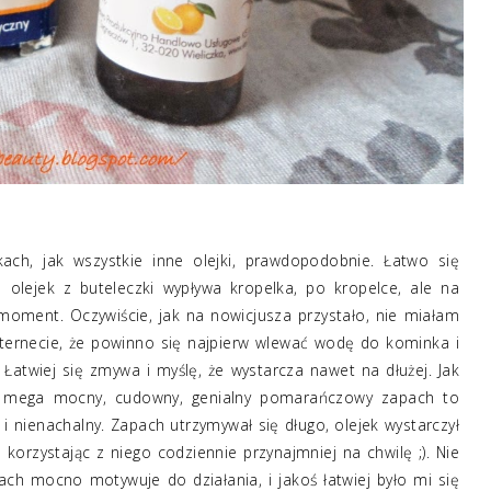
ach, jak wszystkie inne olejki, prawdopodobnie. Łatwo się
olejek z buteleczki wypływa kropelka, po kropelce, ale na
 moment. Oczywiście, jak na nowicjusza przystało, nie miałam
nternecie, że powinno się najpierw wlewać wodę do kominka i
. Łatwiej się zmywa i myślę, że wystarcza nawet na dłużej. Jak
n mega mocny, cudowny, genialny pomarańczowy zapach to
 i nienachalny. Zapach utrzymywał się długo, olejek wystarczył
 korzystając z niego codziennie przynajmniej na chwilę ;). Nie
ach mocno motywuje do działania, i jakoś łatwiej było mi się