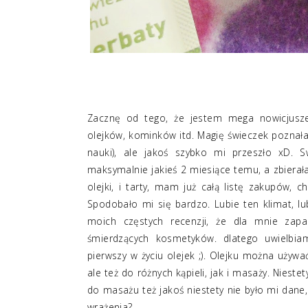
Zacznę od tego, że jestem mega nowicjuszem
olejków, kominków itd. Magię świeczek poznała
nauki), ale jakoś szybko mi przeszło xD. 
maksymalnie jakieś 2 miesiące temu, a zbierała
olejki, i tarty, mam już całą listę zakupów, 
Spodobało mi się bardzo. Lubie ten klimat, l
moich częstych recenzji, że dla mnie zapa
śmierdzących kosmetyków. dlatego uwielbia
pierwszy w życiu olejek ;). Olejku można używać 
ale też do różnych kąpieli, jak i masaży. Niest
do masażu też jakoś niestety nie było mi dane
wrażenia?