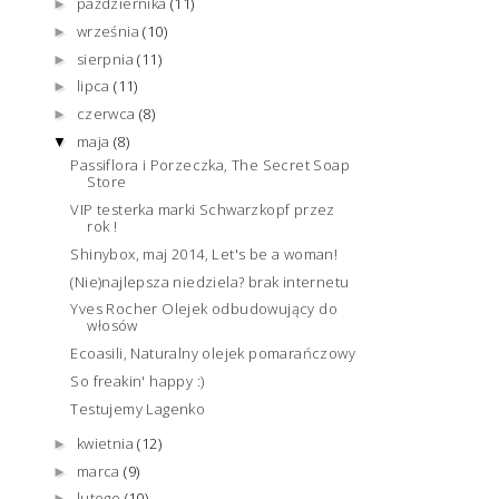
października
(11)
►
września
(10)
►
sierpnia
(11)
►
lipca
(11)
►
czerwca
(8)
►
maja
(8)
▼
Passiflora i Porzeczka, The Secret Soap
Store
VIP testerka marki Schwarzkopf przez
rok !
Shinybox, maj 2014, Let's be a woman!
(Nie)najlepsza niedziela? brak internetu
Yves Rocher Olejek odbudowujący do
włosów
Ecoasili, Naturalny olejek pomarańczowy
So freakin' happy :)
Testujemy Lagenko
kwietnia
(12)
►
marca
(9)
►
lutego
(10)
►