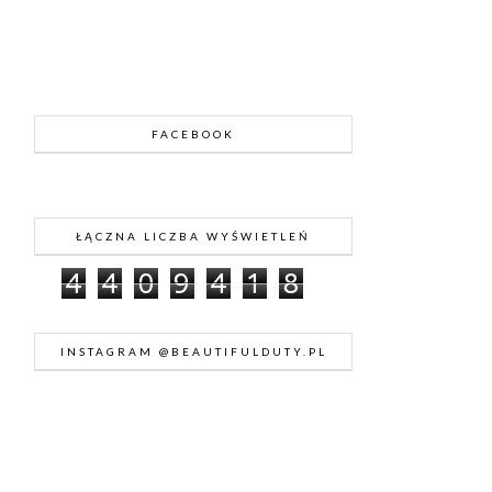
FACEBOOK
ŁĄCZNA LICZBA WYŚWIETLEŃ
4
4
0
9
4
1
8
INSTAGRAM @BEAUTIFULDUTY.PL