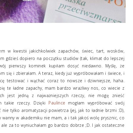
 w kwestii jakichkolwiek zapachów, świec, tart, wosków,
m gdzieś dopiero na początku studiów (tak, klimat do lepszej
Swój pierwszy kominek kupiłam dosyć niedawno. Myślę, że
m się i zbierałam. A teraz, kiedy już wypróbowałam i świece, i
chcę testować i wąchać coraz to nowsze i dziwniejsze, haha.
ubię te ładne zapachy, mam bardzo wrażliwy nos, co wiecie z
ch jest jedną z najważniejszych rzeczy, nie mogę znieść
m takie rzeczy. Dzięki
Paulince
mogłam wypróbować swój
nie tylko aromatyzacji powietrza (jej, jak to ładnie brzmi :D),
ety wanny w akademiku nie mam, a i tak jakoś wolę prysznic, co
, ale za to wyniuchałam go bardzo dobrze ;D. I jak ostateczne