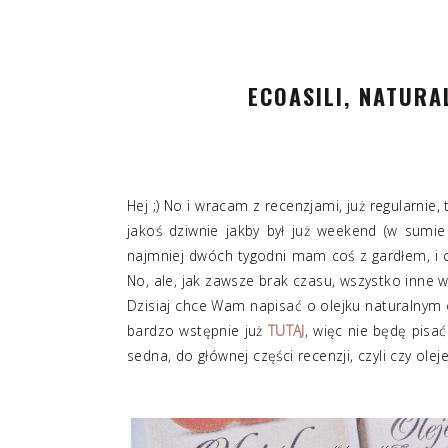
ECOASILI, NATUR
Hej ;) No i wracam z recenzjami, już regularnie, 
jakoś dziwnie jakby był już weekend (w sumi
najmniej dwóch tygodni mam coś z gardłem, i c
No, ale, jak zawsze brak czasu, wszystko inne w
Dzisiaj chce Wam napisać o olejku naturaln
bardzo wstępnie już
TUTAJ
, więc nie będę pisa
sedna, do głównej części recenzji, czyli czy olej