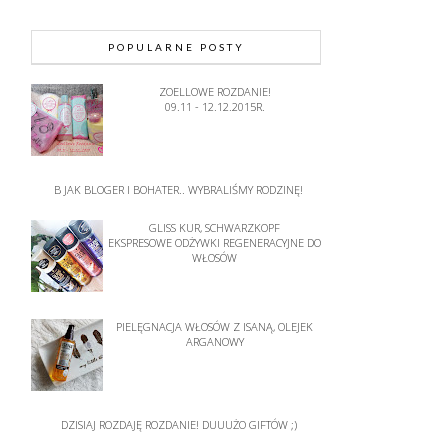
POPULARNE POSTY
ZOELLOWE ROZDANIE!
09.11 - 12.12.2015R.
B JAK BLOGER I BOHATER.. WYBRALIŚMY RODZINĘ!
GLISS KUR, SCHWARZKOPF
EKSPRESOWE ODŻYWKI REGENERACYJNE DO
WŁOSÓW
PIELĘGNACJA WŁOSÓW Z ISANĄ, OLEJEK
ARGANOWY
DZISIAJ ROZDAJĘ ROZDANIE! DUUUŻO GIFTÓW ;)