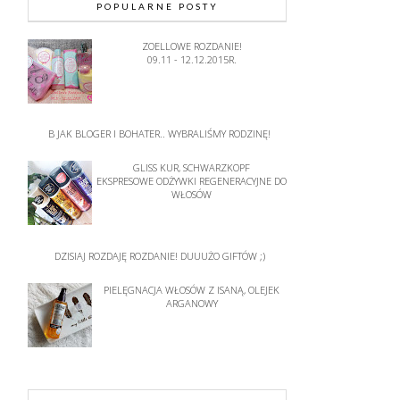
POPULARNE POSTY
ZOELLOWE ROZDANIE!
09.11 - 12.12.2015R.
B JAK BLOGER I BOHATER.. WYBRALIŚMY RODZINĘ!
GLISS KUR, SCHWARZKOPF
EKSPRESOWE ODŻYWKI REGENERACYJNE DO
WŁOSÓW
DZISIAJ ROZDAJĘ ROZDANIE! DUUUŻO GIFTÓW ;)
PIELĘGNACJA WŁOSÓW Z ISANĄ, OLEJEK
ARGANOWY