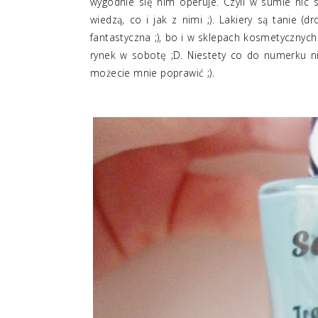
wygodnie się nim operuje. Czyli w sumie nic s
wiedzą, co i jak z nimi ;). Lakiery są tanie (d
fantastyczna ;), bo i w sklepach kosmetycznych 
rynek w sobotę ;D. Niestety co do numerku ni
możecie mnie poprawić ;).