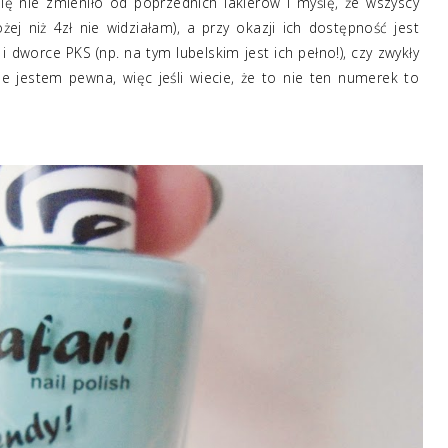
ię nie zmieniło od poprzednich lakierów i myślę, że wszyscy
rożej niż 4zł nie widziałam), a przy okazji ich dostępność jest
i dworce PKS (np. na tym lubelskim jest ich pełno!), czy zwykły
e jestem pewna, więc jeśli wiecie, że to nie ten numerek to