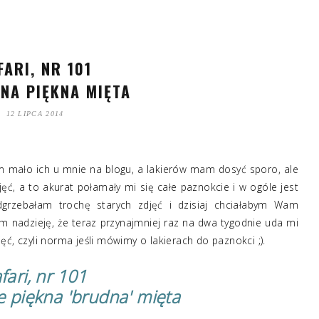
FARI, NR 101
TNA PIĘKNA MIĘTA
12 LIPCA 2014
 mało ich u mnie na blogu, a lakierów mam dosyć sporo, ale
ęć, a to akurat połamały mi się całe paznokcie i w ogóle jest
dgrzebałam trochę starych zdjęć i dzisiaj chciałabym Wam
Mam nadzieję, że teraz przynajmniej raz na dwa tygodnie uda mi
djęć, czyli norma jeśli mówimy o lakierach do paznokci ;).
fari, nr 101
e piękna 'brudna' mięta