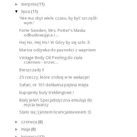
sierpnia
(11)
►
lipca
(11)
▼
'Nie ma zbyt wiele cza­su, by być szczęśli­
wym.'
Forte Sweden, Mrs. Potter's Maska
odbudowująca i ...
Hej Ho, Hej Ho ! W Góry by się szło :3
Mariza odżywka do paznokci z wapniem
Vintage Body Oil Peeling do ciała
cukrowo - orzec...
Bieszczady !!
25 rzeczy, które zrobię w te wakacje!
Safari, nr 101 delikatna piękna mięta
kupujemy buty trekkingowe !
Biały Jeleń Specjalistyczna emulsja do
mycia twarzy
Stało się ;) Jestem licencjateeeeem :D
czerwca
(8)
►
maja
(8)
►
kwietnia
(12)
►