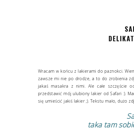
SA
DELIKA
Wracam w końcu z lakierami do paznokci. Wiem
zawsze mi nie po drodze, a to do zrobienia zdj
jakaś masakra z nimi. Ale całe szczęście o
przedstawić mój ulubiony lakier od Safari :). 
się umieścić jakiś lakier ;). Tekstu mało, dużo z
Sa
taka tam sobi