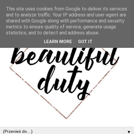
This site uses cookies from Google to deliver its services
and to analyze traffic. Your IP address and user-agent are
shared with Google along with performance and security
metrics to ensure quality of service, generate usage
statistics, and to detect and address abuse.
LEARN MORE
GOT IT
▼