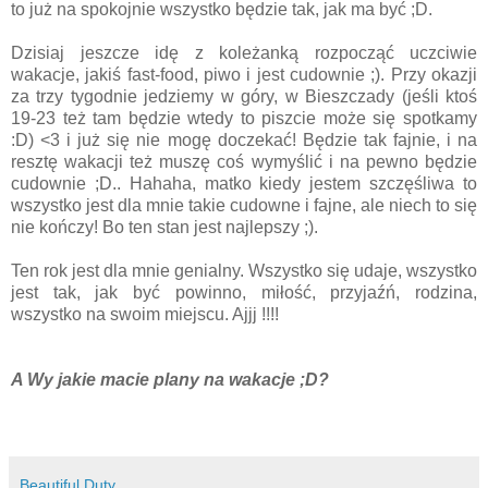
to już na spokojnie wszystko będzie tak, jak ma być ;D.
Dzisiaj jeszcze idę z koleżanką rozpocząć uczciwie
wakacje, jakiś fast-food, piwo i jest cudownie ;). Przy okazji
za trzy tygodnie jedziemy w góry, w Bieszczady (jeśli ktoś
19-23 też tam będzie wtedy to piszcie może się spotkamy
:D) <3 i już się nie mogę doczekać! Będzie tak fajnie, i na
resztę wakacji też muszę coś wymyślić i na pewno będzie
cudownie ;D.. Hahaha, matko kiedy jestem szczęśliwa to
wszystko jest dla mnie takie cudowne i fajne, ale niech to się
nie kończy! Bo ten stan jest najlepszy ;).
Ten rok jest dla mnie genialny. Wszystko się udaje, wszystko
jest tak, jak być powinno, miłość, przyjaźń, rodzina,
wszystko na swoim miejscu. Ajjj !!!!
A Wy jakie macie plany na wakacje ;D?
Beautiful Duty