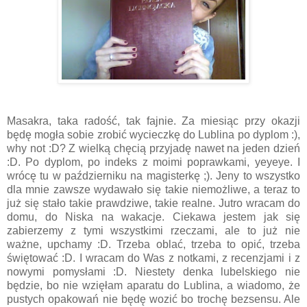
Masakra, taka radość, tak fajnie. Za miesiąc przy okazji
będę mogła sobie zrobić wycieczkę do Lublina po dyplom :),
why not :D? Z wielką chęcią przyjadę nawet na jeden dzień
:D. Po dyplom, po indeks z moimi poprawkami, yeyeye. I
wrócę tu w październiku na magisterkę ;). Jeny to wszystko
dla mnie zawsze wydawało się takie niemożliwe, a teraz to
już się stało takie prawdziwe, takie realne. Jutro wracam do
domu, do Niska na wakacje. Ciekawa jestem jak się
zabierzemy z tymi wszystkimi rzeczami, ale to już nie
ważne, upchamy :D. Trzeba oblać, trzeba to opić, trzeba
świętować :D. I wracam do Was z notkami, z recenzjami i z
nowymi pomysłami :D. Niestety denka lubelskiego nie
będzie, bo nie wzięłam aparatu do Lublina, a wiadomo, że
pustych opakowań nie będę wozić bo trochę bezsensu. Ale