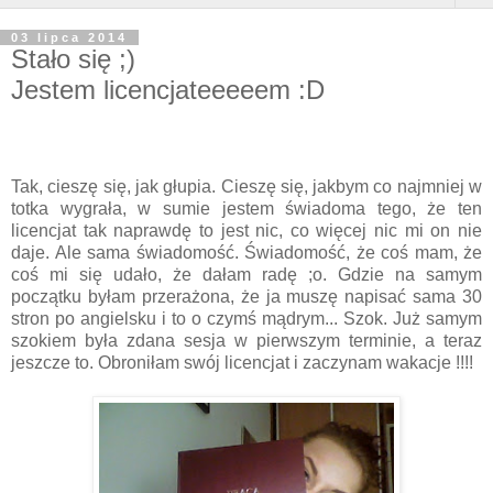
03 lipca 2014
Stało się ;)
Jestem licencjateeeeem :D
Tak, cieszę się, jak głupia. Cieszę się, jakbym co najmniej w
totka wygrała, w sumie jestem świadoma tego, że ten
licencjat tak naprawdę to jest nic, co więcej nic mi on nie
daje. Ale sama świadomość. Świadomość, że coś mam, że
coś mi się udało, że dałam radę ;o. Gdzie na samym
początku byłam przerażona, że ja muszę napisać sama 30
stron po angielsku i to o czymś mądrym... Szok. Już samym
szokiem była zdana sesja w pierwszym terminie, a teraz
jeszcze to. Obroniłam swój licencjat i zaczynam wakacje !!!!