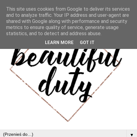
This site uses cookies from Google to deliver its services
and to analyze traffic. Your IP address and user-agent are
shared with Google along with performance and security
metrics to ensure quality of service, generate usage
statistics, and to detect and address abuse.
LEARN MORE
GOT IT
▼