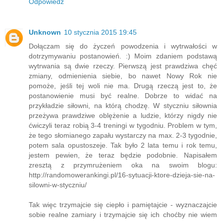
Odpowiedz
Unknown
10 stycznia 2015 19:45
Dołączam się do życzeń powodzenia i wytrwałości w
dotrzymywaniu postanowień. :) Moim zdaniem podstawą
wytrwania są dwie rzeczy. Pierwszą jest prawdziwa chęć
zmiany, odmienienia siebie, bo nawet Nowy Rok nie
pomoże, jeśli tej woli nie ma. Drugą rzeczą jest to, że
postanowienie musi być realne. Dobrze to widać na
przykładzie siłowni, na którą chodzę. W styczniu siłownia
przeżywa prawdziwe oblężenie a ludzie, którzy nigdy nie
ćwiczyli teraz robią 3-4 treningi w tygodniu. Problem w tym,
że tego słomianego zapału wystarczy na max. 2-3 tygodnie,
potem sala opustoszeje. Tak było 2 lata temu i rok temu,
jestem pewien, że teraz będzie podobnie. Napisałem
zresztą z przymrużeniem oka na swoim blogu:
http://randomowerankingi.pl/16-sytuacji-ktore-dzieja-sie-na-
silowni-w-styczniu/
Tak więc trzymajcie się ciepło i pamiętajcie - wyznaczajcie
sobie realne zamiary i trzymajcie się ich choćby nie wiem