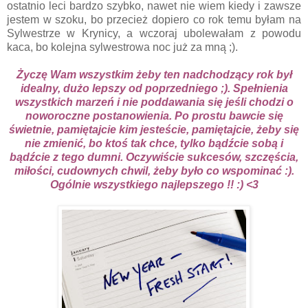
ostatnio leci bardzo szybko, nawet nie wiem kiedy i zawsze
jestem w szoku, bo przecież dopiero co rok temu byłam na
Sylwestrze w Krynicy, a wczoraj ubolewałam z powodu
kaca, bo kolejna sylwestrowa noc już za mną ;).
Życzę Wam wszystkim żeby ten nadchodzący rok był
idealny, dużo lepszy od poprzedniego ;). Spełnienia
wszystkich marzeń i nie poddawania się jeśli chodzi o
noworoczne postanowienia. Po prostu bawcie się
świetnie, pamiętajcie kim jesteście, pamiętajcie, żeby się
nie zmienić, bo ktoś tak chce, tylko bądźcie sobą i
bądźcie z tego dumni. Oczywiście sukcesów, szczęścia,
miłości, cudownych chwil, żeby było co wspominać :).
Ogólnie wszystkiego najlepszego !! :) <3