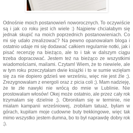
Odnośnie moich postanowień noworocznych. To oczywiście
są i jak co roku jest ich wiele :) Najpierw chciałabym się
jednak skupić na moich poprzednich postanowieniach. Co
mi się udało zrealizować? Na pewno opanowałam bloga i
ostatnio udaje mi się dodawać całkiem regularnie notki, jak i
pisać recenzję na bieżąco, ale to i tak w dalszym ciągu
trzeba dopracować. Jestem też na bieżąco ze wszystkimi
wiadomościami, mailami. Czytam! Wiem, że to niewiele, ale
w tym roku przeczytałam dwie książki i to w sumie wzięłam
się za nie dopiero gdzieś we wrześniu, więc nie jest źle ;).
Zrezygnowałam z energoli oraz z picia coli ;). Mam nadzieję,
że te złe nawyki nie wrócą do mnie w Lublinie. Nie
prostowałam włosów! Okej może ostatnio, ale przez cały rok
trzymałam się dzielnie ;). Obroniłam się w terminie, nie
miałam kampanii wrześniowej, zrobiłam tatuaż, byłam w
górach, kupiłam moje cudowne buty trekkingowe, więc tak
mimo wszystko jestem dumna, bo to był naprawdę dobry rok
;).