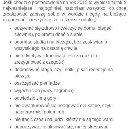
Jeśli chodzi o postanowienia na rok 2015 to wypiszę tu takie
najważniejsze i najogólniej, natomiast wszystko, co chcę
zrealizować zapiszę sobie w wordzie i będę na bieżąco
uzupełniać i cieszyć się, że coś mi się udało ;)
odżywiać się zdrowo i ćwiczyć (w domu, biegać,
siłownia), po prostu dbać o siebie
ogarniać studia i na bieżąco, bez zostawiania
wszystkiego na ostatnią chwilę
nie odwoływać korków, a jeśli za dużo to
zrezygnować z czegoś ;)
dopracować bloga, czyli notki, pisać recenzje na
bieżąco
oszczędzać pieniądze
wyjechać do pracy zagranicę
odwiedzić zimą góry !
nie awanturować się, reagować delikatnie, czyli
najpierw myśl potem rób
nie tracić czasu na ludzi, którzy nie są tego warci
odpoczywać, relaksować się, mniej stresować