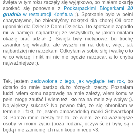
święta w tym roku zaczęły się wyjątkowo, bo miałam okazję
spotkać się ponownie z
Podkarpackimi Blogerkami
20
grudnia
w restauracji Konfitura
;). Spotkanie było w pełni
charytatywne, bo zbierałyśmy nakrętki dla chorej Oli oraz
upominki dla Dzieci z Domu Dziecka. I to spotkanie zapadło
mi w pamięci najbardziej ze wszystkich, w jakich miałam
okazję brać udział ;). Święta były nietypowe, bo trochę
awantur się wkradło, ale wyszło mi na dobre, więc, jak
najbardziej nie narzekam. Odkryłam w sobie siłę i walkę o to
w co wierzę i nikt mi nic nie będzie narzucał, a to chyba
najważniejsze ;).
Tak, jestem
zadowolona z tego, jak wyglądał ten rok,
bo
dotarło do mnie bardzo dużo różnych rzeczy. Poznałam
ludzi, wiem komu naprawdę na mnie zależy, wiem komu w
pełni mogę zaufać i wiem też, kto ma na mnie zły wpływ ;).
Największy sukces? Na pewno fakt, że się obroniłam w
terminie i fakt, że jestem ambasadorką marki Schwarzkopf
:3. Bardzo mnie cieszy też to, że wiem, że najważniejsze
osoby w moim życiu (poza rodziną oczywiście) były, są i
będą i nie zamienię ich na nikogo innego <3.