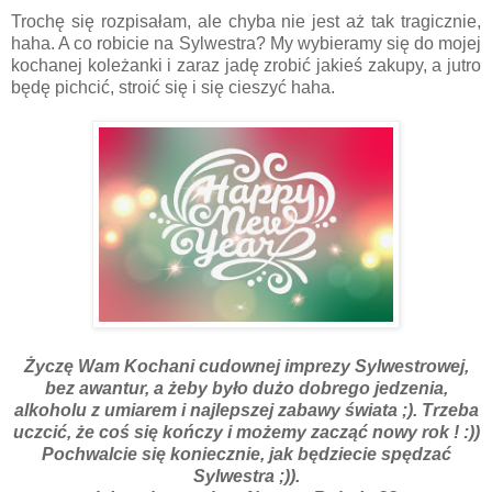
Trochę się rozpisałam, ale chyba nie jest aż tak tragicznie,
haha. A co robicie na Sylwestra? My wybieramy się do mojej
kochanej koleżanki i zaraz jadę zrobić jakieś zakupy, a jutro
będę pichcić, stroić się i się cieszyć haha.
Życzę Wam Kochani cudownej imprezy Sylwestrowej,
bez awantur, a żeby było dużo dobrego jedzenia,
alkoholu z umiarem i najlepszej zabawy świata ;). Trzeba
uczcić, że coś się kończy i możemy zacząć nowy rok ! :))
Pochwalcie się koniecznie, jak będziecie spędzać
Sylwestra ;)).