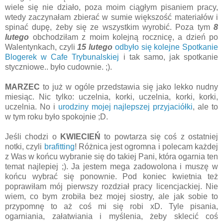
wiele się nie działo, poza moim ciągłym pisaniem pracy,
wtedy zaczynałam zbierać w sumie większość materiałów i
spinać dupę, żeby się ze wszystkim wyrobić. Poza tym
8
lutego
obchodziłam z moim kolejną rocznicę, a dzień po
Walentynkach, czyli
15 lutego
odbyło się kolejne Spotkanie
Blogerek w Cafe Trybunalskiej
i tak samo, jak spotkanie
styczniowe.. było cudownie. ;).
MARZEC
to już w ogóle przedstawia się jako lekko nudny
miesiąc. Nic tylko: uczelnia, korki, uczelnia, korki, korki,
uczelnia. No i
urodziny mojej najlepszej przyjaciółki
, ale to
w tym roku było spokojnie ;D.
Jeśli chodzi o
KWIECIEŃ
to powtarza się coś z ostatniej
notki, czyli
brafitting
! Różnica jest ogromna i polecam każdej
z Was w końcu wybranie się do takiej Pani, która ogarnia ten
temat najlepiej ;). Ja jestem mega zadowolona i muszę w
końcu wybrać się ponownie. Pod koniec kwietnia też
poprawiłam mój pierwszy rozdział pracy licencjackiej. Nie
wiem, co bym zrobiła bez mojej siostry, ale jak sobie to
przypomnę to aż coś mi się robi xD. Tyle pisania,
ogarniania, załatwiania i myślenia, żeby sklecić coś