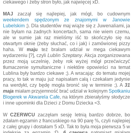
ciekawego i żeby stron było, jak najwięcej xD.
MAJ
zaczął się najlepiej, jak mógł, bo cudownym
weekendem spędzonym ze znajomymi w Janowie
Lubelskim
;). Dla studentów maj wiąże się z Juwenaliami, ja
nie byłam na żadnych koncertach, sama nie wiem czemu,
ale w sumie jak raz mieliśmy iść to skończyło się na
otwartym oknie (żeby słuchać, co i jak) i zamówionej pizzy
haha. W
maju
też brałam udział w mega ciekawym
wydarzeniu [?], czyli
Lublin Szeptany
. Akcja zorganizowana
przez moją uczelnię, żeby rok wyżej mógł przećwiczyć
tłumaczenie symultaniczne i niektóre opowieści na temat
Lublina były bardzo ciekawe ;). A wracając do tematu mojej
pracy, to tak w maju już napisałam całą i czekałam jedynie
na werdykt, czy będę mogła bronić się w terminie ;). A
31
maja
miałam przyjemność brać udział w kolejnym
Spotkaniu
Blogerek w Akwarela Cafe
, na którym zbierałyśmy słodycze
i inne upominki dla Dzieci z Domu Dziecka <3.
W
CZERWCU
zaczęłam sesję letnią bardzo dobrze, bo
zdałam egzamin z francuskiego na 90 parę %, czyli najlepiej
z całej grupy i dostałam 5 xD. Tak to była moja pierwsza 5 w
indeksie za egzamin ;D.
6 czerwca
natomiast miałam