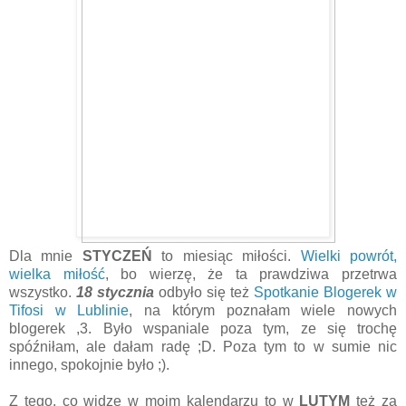
Dla mnie
STYCZEŃ
to miesiąc miłości.
Wielki powrót,
wielka miłość
, bo wierzę, że ta prawdziwa przetrwa
wszystko.
18 stycznia
odbyło się też
Spotkanie Blogerek w
Tifosi w Lublinie
, na którym poznałam wiele nowych
blogerek ,3. Było wspaniale poza tym, ze się trochę
spóźniłam, ale dałam radę ;D. Poza tym to w sumie nic
innego, spokojnie było ;).
Z tego, co widzę w moim kalendarzu to w
LUTYM
też za