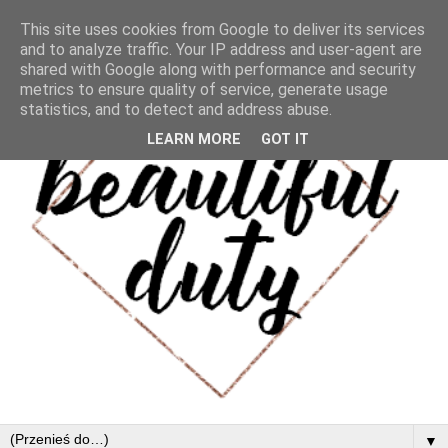
This site uses cookies from Google to deliver its services
and to analyze traffic. Your IP address and user-agent are
shared with Google along with performance and security
metrics to ensure quality of service, generate usage
statistics, and to detect and address abuse.
LEARN MORE
GOT IT
▼