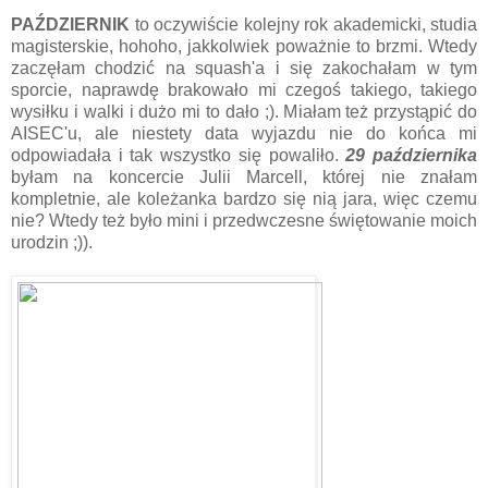
PAŹDZIERNIK
to oczywiście kolejny rok akademicki, studia
magisterskie, hohoho, jakkolwiek poważnie to brzmi. Wtedy
zaczęłam chodzić na squash'a i się zakochałam w tym
sporcie, naprawdę brakowało mi czegoś takiego, takiego
wysiłku i walki i dużo mi to dało ;). Miałam też przystąpić do
AISEC'u, ale niestety data wyjazdu nie do końca mi
odpowiadała i tak wszystko się powaliło.
29 października
byłam na koncercie Julii Marcell, której nie znałam
kompletnie, ale koleżanka bardzo się nią jara, więc czemu
nie? Wtedy też było mini i przedwczesne świętowanie moich
urodzin ;)).