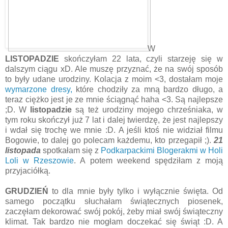
W
LISTOPADZIE
skończyłam 22 lata, czyli starzeję się w
dalszym ciągu xD. Ale muszę przyznać, że na swój sposób
to były udane urodziny. Kolacja z moim <3, dostałam moje
wymarzone dresy,
które chodziły za mną bardzo długo, a
teraz ciężko jest je ze mnie ściągnąć haha <3. Są najlepsze
;D. W
listopadzie
są też urodziny mojego chrześniaka, w
tym roku skończył już 7 lat i dalej twierdzę, że jest najlepszy
i wdał się trochę we mnie :D. A jeśli ktoś nie widział filmu
Bogowie, to dalej go polecam każdemu, kto przegapił ;).
21
listopada
spotkałam się z
Podkarpackimi Blogerakmi w Holi
Loli w Rzeszowie
. A potem weekend spędziłam z moją
przyjaciółką.
GRUDZIEŃ
to dla mnie były tylko i wyłącznie święta. Od
samego początku słuchałam świątecznych piosenek,
zaczęłam dekorować swój pokój, żeby miał swój świąteczny
klimat. Tak bardzo nie mogłam doczekać się świąt :D. A