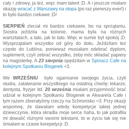
cały i zdrowy, ja też, więc mam talent ;D. A i jeszcze miałam
okazję
wracać z Warszawy na stopa
(po raz pierwszy ever!) i
to było bardzo ciekawe ;D/
SIERPIEŃ
zleciał mi bardzo ciekawie, bo na sprzątaniu.
Siostra jeździła na kolonie, mama była na różnych
warsztatach, a tato, jak to tato. Więc w sumie był spokój ;D.
Wysprzątałam wszystko od góry do dołu. Jeździłam też
często do Lublina, ponieważ musiałam odebrać dyplom,
suplement, czyli zebrać wszystko, żeby móc składać papiery
na magisterkę. A
23 sierpnia
spędziłam w
Spinacz Cafe na
kolejnym Spotkaniu Blogerek
<3.
We
WRZEŚNIU
było ogarnianie swojego życia, czyli
studia, załatwianie wszystkiego na ostatnią chwilę: lekarze,
dentysta, fryzjer itd.
20 września
miałam przyjemność brać
udział w kolejnym Spotkaniu Blogerek w Akwarela Cafe i
tym razem zbierałyśmy rzeczy na Schronisko <3. Przy okazji
wspomnę, że dawałam wtedy korepetycje takiej jednej
dziewczynie, która skradła moje serce haha, to jak potrafiła
mi dowalić różnymi swoimi tekstami, to w życiu tak się nie
śmiałam w czasie korepetycji :D.