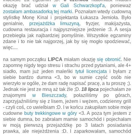
okazję brać udział
w Gali Schwarzkopf'a
, ponieważ
zostałam ambasadorką tej marki
. Poznałam wtedy cudowną
stylistkę Monę Kinal i projektanta Łukasza Jemioła. Było
genialnie,
przejażdżka limuzyną,
fryzjer, makijażysta,
cudowna restauracja i najpyszniejsze jedzenie :3. A sesja
przebiegła jak najbardziej pomyślnie. Wszystkie egzaminy
zdane i to nie tak najgorzej, jak by się mogło spodziewać,
więc....
na samym początku
LIPCA
miałam okazję
się obronić
. Nie
zapomnę nigdy tego stresu i strachu przed pytaniami, ale 4+
siadło, mam już jeden maleńki
tytuł licencjata
i byłam z
siebie bardzo dumna <3, bo w sumie część osób nie
wierzyło w ogóle, że dam radę napisać pracę, a tu proszę ;).
Jednak nie jest ze mną aż tak źle ;D.
18 lipca
pojechałam ze
znajomymi
w Bieszczady
, połaziliśmy po górach,
zaprzyjaźniliśmy się z lisem, jeżem i wężem, codzienny grill
- czyli coś, co uwielbiam :D. I w końcu zakupiłam sobie moje
cudowne
buty trekkingowe w góry
<3. A poza tym jestem z
siebie dumna, bo zabrałam mamie samochód i pojechałam
w moją pierwszą przejażdżkę po 3 latach posiadania
prawka, ale niejeżdżenia :D. I zaparkowałam, samochód