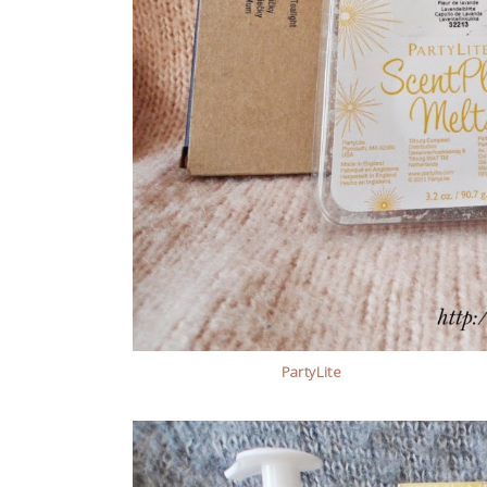
Pachnące
PartyLite
: świeczki Tealight,