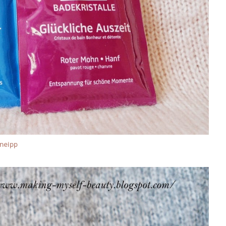
neipp
: kryształki do kąpieli.