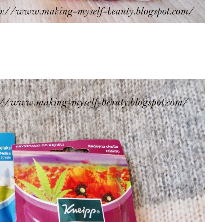
-ujędrniające, Ultradelikatny krem do depilacji miejsc wrażliwych,
ojący balsam-kompres po depilacji, Arganowa odżywka 8w1 i Fluid
ugotrwale matujący