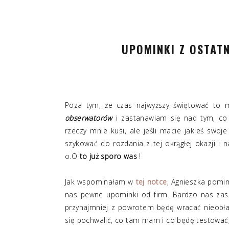
UPOMINKI Z OSTATN
Poza tym, że czas najwyższy świętować to m
obserwatorów
i zastanawiam się nad tym, co 
rzeczy mnie kusi, ale jeśli macie jakieś swoj
szykować do rozdania z tej okrągłej okazji i n
o.O
to już sporo was
!
Jak wspominałam w
tej notce
, Agnieszka pomi
nas pewne upominki od firm. Bardzo nas zasko
przynajmniej z powrotem będę wracać nieobład
się pochwalić, co tam mam i co będę testować, 