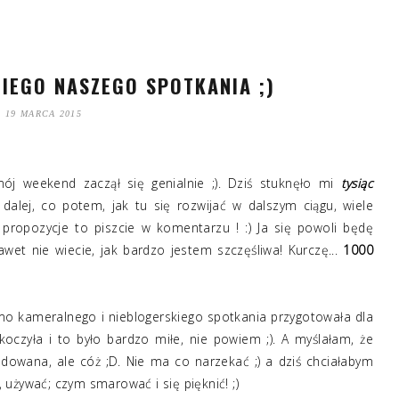
IEGO NASZEGO SPOTKANIA ;)
19 MARCA 2015
ój weekend zaczął się genialnie ;). Dziś stuknęło mi
tysiąc
dalej, co potem, jak tu się rozwijać w dalszym ciągu, wiele
e propozycje to piszcie w komentarzu ! :) Ja się powoli będę
awet nie wiecie, jak bardzo jestem szczęśliwa! Kurczę...
1000
mo kameralnego i nieblogerskiego spotkania przygotowała dla
czyła i to było bardzo miłe, nie powiem ;). A myślałam, że
owana, ale cóż ;D. Nie ma co narzekać ;) a dziś chciałabym
używać; czym smarować i się pięknić! ;)