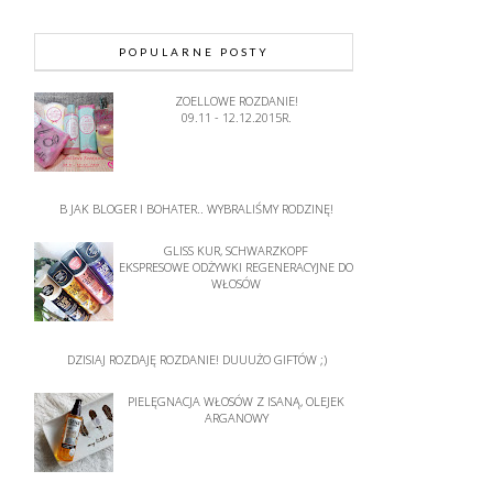
POPULARNE POSTY
ZOELLOWE ROZDANIE!
09.11 - 12.12.2015R.
B JAK BLOGER I BOHATER.. WYBRALIŚMY RODZINĘ!
GLISS KUR, SCHWARZKOPF
EKSPRESOWE ODŻYWKI REGENERACYJNE DO
WŁOSÓW
DZISIAJ ROZDAJĘ ROZDANIE! DUUUŻO GIFTÓW ;)
PIELĘGNACJA WŁOSÓW Z ISANĄ, OLEJEK
ARGANOWY