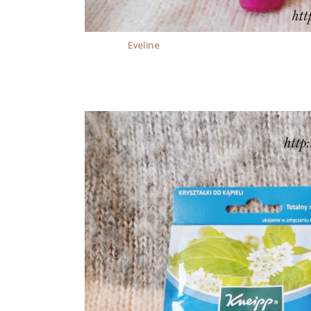
Cuda od
Eveline
: Serum intensywnie wyszczuplająco
Ultradelikatny nawilżający krem do depilacji, K
dł