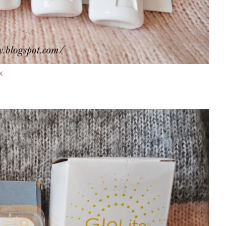
X
, które już znam: zestaw pielęgnacyjny, zestaw regenerujący.