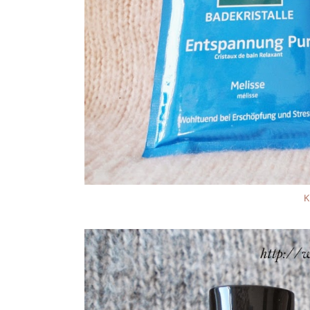
Od marki
K