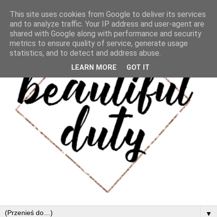
This site uses cookies from Google to deliver its services
and to analyze traffic. Your IP address and user-agent are
shared with Google along with performance and security
metrics to ensure quality of service, generate usage
statistics, and to detect and address abuse.
LEARN MORE
GOT IT
▼