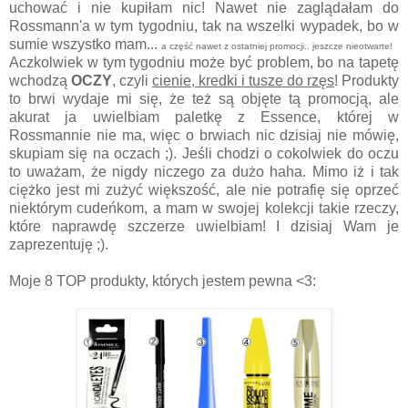
uchować i nie kupiłam nic! Nawet nie zaglądałam do
Rossmann'a w tym tygodniu, tak na wszelki wypadek, bo w
sumie wszystko mam...
a część nawet z ostatniej promocji.. jeszcze nieotwarte!
Aczkolwiek w tym tygodniu może być problem, bo na tapetę
wchodzą
OCZY
, czyli
cienie, kredki i tusze do rzęs
! Produkty
to brwi wydaje mi się, że też są objęte tą promocją, ale
akurat ja uwielbiam paletkę z Essence, której w
Rossmannie nie ma, więc o brwiach nic dzisiaj nie mówię,
skupiam się na oczach ;). Jeśli chodzi o cokolwiek do oczu
to uważam, że nigdy niczego za dużo haha. Mimo iż i tak
ciężko jest mi zużyć większość, ale nie potrafię się oprzeć
niektórym cudeńkom, a mam w swojej kolekcji takie rzeczy,
które naprawdę szczerze uwielbiam! I dzisiaj Wam je
zaprezentuję ;).
Moje 8 TOP produkty, których jestem pewna <3: