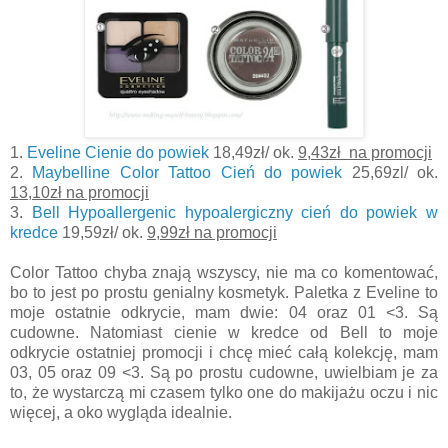
1.
Eveline Cienie do powiek
18,49zł/ ok.
9,43zł na promocji
2.
Maybelline Color Tattoo Cień do powiek
25,69zl/ ok.
13,10zł na promocji
3.
Bell Hypoallergenic hypoalergiczny cień do powiek w
kredce
19,59zł/ ok.
9,99zł na promocji
Color Tattoo chyba znają wszyscy, nie ma co komentować,
bo to jest po prostu genialny kosmetyk. Paletka z Eveline to
moje ostatnie odkrycie, mam dwie: 04 oraz 01 <3. Są
cudowne. Natomiast cienie w kredce od Bell to moje
odkrycie ostatniej promocji i chcę mieć całą kolekcję, mam
03, 05 oraz 09 <3. Są po prostu cudowne, uwielbiam je za
to, że wystarczą mi czasem tylko one do makijażu oczu i nic
więcej, a oko wygląda idealnie.