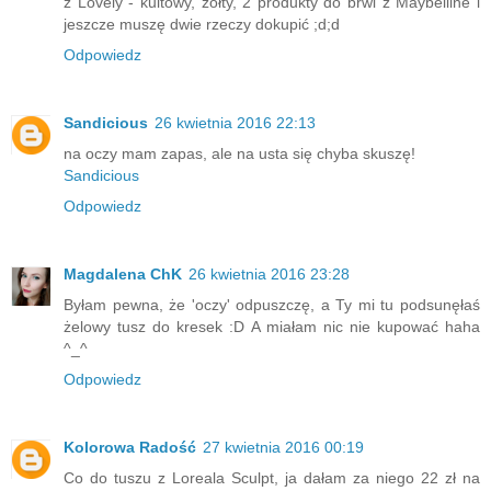
z Lovely - kultowy, żółty, 2 produkty do brwi z Maybelline i
jeszcze muszę dwie rzeczy dokupić ;d;d
Odpowiedz
Sandicious
26 kwietnia 2016 22:13
na oczy mam zapas, ale na usta się chyba skuszę!
Sandicious
Odpowiedz
Magdalena ChK
26 kwietnia 2016 23:28
Byłam pewna, że 'oczy' odpuszczę, a Ty mi tu podsunęłaś
żelowy tusz do kresek :D A miałam nic nie kupować haha
^_^
Odpowiedz
Kolorowa Radość
27 kwietnia 2016 00:19
Co do tuszu z Loreala Sculpt, ja dałam za niego 22 zł na