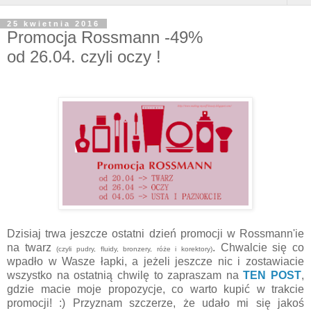
25 kwietnia 2016
Promocja Rossmann -49%
od 26.04. czyli oczy !
Dzisiaj trwa jeszcze ostatni dzień promocji w Rossmann'ie
na twarz
. Chwalcie się co
(czyli pudry, fluidy, bronzery, róże i korektory)
wpadło w Wasze łapki, a jeżeli jeszcze nic i zostawiacie
wszystko na ostatnią chwilę to zapraszam na
TEN POST
,
gdzie macie moje propozycje, co warto kupić w trakcie
promocji! :) Przyznam szczerze, że udało mi się jakoś