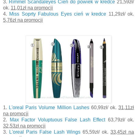
3.
Rimmel Scandaleyes Cień do powiek w kredce
21,59zł/
ok.
11,01zł na promocji
4.
Miss Soprty Fabulous Eyes cień w kredce
11,29zł/ ok.
5,76zł na promocji
1.
L'oreal Paris Volume Million Lashes
60,99zł/ ok.
31,11zł
na promocji
2.
Max Factor Voluptuous False Lash Effect
63,79zł/ ok.
32,53zł na promocji
3.
L'oreal Paris False Lash Wings
65,59zł/ ok.
33,45zł na