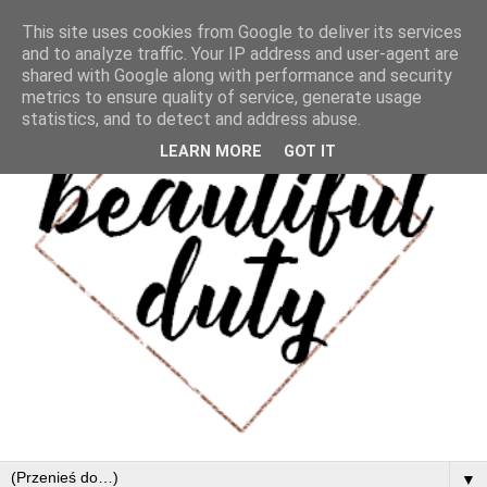
This site uses cookies from Google to deliver its services
and to analyze traffic. Your IP address and user-agent are
shared with Google along with performance and security
metrics to ensure quality of service, generate usage
statistics, and to detect and address abuse.
LEARN MORE
GOT IT
▼