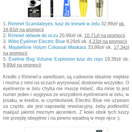
1.
Rimmel Scandaleyes, tusz do kresek w żelu
32,99zł/
ok.
16,83zł na promocji
2.
Rimmel ołówek do oczu
20,99zł/ ok.
10,71zł na promocji
3.
Wibo Eyeliner Electric Blue
8,29zł/ ok.
4,23zł na promocji
4.
Maybelline Volum Colossal Maskara
33,99zł/ ok.
17,34zł
na promocji
5.
Eveline Bog Volume Explosion tusz do rzęs
19,39zł/ ok.
9,89zł na promocji
Kredki z Rimmel'a uwielbiam, są cudownie idealnie miękkie
i można z nimi na oczach wyrysować dosłownie wszystko. O
eyelinerze w żelu chyba nie muszę mówić, dla mnie to jest
numer jeden i wygrywa ze wszystkimi eyelinerami w żelu, w
pisaku, w kredce, w czymkolwiek. Electric Blue nie używam
za często, ale jest naprawdę rewelacyjny, żeby podkreślić
makijaż jakimś mocnym akcentem. Z kolei obok tych tuszy
nie przejdę obojętnie i na pewno wpadną w moje ręce :).