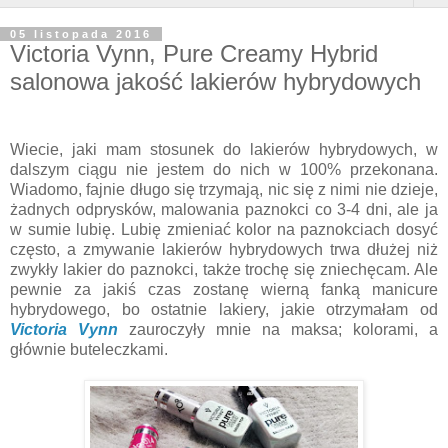
05 listopada 2016
Victoria Vynn, Pure Creamy Hybrid
salonowa jakość lakierów hybrydowych
Wiecie, jaki mam stosunek do lakierów hybrydowych, w
dalszym ciągu nie jestem do nich w 100% przekonana.
Wiadomo, fajnie długo się trzymają, nic się z nimi nie dzieje,
żadnych odprysków, malowania paznokci co 3-4 dni, ale ja
w sumie lubię. Lubię zmieniać kolor na paznokciach dosyć
często, a zmywanie lakierów hybrydowych trwa dłużej niż
zwykły lakier do paznokci, także trochę się zniechęcam. Ale
pewnie za jakiś czas zostanę wierną fanką manicure
hybrydowego, bo ostatnie lakiery, jakie otrzymałam od
Victoria Vynn
zauroczyły mnie na maksa; kolorami, a
głównie buteleczkami.