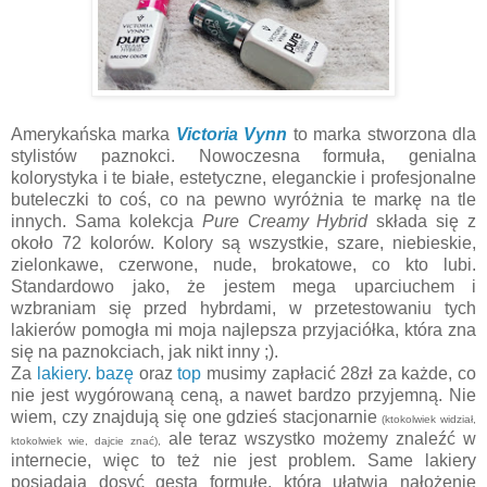
Amerykańska marka
Victoria Vynn
to marka stworzona dla
stylistów paznokci. Nowoczesna formuła, genialna
kolorystyka i te białe, estetyczne, eleganckie i profesjonalne
buteleczki to coś, co na pewno wyróżnia te markę na tle
innych. Sama kolekcja
Pure Creamy Hybrid
składa się z
około 72 kolorów. Kolory są wszystkie, szare, niebieskie,
zielonkawe, czerwone, nude, brokatowe, co kto lubi.
Standardowo jako, że jestem mega uparciuchem i
wzbraniam się przed hybrdami, w przetestowaniu tych
lakierów pomogła mi moja najlepsza przyjaciółka, która zna
się na paznokciach, jak nikt inny ;).
Za
lakiery
.
bazę
oraz
top
musimy zapłacić 28zł za każde, co
nie jest wygórowaną ceną, a nawet bardzo przyjemną. Nie
wiem, czy znajdują się one gdzieś stacjonarnie
(ktokolwiek widział,
ale teraz wszystko możemy znaleźć w
ktokolwiek wie, dajcie znać),
internecie, więc to też nie jest problem. Same lakiery
posiadają dosyć gęstą formułę, która ułatwia nałożenie