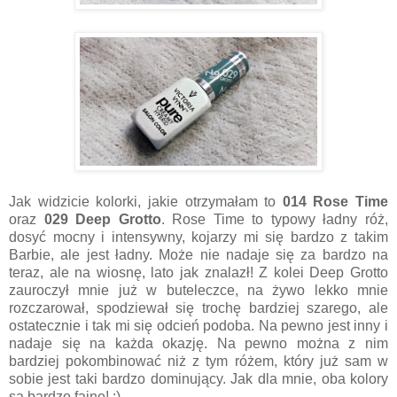
Jak widzicie kolorki, jakie otrzymałam to
014 Rose Time
oraz
029 Deep Grotto
. Rose Time to typowy ładny róż,
dosyć mocny i intensywny, kojarzy mi się bardzo z takim
Barbie, ale jest ładny. Może nie nadaje się za bardzo na
teraz, ale na wiosnę, lato jak znalazł! Z kolei Deep Grotto
zauroczył mnie już w buteleczce, na żywo lekko mnie
rozczarował, spodziewał się trochę bardziej szarego, ale
ostatecznie i tak mi się odcień podoba. Na pewno jest inny i
nadaje się na każda okazję. Na pewno można z nim
bardziej pokombinować niż z tym różem, który już sam w
sobie jest taki bardzo dominujący. Jak dla mnie, oba kolory
są bardzo fajne! :)