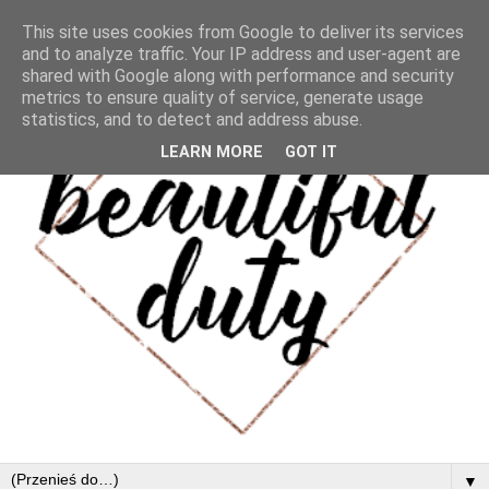
This site uses cookies from Google to deliver its services
and to analyze traffic. Your IP address and user-agent are
shared with Google along with performance and security
metrics to ensure quality of service, generate usage
statistics, and to detect and address abuse.
LEARN MORE
GOT IT
▼