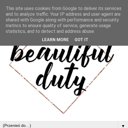
This site uses cookies from Google to deliver its services
and to analyze traffic. Your IP address and user-agent are
shared with Google along with performance and security
metrics to ensure quality of service, generate usage
statistics, and to detect and address abuse.
LEARN MORE
GOT IT
▼