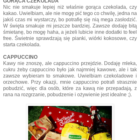
GORĄCA CZEKOLADA
Nic nie smakuje lepiej niż właśnie gorąca czekolada, czy
kakao. Uwielbiam, ale nie mogę pić tego co chwilę, jedna na
jakiś czas mi wystarczy, bo potrafię się nią mega zasłodzić.
W święta smakuje mi jeszcze bardziej. Zawsze dodaję bitą
śmietanę, bo mogę haha, a jeżeli lubicie inne dodatki to feel
free. Świetnie sprawdzają się pianki, wiórki kokosowe, czy
starta czekolada.
CAPPUCCINO
Kawy nie znoszę, ale cappuccino przejdzie. Dodaję mleka,
cukru żeby cappuccino było jak najmniej kawowe, ale i tak
zawsze wybieram to smakowe. Uwielbiam czekoladowe i
orzechowe. Przy okazji, mnie cappuccino potrafi strasznie
pobudzić, więc dla osób, które za kawą nie przepadają, z
rana na rozgrzanie, pobudzenie i ożywienie jest idealne ;).