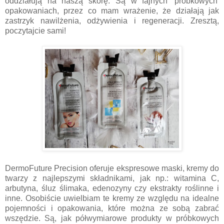
oddziałują na naszą skórę. Są w fajnych 'próbkowych'
opakowaniach, przez co mam wrażenie, że działają jak
zastrzyk nawilżenia, odżywienia i regeneracji. Zresztą,
poczytajcie sami!
DermoFuture Precision oferuje ekspresowe maski, kremy do
twarzy z najlepszymi składnikami, jak np.: witamina C,
arbutyna, śluz ślimaka, edenozyny czy ekstrakty roślinne i
inne. Osobiście uwielbiam te kremy ze względu na idealne
pojemności i opakowania, które można ze sobą zabrać
wszędzie. Są, jak półwymiarowe produkty w próbkowych