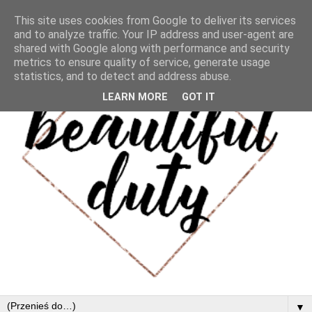
This site uses cookies from Google to deliver its services
and to analyze traffic. Your IP address and user-agent are
shared with Google along with performance and security
metrics to ensure quality of service, generate usage
statistics, and to detect and address abuse.
LEARN MORE
GOT IT
▼