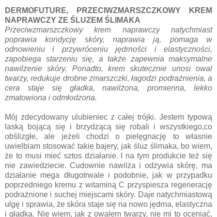
DERMOFUTURE, PRZECIWZMARSZCZKOWY KREM
NAPRAWCZY ZE ŚLUZEM ŚLIMAKA
Przeciwzmarszczkowy krem naprawczy natychmiast
poprawia kondycję skóry, naprawia ją, pomaga w
odnowieniu i przywróceniu jędrności i elastyczności,
zapobiega starzeniu się, a także zapewnia maksymalne
nawilżenie skóry. Ponadto, krem skutecznie unosi owal
twarzy, redukuje drobne zmarszczki, łagodzi podrażnienia, a
cera staje się gładka, nawilżona, promienna, lekko
zmatowiona i odmłodzona.
Mój zdecydowany ulubieniec z całej trójki. Jestem typową
laską bojącą się i brzydzącą się robali i wszystkiego,co
obślizgłe, ale jeżeli chodzi o pielęgnację to własnie
uwielbiam stosować takie bajery, jak śluz ślimaka, bo wiem,
że to musi mieć sztos działanie. I na tym produkcie też się
nie zawiedziecie. Cudownie nawilża i odżywia skórę, ma
działanie mega długotrwale i podobnie, jak w przypadku
poprzedniego kremu z witaminą C przyspiesza regenerację
podrażnione i suchej miejscami skóry. Daje natychmiastową
ulgę i sprawia, że skóra staje się na nowo jędrna, elastyczna
i gładka. Nie wiem, jak z owalem twarzy, nie mi to oceniać,