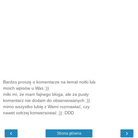
Bardzo proszę o komentarze na temat notki lub
moich wpisów u Was ;))
miło mi, że mam fajnego bloga, ale za pusty
komentarz nie dodam do obserwowanych ;))
mimo wszystko lubię z Wami rozmawiać, czy
nawet ostrzej konwersować ;)) :DDD
‹
›
Strona główna