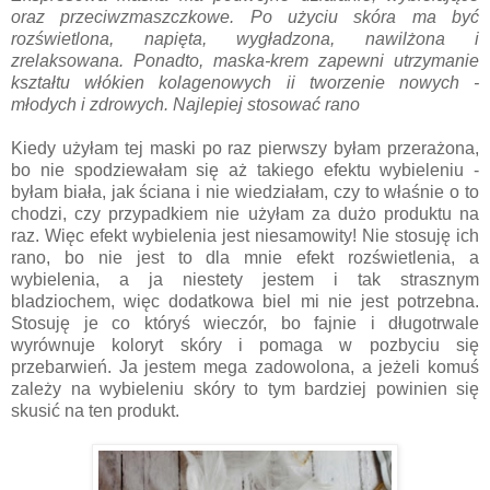
oraz przeciwzmaszczkowe. Po użyciu skóra ma być
rozświetlona, napięta, wygładzona, nawilżona i
zrelaksowana. Ponadto, maska-krem zapewni utrzymanie
kształtu włókien kolagenowych ii tworzenie nowych -
młodych i zdrowych. Najlepiej stosować rano
Kiedy użyłam tej maski po raz pierwszy byłam przerażona,
bo nie spodziewałam się aż takiego efektu wybieleniu -
byłam biała, jak ściana i nie wiedziałam, czy to właśnie o to
chodzi, czy przypadkiem nie użyłam za dużo produktu na
raz. Więc efekt wybielenia jest niesamowity! Nie stosuję ich
rano, bo nie jest to dla mnie efekt rozświetlenia, a
wybielenia, a ja niestety jestem i tak strasznym
bladziochem, więc dodatkowa biel mi nie jest potrzebna.
Stosuję je co któryś wieczór, bo fajnie i długotrwale
wyrównuje koloryt skóry i pomaga w pozbyciu się
przebarwień. Ja jestem mega zadowolona, a jeżeli komuś
zależy na wybieleniu skóry to tym bardziej powinien się
skusić na ten produkt.