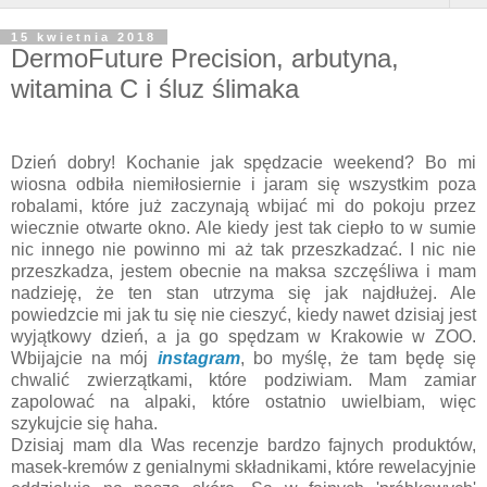
15 kwietnia 2018
DermoFuture Precision, arbutyna,
witamina C i śluz ślimaka
Dzień dobry! Kochanie jak spędzacie weekend? Bo mi
wiosna odbiła niemiłosiernie i jaram się wszystkim poza
robalami, które już zaczynają wbijać mi do pokoju przez
wiecznie otwarte okno. Ale kiedy jest tak ciepło to w sumie
nic innego nie powinno mi aż tak przeszkadzać. I nic nie
przeszkadza, jestem obecnie na maksa szczęśliwa i mam
nadzieję, że ten stan utrzyma się jak najdłużej. Ale
powiedzcie mi jak tu się nie cieszyć, kiedy nawet dzisiaj jest
wyjątkowy dzień, a ja go spędzam w Krakowie w ZOO.
Wbijajcie na mój
instagram
, bo myślę, że tam będę się
chwalić zwierzątkami, które podziwiam. Mam zamiar
zapolować na alpaki, które ostatnio uwielbiam, więc
szykujcie się haha.
Dzisiaj mam dla Was recenzje bardzo fajnych produktów,
masek-kremów z genialnymi składnikami, które rewelacyjnie