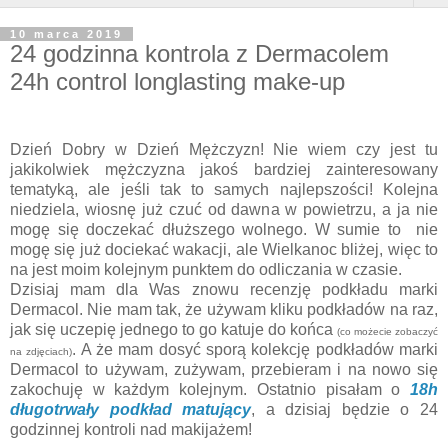
10 marca 2019
24 godzinna kontrola z Dermacolem
24h control longlasting make-up
Dzień Dobry w Dzień Mężczyzn! Nie wiem czy jest tu
jakikolwiek mężczyzna jakoś bardziej zainteresowany
tematyką, ale jeśli tak to samych najlepszości! Kolejna
niedziela, wiosnę już czuć od dawna w powietrzu, a ja nie
mogę się doczekać dłuższego wolnego. W sumie to nie
mogę się już dociekać wakacji, ale Wielkanoc bliżej, więc to
na jest moim kolejnym punktem do odliczania w czasie.
Dzisiaj mam dla Was znowu recenzję podkładu marki
Dermacol. Nie mam tak, że używam kliku podkładów na raz,
jak się uczepię jednego to go katuje do końca
(co możecie zobaczyć
. A że mam dosyć sporą kolekcję podkładów marki
na zdjęciach)
Dermacol to używam, zużywam, przebieram i na nowo się
zakochuję w każdym kolejnym. Ostatnio pisałam o
18h
długotrwały podkład matujący
, a dzisiaj będzie o 24
godzinnej kontroli nad makijażem!