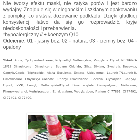
Nie tworzy efektu maski, nie zatyka porów i jest bardzo
wydajny. Znajduje się w eleganckim i szklanym opakowaniu
z pompką, co ułatwia dozowanie podkładu. Dzięki gładkiej
konsystencji łatwo da się go rozprowadzić, kryje
niedoskonałości i przebarwienia.
*hypoalergiczny // + koenzym Q10
Odcienie:
01 - jasny beż, 02 - natura, 03 - ciemny beż, 04 -
opalony
Skład:
Aqua, Cyclopentasiloxane, Polymethyl Methacrylate, Propylene Glycol, PEG/PPG-
18/18 Dimethicone, Dimethicone, Sodium Chloride, Silica Silylate, Synthetic Beeswax,
Caprylic/Capric, Triglyceride, Alaria Esculenta Extract, Ubiquinone, Laureth-7/Laureth-8,
Dimethiconol, Ethylhexyl Cocoate, Phenyl Trimethicone, Lecithin, Glycolipids, Caprylyl,
Glycol, PVP, Lauryl, Methacrylate/Glycol Dimethacrylate Crosspolymer, Methicone,
Phenoxyethanol, Methylparaben, Ethylparaben, Propylaraben, Parfum, Cl 77891, Cl 77492,
Cl 77491, Cl 77499.