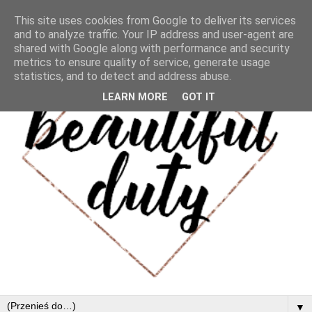
This site uses cookies from Google to deliver its services
and to analyze traffic. Your IP address and user-agent are
shared with Google along with performance and security
metrics to ensure quality of service, generate usage
statistics, and to detect and address abuse.
LEARN MORE
GOT IT
▼