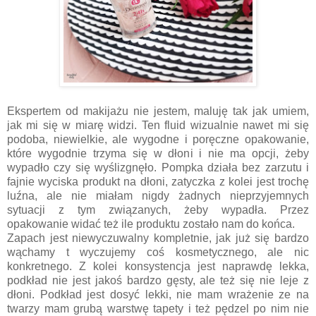
Ekspertem od makijażu nie jestem, maluję tak jak umiem,
jak mi się w miarę widzi. Ten fluid wizualnie nawet mi się
podoba, niewielkie, ale wygodne i poręczne opakowanie,
które wygodnie trzyma się w dłoni i nie ma opcji, żeby
wypadło czy się wyślizgnęło. Pompka działa bez zarzutu i
fajnie wyciska produkt na dłoni, zatyczka z kolei jest trochę
luźna, ale nie miałam nigdy żadnych nieprzyjemnych
sytuacji z tym związanych, żeby wypadła. Przez
opakowanie widać też ile produktu zostało nam do końca.
Zapach jest niewyczuwalny kompletnie, jak już się bardzo
wąchamy t wyczujemy coś kosmetycznego, ale nic
konkretnego. Z kolei konsystencja jest naprawdę lekka,
podkład nie jest jakoś bardzo gęsty, ale też się nie leje z
dłoni. Podkład jest dosyć lekki, nie mam wrażenie ze na
twarzy mam grubą warstwę tapety i też pędzel po nim nie