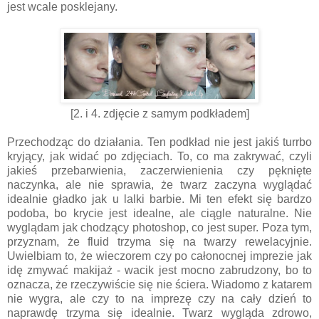
jest wcale posklejany.
[2. i 4. zdjęcie z samym podkładem]
Przechodząc do działania. Ten podkład nie jest jakiś turrbo
kryjący, jak widać po zdjęciach. To, co ma zakrywać, czyli
jakieś przebarwienia, zaczerwienienia czy pęknięte
naczynka, ale nie sprawia, że twarz zaczyna wyglądać
idealnie gładko jak u lalki barbie. Mi ten efekt się bardzo
podoba, bo krycie jest idealne, ale ciągle naturalne. Nie
wyglądam jak chodzący photoshop, co jest super. Poza tym,
przyznam, że fluid trzyma się na twarzy rewelacyjnie.
Uwielbiam to, że wieczorem czy po całonocnej imprezie jak
idę zmywać makijaż - wacik jest mocno zabrudzony, bo to
oznacza, że rzeczywiście się nie ściera. Wiadomo z katarem
nie wygra, ale czy to na imprezę czy na cały dzień to
naprawdę trzyma się idealnie. Twarz wygląda zdrowo,