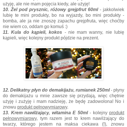
użyję, ale nie mam pojęcia kiedy, ale użyję!
10. Żel pod prysznic, różowy grejpfrut 60ml
- jakkolwiek
lubię te mini produkty, bo na wyjazdy, bo mini produkty -
bomba, ale ja nie znoszę zapachu grejpfruta, więc choćby
nie wiem co, oddam go komuś :)
11. Kula do kąpieli, kokos
- nie mam wanny, nie lubię
kąpieli, więc kolejny produkt pójdzie na prezent.
12. Delikatny płyn do demakijażu, rumianek 250ml
- płyny
do demakijażu u mnie zawsze się przydają, więc chętnie
użyję i zużyję i mam nadzieję, że będę zadowolona! No i
znowu
produkt pełnowymiarowy
.
13. Krem nawilżający, witamina E 50ml
- kolejny
produkt
pełnowymiarowy
, tym razem jest to krem nawilżający do
twarzy, którego jestem na maksa ciekawa (!), znowu