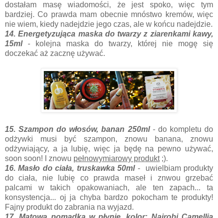
dostałam masę wiadomości, że jest spoko, więc tym
bardziej. Co prawda mam obecnie mnóstwo kremów, więc
nie wiem, kiedy nadejdzie jego czas, ale w końcu nadejdzie.
14. Energetyzująca maska do twarzy z ziarenkami kawy,
15ml
- kolejna maska do twarzy, której nie mogę się
doczekać aż zacznę używać.
15. Szampon do włosów, banan 250ml
- do kompletu do
odżywki musi być szampon, znowu banana, znowu
odżywiający, a ja lubię, więc ja będę na pewno używać,
soon soon! I znowu
pełnowymiarowy produkt
;).
16. Masło do ciała, truskawka 50ml
- uwielbiam produkty
do ciała, nie lubię co prawda maseł i znwou grzebać
palcami w takich opakowaniach, ale ten zapach... ta
konsystencja... oj ja chyba bardzo pokocham te produkty!
Fajny produkt do zabrania na wyjazd.
17. Matowa pomadka w płynie, kolor: Nairobi Camellia