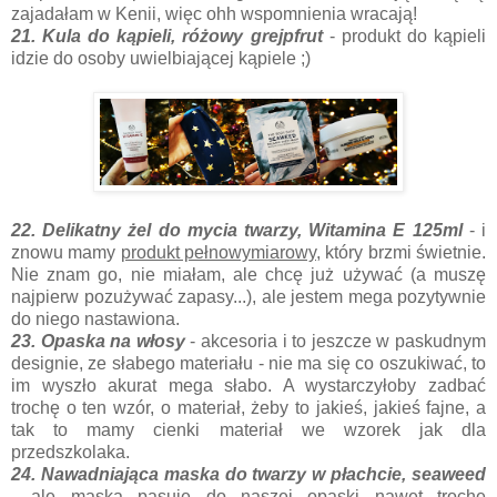
zajadałam w Kenii, więc ohh wspomnienia wracają!
21. Kula do kąpieli, różowy grejpfrut
- produkt do kąpieli
idzie do osoby uwielbiającej kąpiele ;)
22. Delikatny żel do mycia twarzy, Witamina E 125ml
- i
znowu mamy
produkt pełnowymiarowy,
który brzmi świetnie.
Nie znam go, nie miałam, ale chcę już używać (a muszę
najpierw pozużywać zapasy...), ale jestem mega pozytywnie
do niego nastawiona.
23. Opaska na włosy
- akcesoria i to jeszcze w paskudnym
designie, ze słabego materiału - nie ma się co oszukiwać, to
im wyszło akurat mega słabo. A wystarczyłoby zadbać
trochę o ten wzór, o materiał, żeby to jakieś, jakieś fajne, a
tak to mamy cienki materiał we wzorek jak dla
przedszkolaka.
24. Nawadniająca maska do twarzy w płachcie, seaweed
- ale maska pasuje do naszej opaski nawet trochę