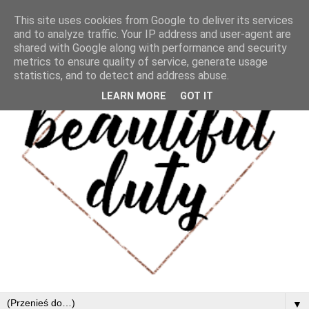
This site uses cookies from Google to deliver its services
and to analyze traffic. Your IP address and user-agent are
shared with Google along with performance and security
metrics to ensure quality of service, generate usage
statistics, and to detect and address abuse.
LEARN MORE
GOT IT
▼