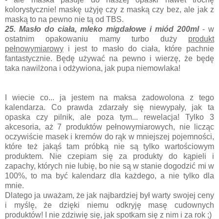
kolorystycznie! maskę użyję czy z maską czy bez, ale jak z
maską to na pewno nie tą od TBS.
25. Masło do ciała, mleko migdałowe i miód 200ml
- w
ostatnim opakowaniu mamy turbo duży
produkt
pełnowymiarowy
i jest to masło do ciała, które pachnie
fantastycznie. Będę używać na pewno i wierzę, że będę
taka nawilżona i odżywiona, jak pupa niemowlaka!
I wiecie co... ja jestem na maksa zadowolona z tego
kalendarza. Co prawda zdarzały się niewypały, jak ta
opaska czy pilnik, ale poza tym... rewelacja! Tylko 3
akcesoria, aż 7 produktów pełnowymiarowych, nie licząc
oczywiście masek i kremów do rąk w mniejszej pojemności,
które też jakąś tam próbką nie są tylko wartościowym
produktem. Nie czepiam się za produkty do kąpieli i
zapachy, których nie lubię, bo nie są w stanie dogodzić mi w
100%, to ma być kalendarz dla każdego, a nie tylko dla
mnie.
Dlatego ja uważam, że jak najbardziej był warty swojej ceny
i myślę, że dzięki niemu odkryję masę cudownych
produktów! I nie zdziwię się, jak spotkam się z nim i za rok ;)