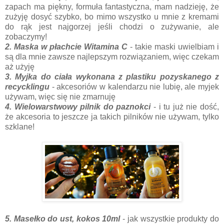
zapach ma piękny, formuła fantastyczna, mam nadzieję, że
zużyję dosyć szybko, bo mimo wszystko u mnie z kremami
do rąk jest najgorzej jeśli chodzi o zużywanie, ale
zobaczymy!
2. Maska w płachcie Witamina C
- takie maski uwielbiam i
są dla mnie zawsze najlepszym rozwiązaniem, więc czekam
aż użyję
3. Myjka do ciała wykonana z plastiku pozyskanego z
recycklingu
- akcesoriów w kalendarzu nie lubię, ale myjek
używam, więc się nie zmarnuję
4. Wielowarstwowy pilnik do paznokci
- i tu już nie dość,
że akcesoria to jeszcze ja takich pilników nie używam, tylko
szklane!
5. Masełko do ust, kokos 10ml
- jak wszystkie produkty do