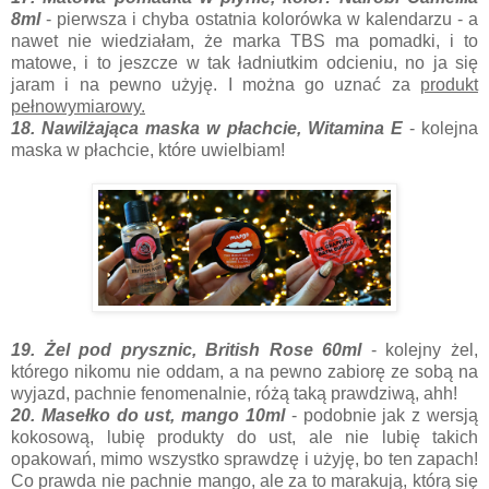
8ml
- pierwsza i chyba ostatnia kolorówka w kalendarzu - a
nawet nie wiedziałam, że marka TBS ma pomadki, i to
matowe, i to jeszcze w tak ładniutkim odcieniu, no ja się
jaram i na pewno użyję. I można go uznać za
produkt
pełnowymiarowy.
18. Nawilżająca maska w płachcie, Witamina E
- kolejna
maska w płachcie, które uwielbiam!
19. Żel pod prysznic, British Rose 60ml
- kolejny żel,
którego nikomu nie oddam, a na pewno zabiorę ze sobą na
wyjazd, pachnie fenomenalnie, różą taką prawdziwą, ahh!
20. Masełko do ust, mango 10ml
- podobnie jak z wersją
kokosową, lubię produkty do ust, ale nie lubię takich
opakowań, mimo wszystko sprawdzę i użyję, bo ten zapach!
Co prawda nie pachnie mango, ale za to marakują, którą się