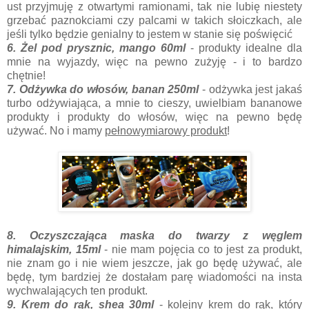
ust przyjmuję z otwartymi ramionami, tak nie lubię niestety
grzebać paznokciami czy palcami w takich słoiczkach, ale
jeśli tylko będzie genialny to jestem w stanie się poświęcić
6. Żel pod prysznic, mango 60ml
- produkty idealne dla
mnie na wyjazdy, więc na pewno zużyję - i to bardzo
chętnie!
7. Odżywka do włosów, banan 250ml
- odżywka jest jakaś
turbo odżywiająca, a mnie to cieszy, uwielbiam bananowe
produkty i produkty do włosów, więc na pewno będę
używać. No i mamy
pełnowymiarowy produkt
!
8. Oczyszczająca maska do twarzy z węglem
himalajskim, 15ml
- nie mam pojęcia co to jest za produkt,
nie znam go i nie wiem jeszcze, jak go będę używać, ale
będę, tym bardziej że dostałam parę wiadomości na insta
wychwalających ten produkt.
9. Krem do rąk, shea 30ml
- kolejny krem do rąk, który