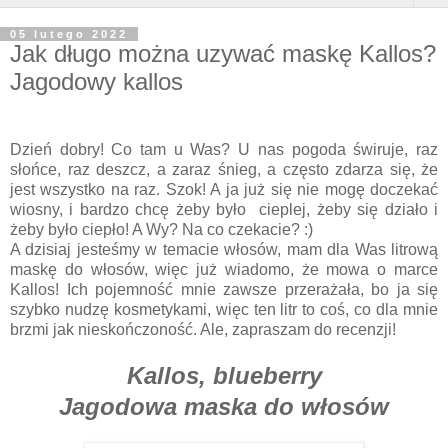
05 lutego 2022
Jak długo można uzywać maskę Kallos?
Jagodowy kallos
Dzień dobry! Co tam u Was? U nas pogoda świruje, raz
słońce, raz deszcz, a zaraz śnieg, a często zdarza się, że
jest wszystko na raz. Szok! A ja już się nie mogę doczekać
wiosny, i bardzo chcę żeby było cieplej, żeby się działo i
żeby było ciepło! A Wy? Na co czekacie? :)
A dzisiaj jesteśmy w temacie włosów, mam dla Was litrową
maskę do włosów, więc już wiadomo, że mowa o marce
Kallos! Ich pojemność mnie zawsze przerażała, bo ja się
szybko nudzę kosmetykami, więc ten litr to coś, co dla mnie
brzmi jak nieskończoność. Ale, zapraszam do recenzji!
Kallos, blueberry
Jagodowa maska do włosów