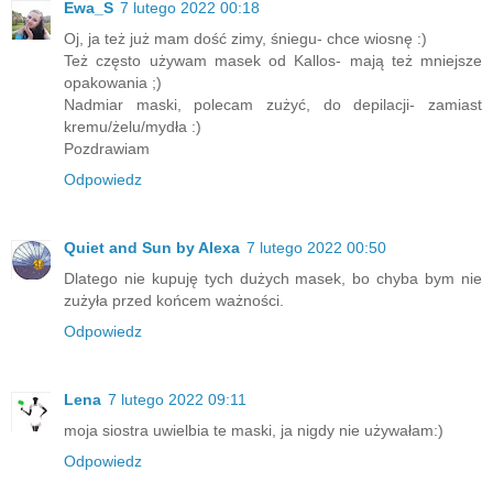
Ewa_S
7 lutego 2022 00:18
Oj, ja też już mam dość zimy, śniegu- chce wiosnę :)
Też często używam masek od Kallos- mają też mniejsze
opakowania ;)
Nadmiar maski, polecam zużyć, do depilacji- zamiast
kremu/żelu/mydła :)
Pozdrawiam
Odpowiedz
Quiet and Sun by Alexa
7 lutego 2022 00:50
Dlatego nie kupuję tych dużych masek, bo chyba bym nie
zużyła przed końcem ważności.
Odpowiedz
Lena
7 lutego 2022 09:11
moja siostra uwielbia te maski, ja nigdy nie używałam:)
Odpowiedz