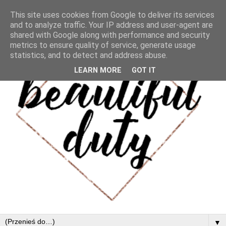
This site uses cookies from Google to deliver its services
and to analyze traffic. Your IP address and user-agent are
shared with Google along with performance and security
metrics to ensure quality of service, generate usage
statistics, and to detect and address abuse.
LEARN MORE
GOT IT
▼