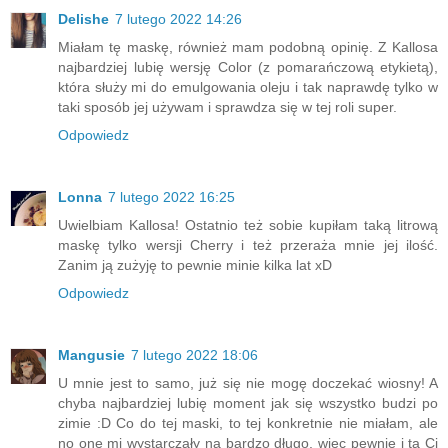
Delishe
7 lutego 2022 14:26
Miałam tę maskę, również mam podobną opinię. Z Kallosa
najbardziej lubię wersję Color (z pomarańczową etykietą),
która służy mi do emulgowania oleju i tak naprawdę tylko w
taki sposób jej używam i sprawdza się w tej roli super.
Odpowiedz
Lonna
7 lutego 2022 16:25
Uwielbiam Kallosa! Ostatnio też sobie kupiłam taką litrową
maskę tylko wersji Cherry i też przeraża mnie jej ilość.
Zanim ją zużyję to pewnie minie kilka lat xD
Odpowiedz
Mangusie
7 lutego 2022 18:06
U mnie jest to samo, już się nie mogę doczekać wiosny! A
chyba najbardziej lubię moment jak się wszystko budzi po
zimie :D Co do tej maski, to tej konkretnie nie miałam, ale
no one mi wystarczały na bardzo długo, więc pewnie i ta Ci