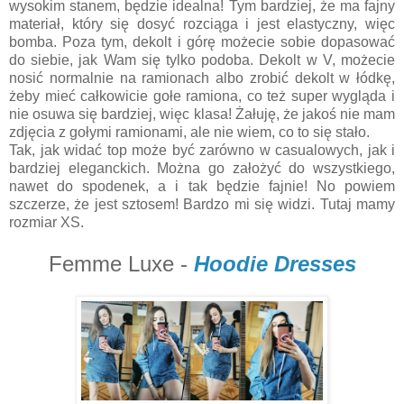
wysokim stanem, będzie idealna! Tym bardziej, że ma fajny
materiał, który się dosyć rozciąga i jest elastyczny, więc
bomba. Poza tym, dekolt i górę możecie sobie dopasować
do siebie, jak Wam się tylko podoba. Dekolt w V, możecie
nosić normalnie na ramionach albo zrobić dekolt w łódkę,
żeby mieć całkowicie gołe ramiona, co też super wygląda i
nie osuwa się bardziej, więc klasa! Żałuję, że jakoś nie mam
zdjęcia z gołymi ramionami, ale nie wiem, co to się stało.
Tak, jak widać top może być zarówno w casualowych, jak i
bardziej eleganckich. Można go założyć do wszystkiego,
nawet do spodenek, a i tak będzie fajnie! No powiem
szczerze, że jest sztosem! Bardzo mi się widzi. Tutaj mamy
rozmiar XS.
Femme Luxe -
Hoodie Dresses