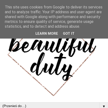
This site uses cookies from Google to deliver its services
and to analyze traffic. Your IP address and user-agent are
shared with Google along with performance and security
metrics to ensure quality of service, generate usage
statistics, and to detect and address abuse.
LEARN MORE
GOT IT
▼