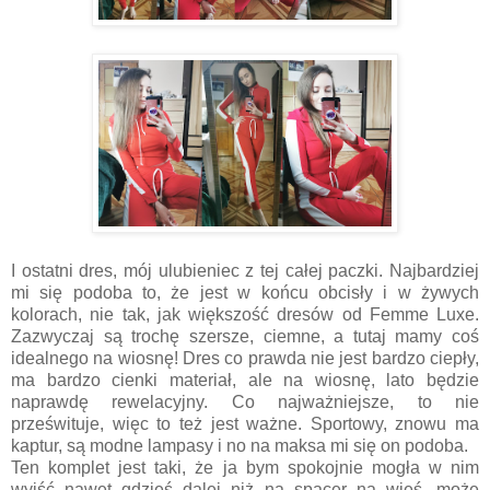
I ostatni dres, mój ulubieniec z tej całej paczki. Najbardziej
mi się podoba to, że jest w końcu obcisły i w żywych
kolorach, nie tak, jak większość dresów od Femme Luxe.
Zazwyczaj są trochę szersze, ciemne, a tutaj mamy coś
idealnego na wiosnę! Dres co prawda nie jest bardzo ciepły,
ma bardzo cienki materiał, ale na wiosnę, lato będzie
naprawdę rewelacyjny. Co najważniejsze, to nie
prześwituje, więc to też jest ważne. Sportowy, znowu ma
kaptur, są modne lampasy i no na maksa mi się on podoba.
Ten komplet jest taki, że ja bym spokojnie mogła w nim
wyjść nawet gdzieś dalej niż na spacer na wieś, może