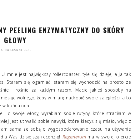
Y PEELING ENZYMATYCZNY DO SKÓRY
GŁOWY
16 WRZEŚNIA 2025
 mnie jest największy rollercoaster, tyle się dzieje, a ja tak
os. Staram się ogarniać, staram się wychodzić na prosto ze
ośnie i rośnie za każdym razem. Macie jakieś sposoby na
miesiąc wolnego, żeby w miarę nadrobić swoje zaległości, a to
ę w końcu uda!
e i o swoje włosy, wyrabiam sobie rutyny, które straciłam w
wiej jest utrwalić sobie nawyki, które kiedyś się miało, więc z
zyłam sama ze sobą o wygospodarowanie czasu na używanie
dla Was dzisiejszą recenzję!
Regenerum
ma w swojej ofercie