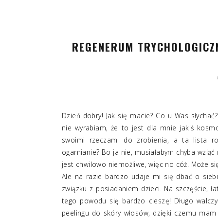
REGENERUM TRYCHOLOGICZN
Dzień dobry! Jak się macie? Co u Was słychać? U
nie wyrabiam, że to jest dla mnie jakiś kosm
swoimi rzeczami do zrobienia, a ta lista r
ogarnianie? Bo ja nie, musiałabym chyba wziąć 
jest chwilowo niemożliwe, więc no cóż. Może si
Ale na razie bardzo udaje mi się dbać o siebi
związku z posiadaniem dzieci. Na szczęście, łat
tego powodu się bardzo cieszę! Długo walc
peelingu do skóry włosów, dzięki czemu mam 