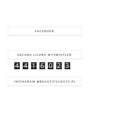
FACEBOOK
ŁĄCZNA LICZBA WYŚWIETLEŃ
4
4
1
6
0
2
3
INSTAGRAM @BEAUTIFULDUTY.PL