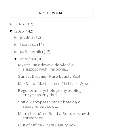
ARCHIWUM
2026
(107)
►
2025
(142)
▼
grudnia
(12)
►
listopada
(11)
►
października
(12)
►
września
(10)
▼
Mysterium odzywka do włosów
zniszczonych i farbowa...
Sunset Dreams - Pure beauty Box!
MaxFactor Masterpiece 2in1 Lash Wow
Regenerum trychologiczny peeling
enzymatyczny do s...
So!flow antyperspirant z betainą o
zapachu owoców ...
Matrix InstaCure Build-a-Bond zestaw do
zniszczony...
Out of Office - Pure Beauty Box!