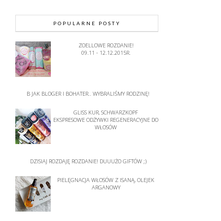
POPULARNE POSTY
ZOELLOWE ROZDANIE!
09.11 - 12.12.2015R.
B JAK BLOGER I BOHATER.. WYBRALIŚMY RODZINĘ!
GLISS KUR, SCHWARZKOPF
EKSPRESOWE ODŻYWKI REGENERACYJNE DO
WŁOSÓW
DZISIAJ ROZDAJĘ ROZDANIE! DUUUŻO GIFTÓW ;)
PIELĘGNACJA WŁOSÓW Z ISANĄ, OLEJEK
ARGANOWY