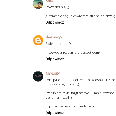
Ania.
Powodzenia! ;)
Ja teraz siedzę i odświeżam stronę co chwilę
Odpowiedz
deelancyy
Świetne auto :D
http://delancydame.blogspot.com/
Odpowiedz
MBeauty
ten patetnt z lakierem do włosów juz pr
wszystkie wyrzucam;)
uwielbiam takie targi staroci u mnie zawsze
sierpniu :) szał! ;)
ojjj...i znów teśknisz biedacwto...
Odpowiedz