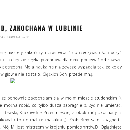
D, ZAKOCHANA W LUBLINIE
24 CZERWCA 2012
ię niestety zakończył i czas wrócić do rzeczywistości i uczyć
ytanii. To będzie ciężka przeprawa dla mnie ponieważ od zawsze
potrzebną. Moja nauka na nią zawsze wyglądała tak, że keidy
 w głowie nie zostało. Ciężkich 5dni przede mną.
Pojechał :( ;**
 że ponownie zakochałam się w moim mieście studenckim ;).
zie można robić, co tylko dusza zapragnie ;). Żyć nie umierać.
 Litewski, Krakowskie Przedmieście, a obok mój Ukochany, z
akowało to normalnie masakra ;). Zrobiliśmy sami spaghetti,
. Mój M. jest mistrzem w krojeniu pomidorrrrów;D. Oglądnięte