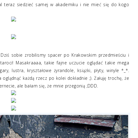
ż żal teraz siedzieć samej w akademiku i nie mieć się do kogo
 ja uwielbiam najbaaaardziej! ;) A mój Bejb zakupił jedną <3
 lodami czekoladowymi, deser szarlotka i Nescafe Frappe ;)
 Dziś sobie zrobilismy spacer po Krakowskim przedmieściu i
Staroci! Masakraaaa, takie fajne uczucie oglądać takie mega
y, lustra, kryształowe żyrandole, książki, płyty, winyle *_*.
oglądnąć każdą rzecz po kolei dokładnie ;). Żałuję trochę, że
ernecie, ale bałam się, że mnie przegonią ;DDD.