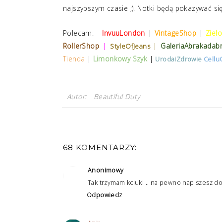
najszybszym czasie ;). Notki będą pokazywać się
Polecam:
InvuuLondon
|
VintageShop
|
Ziel
RollerShop
|
|
GaleriaAbrakadab
StyleOfJeans
Tienda
|
Limonkowy Szyk
|
UrodaiZdrowie
Cellu
Autor:
Beautiful Duty
68 KOMENTARZY:
Anonimowy
Tak trzymam kciuki .. na pewno napiszesz do
Odpowiedz