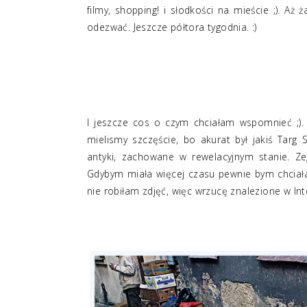
filmy, shopping! i słodkości na mieście ;). A
odezwać. Jeszcze półtora tygodnia. :)
Shopping! I męski koszule, czyli coś, co
Yummi! ;)) Od lewej: gorąca czekolada z
I jeszcze cos o czym chciałam wspomnieć ;).
mielismy szczęście, bo akurat był jakiś Targ 
antyki, zachowane w rewelacyjnym stanie. Zegar
Gdybym miała więcej czasu pewnie bym chciała 
nie robiłam zdjęć, więc wrzucę znalezione w Int