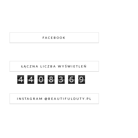
FACEBOOK
ŁĄCZNA LICZBA WYŚWIETLEŃ
4
4
0
8
3
6
9
INSTAGRAM @BEAUTIFULDUTY.PL