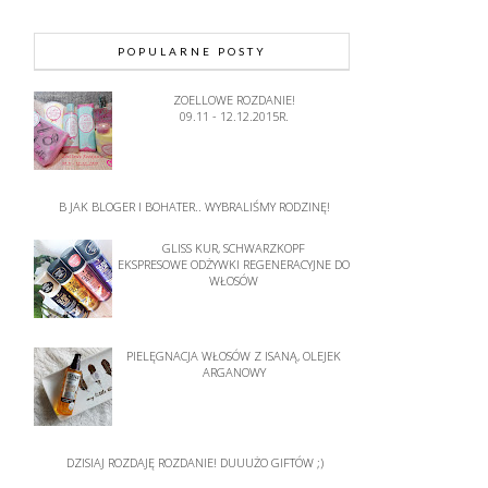
POPULARNE POSTY
ZOELLOWE ROZDANIE!
09.11 - 12.12.2015R.
B JAK BLOGER I BOHATER.. WYBRALIŚMY RODZINĘ!
GLISS KUR, SCHWARZKOPF
EKSPRESOWE ODŻYWKI REGENERACYJNE DO
WŁOSÓW
PIELĘGNACJA WŁOSÓW Z ISANĄ, OLEJEK
ARGANOWY
DZISIAJ ROZDAJĘ ROZDANIE! DUUUŻO GIFTÓW ;)