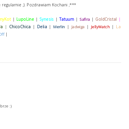
 regularnie ;). Pozdrawiam Kochani ;***
onyKot
|
LupoLine
|
Synesis
|
Tatuum
|
|
GoldCristal
|
Safira
ra
|
ChicoChica
|
Delia
|
|
|
|
La
Merlin
Jadwiga
JellyWatch
|
Off
brze :)