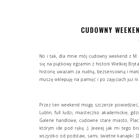
CUDOWNY WEEKEN
No i tak, dla mnie mój cudowny weekend z M. s
się na piątkowy egzamin z historii Wielkiej Br
historię uważam za nudną, bezsensowną i mało 
muszę wklepuję na pamięć i po zajęciach już ni
Przez ten weekend mogę szczerze powiedzieć,
Lublin, full ludzi, miasteczko akademickie, gd
Galerie handlowe, cudowne stare miasto, Plac
którym ide pod rękę ;). Jeeeej jak mi tego br
wszystko od podstaw, sami, świetne kanapki :D