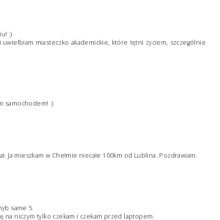
! :)
i uwielbiam miasteczko akademickie, które tętni życiem, szczególnie
im samochodem! :)
bał. Ja mieszkam w Chełmie niecałe 100km od Lublina. Pozdrawiam.
chyb same 5.
ię na niczym tylko czekam i czekam przed laptopem.