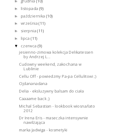
grudnia
(10)
►
listopada
(9)
►
października
(10)
►
września
(11)
►
sierpnia
(11)
►
lipca
(11)
►
czerwca
(9)
▼
jesienno-zimowa kolekcja Delikatessen
by Andrzej L...
Cudowny weekend, zakochana w
Lublinie
Cellu Off - powiedzmy Pa-pa Cellulitowi ;)
Ojdananadana
Delia - eksluzywny balsam do ciała
Caaaame back ;)
Michal Sebastian - lookbook wiosna/lato
2012
Dr Irena Eris - maseczka intensywnie
nawilżająca
marka Jadwiga - kosmetyki