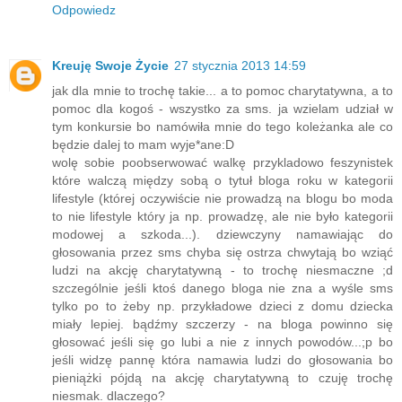
Odpowiedz
Kreuję Swoje Życie
27 stycznia 2013 14:59
jak dla mnie to trochę takie... a to pomoc charytatywna, a to
pomoc dla kogoś - wszystko za sms. ja wzielam udział w
tym konkursie bo namówiła mnie do tego koleżanka ale co
będzie dalej to mam wyje*ane:D
wolę sobie poobserwować walkę przykladowo feszynistek
które walczą między sobą o tytuł bloga roku w kategorii
lifestyle (której oczywiście nie prowadzą na blogu bo moda
to nie lifestyle który ja np. prowadzę, ale nie było kategorii
modowej a szkoda...). dziewczyny namawiając do
głosowania przez sms chyba się ostrza chwytają bo wziąć
ludzi na akcję charytatywną - to trochę niesmaczne ;d
szczególnie jeśli ktoś danego bloga nie zna a wyśle sms
tylko po to żeby np. przykładowe dzieci z domu dziecka
miały lepiej. bądźmy szczerzy - na bloga powinno się
głosować jeśli się go lubi a nie z innych powodów...;p bo
jeśli widzę pannę która namawia ludzi do głosowania bo
pieniążki pójdą na akcję charytatywną to czuję trochę
niesmak. dlaczego?