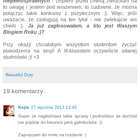
niepełnosprawnych
'
?
Dopiero przed chwilą zwróciłam na
to uwagę i jestem pod wrażeniem, to cudowne, że można
połączyc takie konkursy z pożytecznym ;). Więc, jeśli
uważacie, że zasługują na ten tytuł - nie zwlekajcie ani
chwili :).
Ja już zagłosowałam, a kto jest Waszym
Blogiem Roku ;)?
Przy okazji chciałabym wszystkim studentom życzyć
powodzenia na sesji! A III-klasistom oczywiście udanej
studniówki :)! <3
Beautiful Duty
19 komentarzy:
Kejta
27 stycznia 2013 13:45
Super że nagłaśniasz takie sprawy i podreślasz że dochód
nie pójdzie do kieszeni jakiś gatniturków :))
Zapraszam do mnie na rozdanie :)