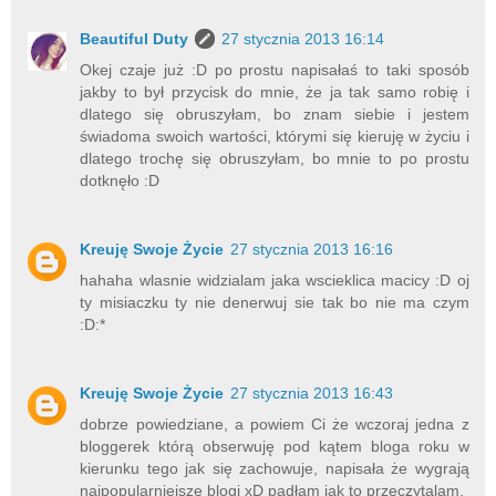
Beautiful Duty
27 stycznia 2013 16:14
Okej czaje już :D po prostu napisałaś to taki sposób
jakby to był przycisk do mnie, że ja tak samo robię i
dlatego się obruszyłam, bo znam siebie i jestem
świadoma swoich wartości, którymi się kieruję w życiu i
dlatego trochę się obruszyłam, bo mnie to po prostu
dotknęło :D
Kreuję Swoje Życie
27 stycznia 2013 16:16
hahaha wlasnie widzialam jaka wscieklica macicy :D oj
ty misiaczku ty nie denerwuj sie tak bo nie ma czym
:D:*
Kreuję Swoje Życie
27 stycznia 2013 16:43
dobrze powiedziane, a powiem Ci że wczoraj jedna z
bloggerek którą obserwuję pod kątem bloga roku w
kierunku tego jak się zachowuje, napisała że wygrają
najpopularniejsze blogi xD padłam jak to przeczytalam.