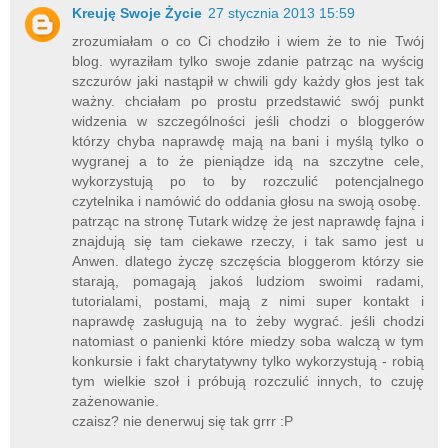
Kreuję Swoje Życie
27 stycznia 2013 15:59
zrozumiałam o co Ci chodziło i wiem że to nie Twój
blog. wyraziłam tylko swoje zdanie patrząc na wyścig
szczurów jaki nastąpił w chwili gdy każdy głos jest tak
ważny. chciałam po prostu przedstawić swój punkt
widzenia w szczególności jeśli chodzi o bloggerów
którzy chyba naprawdę mają na bani i myślą tylko o
wygranej a to że pieniądze idą na szczytne cele,
wykorzystują po to by rozczulić potencjalnego
czytelnika i namówić do oddania głosu na swoją osobę.
patrząc na stronę Tutark widzę że jest naprawdę fajna i
znajdują się tam ciekawe rzeczy, i tak samo jest u
Anwen. dlatego życzę szczęścia bloggerom którzy sie
starają, pomagają jakoś ludziom swoimi radami,
tutorialami, postami, mają z nimi super kontakt i
naprawdę zasługują na to żeby wygrać. jeśli chodzi
natomiast o panienki które miedzy soba walczą w tym
konkursie i fakt charytatywny tylko wykorzystują - robią
tym wielkie szoł i próbują rozczulić innych, to czuję
zażenowanie.
czaisz? nie denerwuj się tak grrr :P