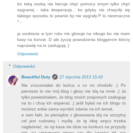
bo taką osobą nie kieruje chęć pomocy innym tylko chęć
wygranej - taka desperacja... bo gdyby nie chwyciły się
takiego sposobu to pewnie by nie wygrały:P to niesmaczne
^.-
ja osobiscie w tym roku nie glosuje na nikogo bo nie mam
kasy na koncie :D ale życzę powodzenia bloggerom którzy
naprawdę na to zaslugują :)
Odpowiedz
Odpowiedzi
Beautiful Duty
27 stycznia 2013 15:42
Nie zrozumiałaś do końca o co mi chodziło :) Po
pierwsze to nie mój blog i głosy nie idą na mnie ;) Ja
tylko powiedziałam, że blog moich znajomych zasługuję
na to i chcę ich wspierać ;) jeśli byłaś na ich blogu to
możesz sobie sama wyrobić zdanie na ich temat,
a sam fakt, że pieniądze z głosowania idą na szczytny
cel jest cudowny i myślę, że tę ideę wręcz trzeba
nagłaśniać, że np kasa nie idzie na konkurs na przyszły
rok, na utrzymanie strony czy dla jurorów itd. nie