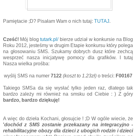
Pamiętacie ;D? Pisałam Wam o nich tutaj:
TUTAJ
.
Cześć!
Mój blog
tutark.pl/
bierze udział w konkursie na Blog
Roku 2012, jesteśmy w drugim Etapie konkursu który polega
na głosowaniu SMS. Szukamy dobrych dusz które zechcą
wesprzeć nasza inicjatywę pomocy dla grafików. I tutaj
Nasza wielka prośba:
wyślij SMS na numer
7122
(koszt to 1.23zł)
o treści:
F00167
Takiego SMSa da się wysłać tylko jeden raz, dlatego tak
bardzo zależy mi również na smsku od Ciebie : ) Z góry
bardzo, bardzo dziękuję!
A więc do dzieła Kochani, głosujcie ! ;D W ogóle wiecie, że
'
dochód z SMS zostanie przekazany na integracyjno -
rehabilitacyjne obozy dla dzieci z ubogich rodzin i dzieci