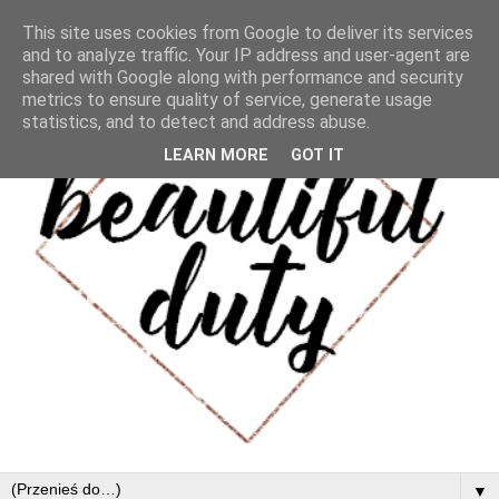
This site uses cookies from Google to deliver its services
and to analyze traffic. Your IP address and user-agent are
shared with Google along with performance and security
metrics to ensure quality of service, generate usage
statistics, and to detect and address abuse.
LEARN MORE
GOT IT
▼