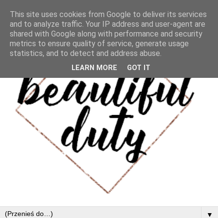
This site uses cookies from Google to deliver its services
and to analyze traffic. Your IP address and user-agent are
shared with Google along with performance and security
metrics to ensure quality of service, generate usage
statistics, and to detect and address abuse.
LEARN MORE
GOT IT
▼