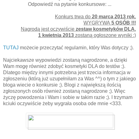
Odpowiedź na pytanie konkursowe: ...
Konkurs trwa do
20 marca 2013 rok.
WYGRYWA
5 OSÓB !!!
Nagrodą jest oczywiście
zestaw kosmetyków DLA.
1 kwietnia 2013
zostaną ogłoszone wyniki :)
TUTAJ
możecie przeczytać regulamin, który Was dotyczy ;).
Najciekawsze wypowiedzi zostaną nagrodzone, a dzięki
Wam mogę również zdobyć kosmetyki DLA do testów ;).
Dlatego między innymi potrzebna jest trzecia informacja w
zgłoszeniu (którą już uzupełniłam za Was ^^) o tym z jakiego
bloga wiecie o konkursie ;). Blogi z największą ilością
zgłoszonych osób również zostaną nagrodzone ;). Więc
życzę powodzenia i Wam i sobie w takim razie ;). I trzymam
kciuki oczywiście żeby wygrała osoba ode mnie <333.