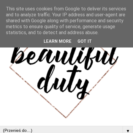
This site uses cookies from Google to deliver its services
and to analyze traffic. Your IP address and user-agent are
shared with Google along with performance and security
metrics to ensure quality of service, generate usage
statistics, and to detect and address abuse.
LEARN MORE
GOT IT
▼