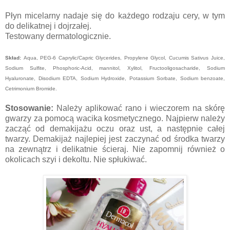
Płyn micelarny nadaje się do każdego rodzaju cery, w tym
do delikatnej i dojrzałej.
Testowany dermatologicznie.
Skład:
Aqua, PEG-6 Caprylic/Capric Glycerides, Propylene Glycol, Cucumis Sativus Juice,
Sodium Sulfite, Phosphoric-Acid, mannitol, Xylitol, Fructooligosacharide, Sodium
Hyaluronate, Disodium EDTA, Sodium Hydroxide, Potassium Sorbate, Sodium benzoate,
Cetrimonium Bromide.
Stosowanie:
Należy aplikować rano i wieczorem na skórę
gwarzy za pomocą wacika kosmetycznego. Najpierw należy
zacząć od demakijażu oczu oraz ust, a następnie całej
twarzy. Demakijaż najlepiej jest zaczynać od środka twarzy
na zewnątrz i delikatnie ścieraj. Nie zapomnij również o
okolicach szyi i dekoltu. Nie spłukiwać.