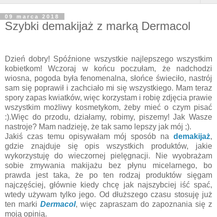
09 marca 2018
Szybki demakijaż z marką Dermacol
Dzień dobry! Spóźnione wszystkie najlepszego wszystkim
kobietkom! Wczoraj w końcu poczułam, że nadchodzi
wiosna, pogoda była fenomenalna, słońce świeciło, nastrój
sam się poprawił i zachciało mi się wszystkiego. Mam teraz
spory zapas kwiatków, więc korzystam i robię zdjęcia prawie
wszystkim możliwy kosmetykom, żeby mieć o czym pisać
:).Więc do przodu, działamy, robimy, piszemy! Jak Wasze
nastroje? Mam nadzieję, że tak samo lepszy jak mój ;).
Jakiś czas temu opisywałam mój sposób na
demakijaż
,
gdzie znajduje się opis wszystkich produktów, jakie
wykorzystuję do wieczornej pielęgnacji. Nie wyobrażam
sobie zmywania makijażu bez płynu micelarnego, bo
prawda jest taka, że po ten rodzaj produktów sięgam
najczęściej, głównie kiedy chcę jak najszybciej iść spać,
wtedy używam tylko jego. Od dłuższego czasu stosuję już
ten marki
Dermacol
, więc zapraszam do zapoznania się z
moją opinią.