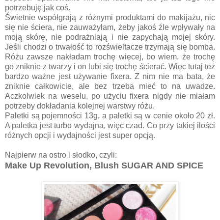
potrzebuję jak coś.
Świetnie współgrają z różnymi produktami do makijażu, nic
się nie ściera, nie zauważyłam, żeby jakoś źle wpływały na
moją skórę, nie podrażniają i nie zapychają mojej skóry.
Jeśli chodzi o trwałość to rozświeltacze trzymają się bomba.
Różu zawsze nakładam trochę więcej, bo wiem, że trochę
go zniknie z twarzy i on lubi się trochę ścierać. Więc tutaj też
bardzo ważne jest używanie fixera. Z nim nie ma bata, że
zniknie całkowicie, ale bez trzeba mieć to na uwadze.
Aczkolwiek na weselu, po użyciu fixera nigdy nie miałam
potrzeby dokładania kolejnej warstwy różu.
Paletki są pojemności 13g, a paletki są w cenie około 20 zł.
A paletka jest turbo wydajna, więc czad. Co przy takiej ilości
różnych opcji i wydajności jest super opcją.
Najpierw na ostro i słodko, czyli:
Make Up Revolution, Blush SUGAR AND SPICE