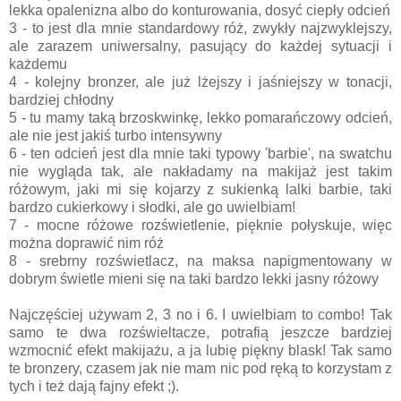
lekka opalenizna albo do konturowania, dosyć ciepły odcień
3 - to jest dla mnie standardowy róż, zwykły najzwyklejszy,
ale zarazem uniwersalny, pasujący do każdej sytuacji i
każdemu
4 - kolejny bronzer, ale już lżejszy i jaśniejszy w tonacji,
bardziej chłodny
5 - tu mamy taką brzoskwinkę, lekko pomarańczowy odcień,
ale nie jest jakiś turbo intensywny
6 - ten odcień jest dla mnie taki typowy 'barbie', na swatchu
nie wygląda tak, ale nakładamy na makijaż jest takim
różowym, jaki mi się kojarzy z sukienką lalki barbie, taki
bardzo cukierkowy i słodki, ale go uwielbiam!
7 - mocne różowe rozświetlenie, pięknie połyskuje, więc
można doprawić nim róż
8 - srebrny rozświetlacz, na maksa napigmentowany w
dobrym świetle mieni się na taki bardzo lekki jasny różowy
Najczęściej używam 2, 3 no i 6. I uwielbiam to combo! Tak
samo te dwa rozświeltacze, potrafią jeszcze bardziej
wzmocnić efekt makijażu, a ja lubię piękny blask! Tak samo
te bronzery, czasem jak nie mam nic pod ręką to korzystam z
tych i też dają fajny efekt ;).