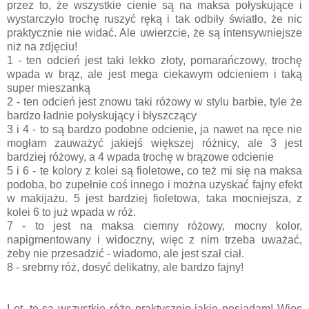
przez to, że wszystkie cienie są na maksa połyskujące i
wystarczyło trochę ruszyć ręką i tak odbiły światło, że nic
praktycznie nie widać. Ale uwierzcie, że są intensywniejsze
niż na zdjęciu!
1 - ten odcień jest taki lekko złoty, pomarańczowy, trochę
wpada w brąz, ale jest mega ciekawym odcieniem i taką
super mieszanką
2 - ten odcień jest znowu taki różowy w stylu barbie, tyle że
bardzo ładnie połyskujący i błyszczący
3 i 4 - to są bardzo podobne odcienie, ja nawet na ręce nie
mogłam zauważyć jakiejś większej różnicy, ale 3 jest
bardziej różowy, a 4 wpada trochę w brązowe odcienie
5 i 6 - te kolory z kolei są fioletowe, co też mi się na maksa
podoba, bo zupełnie coś innego i można uzyskać fajny efekt
w makijażu. 5 jest bardziej fioletowa, taka mocniejsza, z
kolei 6 to już wpada w róż.
7 - to jest na maksa ciemny różowy, mocny kolor,
napigmentowany i widoczny, więc z nim trzeba uważać,
żeby nie przesadzić - wiadomo, ale jest szał ciał.
8 - srebrny róż, dosyć delikatny, ale bardzo fajny!
I ot, to są wszystkie róże praktycznie jakie posiadam! Więc