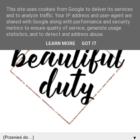
This site uses cookies from Google to deliver its services
and to analyze traffic. Your IP address and user-agent are
shared with Google along with performance and security
metrics to ensure quality of service, generate usage
statistics, and to detect and address abuse.
LEARN MORE
GOT IT
▼