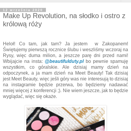
12 września 2020
Make Up Revolution, na słodko i ostro z
królową róży
Heloł! Co tam, jak tam? Ja jestem w Zakopanem!
Świętujemy pierwszą rocznice ślubu i weszliśmy wczoraj na
Rysy, więc duma milion, a jeszcze parę dni przed nami!
Wbijajcie na insta:
@beautifulduty.pl
bo pewnie spamuję
wszystkim, co góralskie. Ale dzisiaj mamy dzień na
odpoczynek, a ja mam dzień na Meet Beauty! Tak dzisiaj
jest Meet Beauty, więc jeśli góry was nie interesują to dzisiaj
na instagramie będzie przerwa, bo będziemy nadawać
mniej więcej z konferencji ;). Nie wiem jeszcze, jak to będzie
wyglądać, więc się okaże.