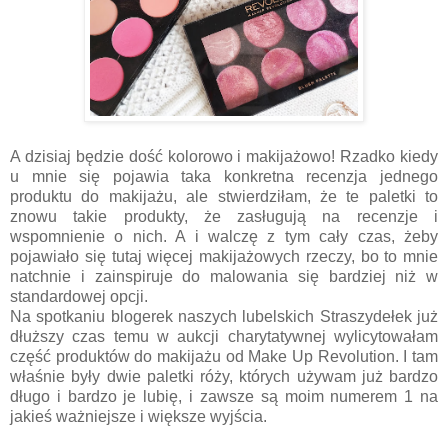
A dzisiaj będzie dość kolorowo i makijażowo! Rzadko kiedy
u mnie się pojawia taka konkretna recenzja jednego
produktu do makijażu, ale stwierdziłam, że te paletki to
znowu takie produkty, że zasługują na recenzje i
wspomnienie o nich. A i walczę z tym cały czas, żeby
pojawiało się tutaj więcej makijażowych rzeczy, bo to mnie
natchnie i zainspiruje do malowania się bardziej niż w
standardowej opcji.
Na spotkaniu blogerek naszych lubelskich Straszydełek już
dłuższy czas temu w aukcji charytatywnej wylicytowałam
część produktów do makijażu od Make Up Revolution. I tam
właśnie były dwie paletki róży, których używam już bardzo
długo i bardzo je lubię, i zawsze są moim numerem 1 na
jakieś ważniejsze i większe wyjścia.