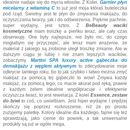
idealnie nadaje się do mycia włosów. Z Kolei,
Garnier płyn
micelarny z witaminą C
to już jest moja któraś buteleczka
pod rząd. Świetny jest te płyn do zmywania makijażu, do
oczyszczania twarzy, jak i do odświeżenia. Pięknie pachnie,
super wydajny, jest sztos. Z
BeBeauty waciki
kosmetyczne
mam troszkę a pieńku teraz, ale cały czas
obserwuję. One były najlepsze, nie było nic, do czego
mogłabym się przyczepić, ale teraz mam wrażenie, że
materiał z jakiego są zrobione uległ troszkę zmianie. Ale w
dalszym ciągu je lubię i nie znam lepszych wacików,
zobaczymy.
Martini SPA luxury active gąbeczka do
demakijażu z węglem aktywnym
to zdecydowanie moje
odkrycie tamtego roku, bo to jak szybko i łatwo można zmyć
makijaż za pomocą tej gąbeczki to wow! Zmywa każdy
makijaż, za pomocą tego, co macie akurat pod ręką, prawie
z każdym żelem idealnie współpracuje i efektywnie
oczyszcza twarz, to jest rewelacja. Z kolei
Essence, zestaw
do brwi
to coś, co uwielbiam. Jest hiper wydajne i prędzej
skończy się poprzez rozkruszenie, niż że po prostu
zużyjemy paletkę. Kolory idealne dla każdego, fajnie się też
sprawdzają, jako cienie do powiek, a tak uniwersalne
produkty są już w ogóle mega.