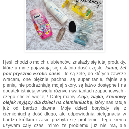
I jeśli chodzi o moich ulubieńców, znalazły się tutaj produkty,
które u mnie pojawiają się ostatnio dość często.
Isana, żel
pod prysznic Exotic oasis
- to są żele, do których zawsze
wracam, one pięknie pachną, są super tanie, fajnie się
pienią, nie podrażniają mojej skóry, są łatwo dostępne i na
dodatek istnieją w wielu różnych wariantach zapachowych -
czego chcieć więcej? Dalej mamy
Ziaja, ziajka, kremowy
olejek myjący dla dzieci na ciemieniuchę
, który nas ratuje
już od bardzo dawna. Moje dzieci borykały się z
ciemieniuchą dość długo, ale odpowiednia pielęgnacja w
bardzo krótkim czasie pozbyła się problemu. Tego kremu
używam cały czas, mimo że problemu już nie ma, ale