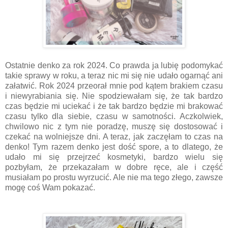
Ostatnie denko za rok 2024. Co prawda ja lubię podomykać
takie sprawy w roku, a teraz nic mi się nie udało ogarnąć ani
załatwić. Rok 2024 przeorał mnie pod kątem brakiem czasu
i niewyrabiania się. Nie spodziewałam się, że tak bardzo
czas będzie mi uciekać i że tak bardzo będzie mi brakować
czasu tylko dla siebie, czasu w samotności. Aczkolwiek,
chwilowo nic z tym nie poradzę, muszę się dostosować i
czekać na wolniejsze dni. A teraz, jak zaczęłam to czas na
denko! Tym razem denko jest dość spore, a to dlatego, że
udało mi się przejrzeć kosmetyki, bardzo wielu się
pozbyłam, że przekazałam w dobre ręce, ale i część
musiałam po prostu wyrzucić. Ale nie ma tego złego, zawsze
mogę coś Wam pokazać.