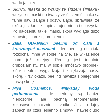
warto ją mieć.
Skin79, maska do twarzy ze śluzem ślimaka
-
wszystkie maski do twarzy ze śluzem ślimaka sa
fajnie nawilżające i odżywiające, sprawiają, że
skóra jest ładnie napięta, ujędrniona i sprężysta.
Po nałożeniu takiej maski, skóra wygląda dużo
zdrowiej i bardziej promiennie.
Ziaja, GDANskin peeling od ciała z
kruszonymi muszlami
- ten peeling do ciała
rozkochał mnie w sobie na tyle, że w łazience
mam już kolejny. Peeling jest idealnie
gruboziarnisty, ma w sobie mnóstwo drobinek,
które idealnie wygładzają i zmiękczają naszą
skórę. Przy okazji, peeling nawilża i pielęgnuje
naszą skórę.
Miya Cosmetics, #miyaday woda
perfumowana
- te perfumy są bardzo
niepozorne, ale pachną fenomenalnie,
kokosowo, smacznie i słodko. Jest to fajny
zapach na czas jesienno zimowy i nawet długo