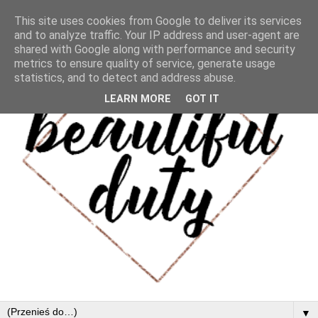
This site uses cookies from Google to deliver its services
and to analyze traffic. Your IP address and user-agent are
shared with Google along with performance and security
metrics to ensure quality of service, generate usage
statistics, and to detect and address abuse.
LEARN MORE
GOT IT
▼