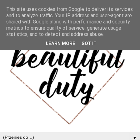
This site uses cookies from Google to deliver its services
and to analyze traffic. Your IP address and user-agent are
shared with Google along with performance and security
metrics to ensure quality of service, generate usage
statistics, and to detect and address abuse.
LEARN MORE
GOT IT
▼