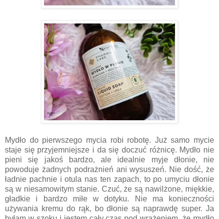
Mydło do pierwszego mycia robi robotę. Już samo mycie
staje się przyjemniejsze i da się doczuć różnicę. Mydło nie
pieni się jakoś bardzo, ale idealnie myje dłonie, nie
powoduje żadnych podrażnień ani wysuszeń. Nie dość, że
ładnie pachnie i otula nas ten zapach, to po umyciu dłonie
są w niesamowitym stanie. Czuć, że są nawilżone, miękkie,
gładkie i bardzo miłe w dotyku. Nie ma konieczności
używania kremu do rąk, bo dłonie są naprawdę super. Ja
byłam w szoku i jestem cały czas pod wrażeniem, że mydło