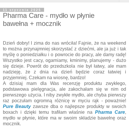
11 stycznia 2025
Pharma Care - mydło w płynie
bawełna + mocznik
Dzień dobry! I zima do nas wróciła! Fajnie, że na weekend
to można przynajmniej skorzystać z dziećmi, ale ja już i tak
myślę o poniedziałku i o powrocie do pracy, ale damy radę!
Wszystko jest cacy, ogarniamy, kminimy, planujemy - dużo
się dzieje. Powrót do przedszkola nie był łatwy, ale mam
nadzieję, że z dnia na dzień będzie coraz łatwiej i
przyjemniej. Czekam na wiosnę, bardzo!
A dzisiaj mam dla Was recenzję produktu zwykłego,
podstawowa pielęgnacja, ale zakochałam się w nim od
pierwszego użycia. I niby zwykłe mydło, ale chyba pierwszy
raz poczułam ogromną różnicę w myciu rąk - poważnie!
Pure Beauty
zawsze dba o najlepsze produkty w swoich
boxach i dzięki temu trafiłam właśnie na
Pharma Care
,
mydło w płynie, które ma w swoim składzie bawełnę oraz
mocznik.