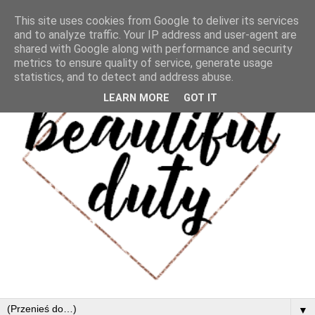
This site uses cookies from Google to deliver its services
and to analyze traffic. Your IP address and user-agent are
shared with Google along with performance and security
metrics to ensure quality of service, generate usage
statistics, and to detect and address abuse.
LEARN MORE
GOT IT
▼