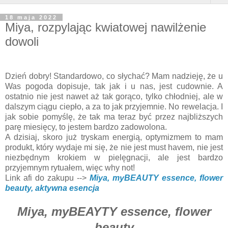
18 maja 2022
Miya, rozpylając kwiatowej nawilżenie
dowoli
Dzień dobry! Standardowo, co słychać? Mam nadzieję, że u
Was pogoda dopisuje, tak jak i u nas, jest cudownie. A
ostatnio nie jest nawet aż tak gorąco, tylko chłodniej, ale w
dalszym ciągu ciepło, a za to jak przyjemnie. No rewelacja. I
jak sobie pomyślę, że tak ma teraz być przez najbliższych
parę miesięcy, to jestem bardzo zadowolona.
A dzisiaj, skoro już tryskam energią, optymizmem to mam
produkt, który wydaje mi się, że nie jest must havem, nie jest
niezbędnym krokiem w pielęgnacji, ale jest bardzo
przyjemnym rytuałem, więc why not!
Link afi do zakupu -->
Miya, myBEAUTY essence, flower
beauty, aktywna esencja
Miya, myBEAYTY essence, flower
beauty