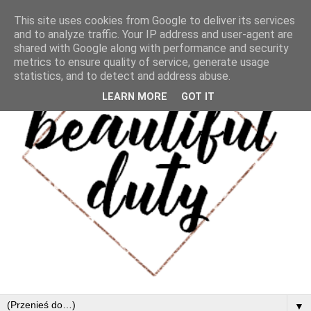
This site uses cookies from Google to deliver its services
and to analyze traffic. Your IP address and user-agent are
shared with Google along with performance and security
metrics to ensure quality of service, generate usage
statistics, and to detect and address abuse.
LEARN MORE
GOT IT
▼