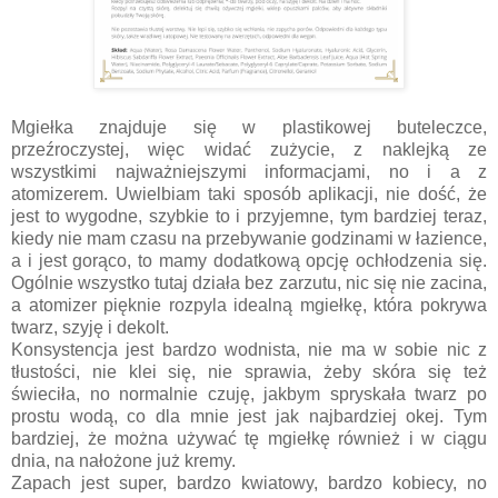
Mgiełka znajduje się w plastikowej buteleczce,
przeźroczystej, więc widać zużycie, z naklejką ze
wszystkimi najważniejszymi informacjami, no i a z
atomizerem. Uwielbiam taki sposób aplikacji, nie dość, że
jest to wygodne, szybkie to i przyjemne, tym bardziej teraz,
kiedy nie mam czasu na przebywanie godzinami w łazience,
a i jest gorąco, to mamy dodatkową opcję ochłodzenia się.
Ogólnie wszystko tutaj działa bez zarzutu, nic się nie zacina,
a atomizer pięknie rozpyla idealną mgiełkę, która pokrywa
twarz, szyję i dekolt.
Konsystencja jest bardzo wodnista, nie ma w sobie nic z
tłustości, nie klei się, nie sprawia, żeby skóra się też
świeciła, no normalnie czuję, jakbym spryskała twarz po
prostu wodą, co dla mnie jest jak najbardziej okej. Tym
bardziej, że można używać tę mgiełkę również i w ciągu
dnia, na nałożone już kremy.
Zapach jest super, bardzo kwiatowy, bardzo kobiecy, no