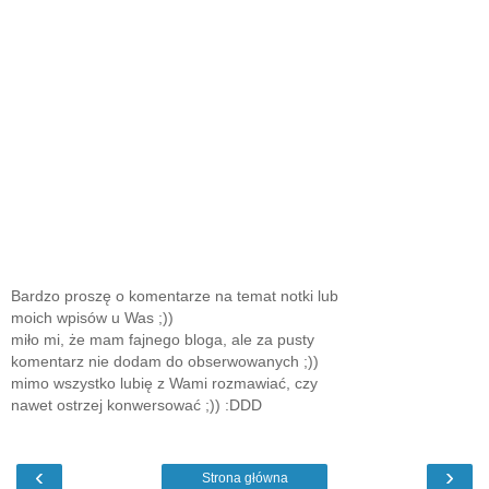
Bardzo proszę o komentarze na temat notki lub
moich wpisów u Was ;))
miło mi, że mam fajnego bloga, ale za pusty
komentarz nie dodam do obserwowanych ;))
mimo wszystko lubię z Wami rozmawiać, czy
nawet ostrzej konwersować ;)) :DDD
‹
›
Strona główna