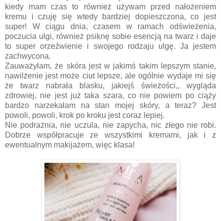
kiedy mam czas to również używam przed nałożeniem
kremu i czuję się wtedy bardziej dopieszczona, co jest
super! W ciągu dnia, czasem w ramach odświeżenia,
poczucia ulgi, również psiknę sobie esencją na twarz i daje
to super orzeźwienie i swojego rodzaju ulgę. Ja jestem
zachwycona.
Zauważyłam, że skóra jest w jakimś takim lepszym stanie,
nawilżenie jest może ciut lepsze, ale ogólnie wydaje mi się
że twarz nabrała blasku, jakiejś świeżości,, wygląda
zdrowiej, nie jest już taka szara, co nie powiem po ciąży
bardzo narzekałam na stan mojej skóry, a teraz? Jest
powoli, powoli, krok po kroku jest coraz lepiej.
Nie podrażnia, nie uczula, nie zapycha, nic złego nie robi.
Dobrze współpracuje ze wszystkimi kremami, jak i z
ewentualnym makijażem, więc klasa!